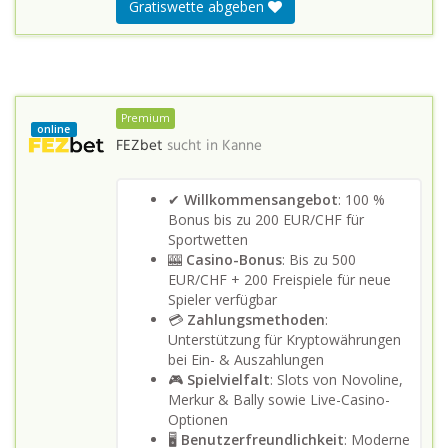
Gratiswette abgeben
Premium
online
FEZbet
sucht in
Kanne
✔
Willkommensangebot
: 100 %
Bonus bis zu 200 EUR/CHF für
Sportwetten
🎰
Casino-Bonus
: Bis zu 500
EUR/CHF + 200 Freispiele für neue
Spieler verfügbar
💳
Zahlungsmethoden
:
Unterstützung für Kryptowährungen
bei Ein- & Auszahlungen
🎮
Spielvielfalt
: Slots von Novoline,
Merkur & Bally sowie Live-Casino-
Optionen
🖥️
Benutzerfreundlichkeit
: Moderne