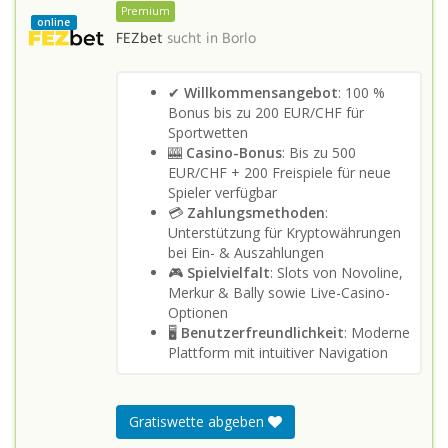
Premium
online
FEZbet
sucht in
Borlo
✔
Willkommensangebot
: 100 %
Bonus bis zu 200 EUR/CHF für
Sportwetten
🎰
Casino-Bonus
: Bis zu 500
EUR/CHF + 200 Freispiele für neue
Spieler verfügbar
💳
Zahlungsmethoden
:
Unterstützung für Kryptowährungen
bei Ein- & Auszahlungen
🎮
Spielvielfalt
: Slots von Novoline,
Merkur & Bally sowie Live-Casino-
Optionen
🖥️
Benutzerfreundlichkeit
: Moderne
Plattform mit intuitiver Navigation
Gratiswette abgeben