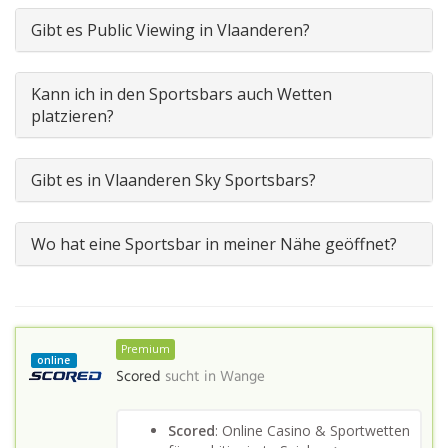
Gibt es Public Viewing in Vlaanderen?
Kann ich in den Sportsbars auch Wetten
platzieren?
Gibt es in Vlaanderen Sky Sportsbars?
Wo hat eine Sportsbar in meiner Nähe geöffnet?
Premium
online
Scored
sucht in
Wange
Scored
: Online Casino & Sportwetten