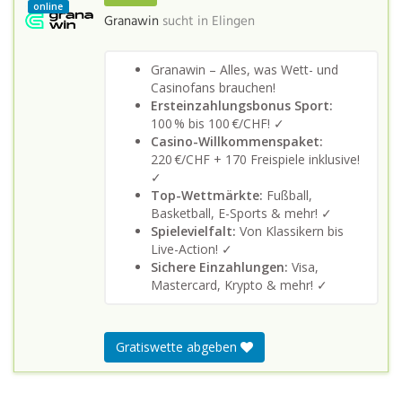
online
Granawin
sucht in
Elingen
Granawin – Alles, was Wett- und
Casinofans brauchen!
Ersteinzahlungsbonus Sport:
100 % bis 100 €/CHF! ✓
Casino-Willkommenspaket:
220 €/CHF + 170 Freispiele inklusive!
✓
Top-Wettmärkte:
Fußball,
Basketball, E-Sports & mehr! ✓
Spielevielfalt:
Von Klassikern bis
Live-Action! ✓
Sichere Einzahlungen:
Visa,
Mastercard, Krypto & mehr! ✓
Gratiswette abgeben