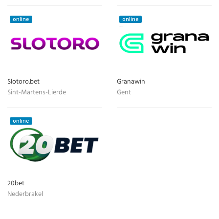
online
online
Slotoro.bet
Granawin
Sint-Martens-Lierde
Gent
online
20bet
Nederbrakel