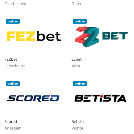
Overhespen
Oeren
online
online
FEZbet
22bet
Lapscheure
Aalst
online
online
Scored
Betista
Anzegem
Vichte