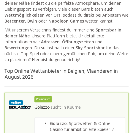
deiner Nähe
findest du die perfekte Atmosphäre, um deinen
Lieblingssport zu verfolgen. Viele dieser Bars bieten auch
Wettmöglichkeiten vor Ort
, sodass du direkt bei Anbietern wie
Betcenter
,
Bwin
oder
Napoleon Games
wetten kannst.
Mit unserem Verzeichnis findest du immer eine
Sportsbar in
deiner Nähe
. Unsere Plattform bietet dir detaillierte
Informationen wie
Adressen
,
Öffnungszeiten
und
Bewertungen
. Du suchst nach einer
Sky Sportsbar
für das
nächste Top-Spiel oder einem gemütlichen Pub, um deine Wette
zu platzieren? Hier bist du genau richtig!
Top Online Wettanbieter in Belgien, Vlaanderen in
August 2026
Premium
online
Golazzo
sucht in
Kuurne
Golazzo
: Sportwetten & Online
Casino für ambitionierte Spieler ✓