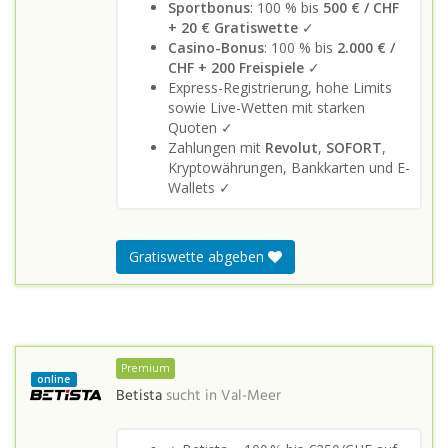
Sportbonus
: 100 % bis
500 € / CHF
+ 20 € Gratiswette
✓
Casino-Bonus
: 100 % bis
2.000 € /
CHF + 200 Freispiele
✓
Express-Registrierung, hohe Limits
sowie Live-Wetten mit starken
Quoten ✓
Zahlungen mit
Revolut
,
SOFORT
,
Kryptowährungen, Bankkarten und E-
Wallets ✓
Gratiswette abgeben
Premium
online
Betista
sucht in
Val-Meer