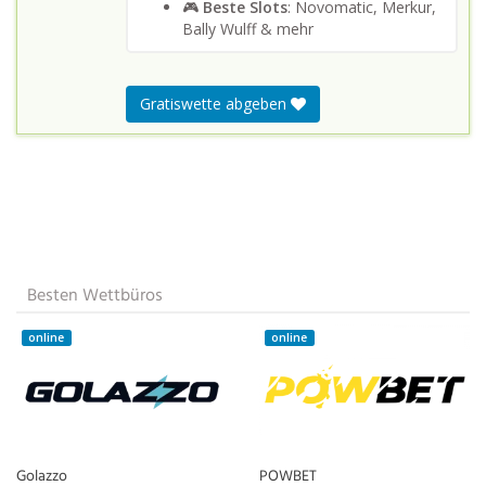
🎮
Beste Slots
: Novomatic, Merkur,
Bally Wulff & mehr
Gratiswette abgeben
Besten Wettbüros
online
online
Golazzo
POWBET