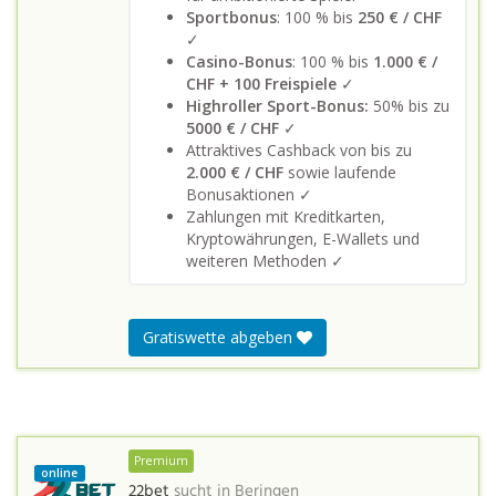
Sportbonus
: 100 % bis
250 € / CHF
✓
Casino-Bonus
: 100 % bis
1.000 € /
CHF + 100 Freispiele
✓
Highroller Sport-Bonus:
50% bis zu
5000 € / CHF
✓
Attraktives Cashback von bis zu
2.000 € / CHF
sowie laufende
Bonusaktionen ✓
Zahlungen mit Kreditkarten,
Kryptowährungen, E-Wallets und
weiteren Methoden ✓
Gratiswette abgeben
Premium
online
22bet
sucht in
Beringen