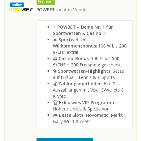
Premium
online
POWBET
sucht in
Veerle
⭐
POWBET – Deine Nr. 1 für
Sportwetten & Casino!
⭐
🔥
Sportwetten-
Willkommensbonus
: 100 % bis
200
€/CHF
extra!
🎰
Casino-Bonus
: 100 % bis
500
€/CHF
+
200 Freispiele
geschenkt
⚽
Sportwetten-Highlights
: Setze
auf Fußball, Tennis & E-Sports
💰
Zahlungsmethoden
: Ein- &
Auszahlungen mit Visa, E-Wallets &
Krypto
🏆
Exklusives VIP-Programm
:
Höhere Limits & Spezialboni
🎮
Beste Slots
: Novomatic, Merkur,
Bally Wulff & mehr