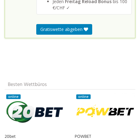
Jeden
Freitag Reload Bonus
bis 100
€/CHF ✓
Gratiswette abgeben
Besten Wettbüros
online
online
20bet
POWBET