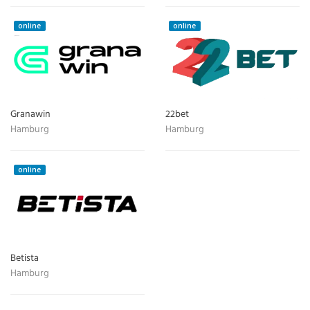
online
online
Granawin
22bet
Hamburg
Hamburg
online
Betista
Hamburg