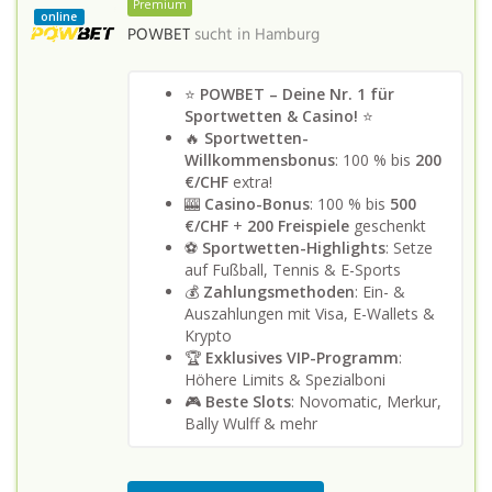
Premium
online
POWBET
sucht in
Hamburg
⭐
POWBET – Deine Nr. 1 für
Sportwetten & Casino!
⭐
🔥
Sportwetten-
Willkommensbonus
: 100 % bis
200
€/CHF
extra!
🎰
Casino-Bonus
: 100 % bis
500
€/CHF
+
200 Freispiele
geschenkt
⚽
Sportwetten-Highlights
: Setze
auf Fußball, Tennis & E-Sports
💰
Zahlungsmethoden
: Ein- &
Auszahlungen mit Visa, E-Wallets &
Krypto
🏆
Exklusives VIP-Programm
:
Höhere Limits & Spezialboni
🎮
Beste Slots
: Novomatic, Merkur,
Bally Wulff & mehr