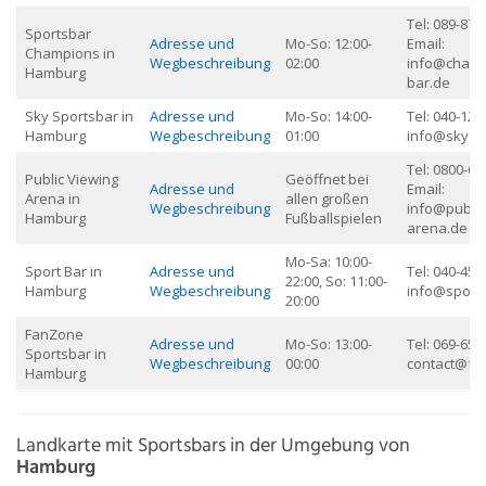
Tel: 089-876
Sportsbar
Adresse und
Mo-So: 12:00-
Email:
Champions in
Wegbeschreibung
02:00
info@champ
Hamburg
bar.de
Sky Sportsbar in
Adresse und
Mo-So: 14:00-
Tel: 040-123
Hamburg
Wegbeschreibung
01:00
info@skysp
Tel: 0800-65
Public Viewing
Geöffnet bei
Adresse und
Email:
Arena in
allen großen
Wegbeschreibung
info@public
Hamburg
Fußballspielen
arena.de
Mo-Sa: 10:00-
Sport Bar in
Adresse und
Tel: 040-456
22:00, So: 11:00-
Hamburg
Wegbeschreibung
info@sport
20:00
FanZone
Adresse und
Mo-So: 13:00-
Tel: 069-654
Sportsbar in
Wegbeschreibung
00:00
contact@fa
Hamburg
Landkarte mit Sportsbars in der Umgebung von
Hamburg