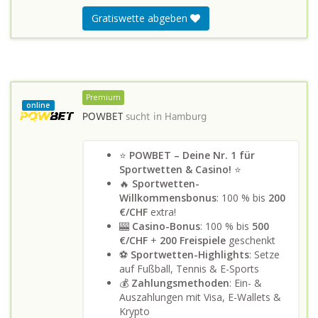
Gratiswette abgeben
Premium
online
POWBET
sucht in
Hamburg
⭐
POWBET – Deine Nr. 1 für
Sportwetten & Casino!
⭐
🔥
Sportwetten-
Willkommensbonus
: 100 % bis
200
€/CHF
extra!
🎰
Casino-Bonus
: 100 % bis
500
€/CHF
+
200 Freispiele
geschenkt
⚽
Sportwetten-Highlights
: Setze
auf Fußball, Tennis & E-Sports
💰
Zahlungsmethoden
: Ein- &
Auszahlungen mit Visa, E-Wallets &
Krypto