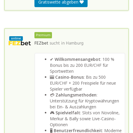
Gratiswette abgeben
Premium
online
FEZbet
sucht in
Hamburg
✔
Willkommensangebot
: 100 %
Bonus bis zu 200 EUR/CHF für
Sportwetten
🎰
Casino-Bonus
: Bis zu 500
EUR/CHF + 200 Freispiele für neue
Spieler verfügbar
💳
Zahlungsmethoden
:
Unterstützung für Kryptowährungen
bei Ein- & Auszahlungen
🎮
Spielvielfalt
: Slots von Novoline,
Merkur & Bally sowie Live-Casino-
Optionen
🖥️
Benutzerfreundlichkeit
: Moderne