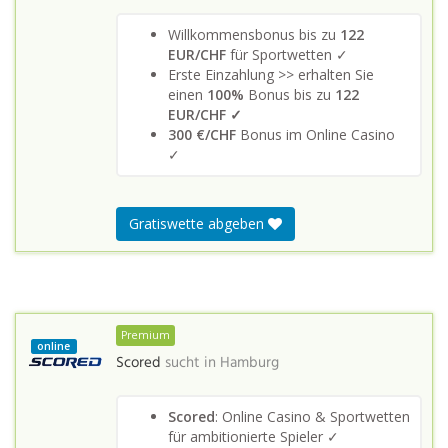
Willkommensbonus bis zu
122
EUR/CHF
für Sportwetten ✓
Erste Einzahlung >> erhalten Sie
einen
100%
Bonus bis zu
122
EUR/CHF ✓
300 €/CHF
Bonus im Online Casino
✓
Gratiswette abgeben
Premium
online
Scored
sucht in
Hamburg
Scored
: Online Casino & Sportwetten
für ambitionierte Spieler ✓