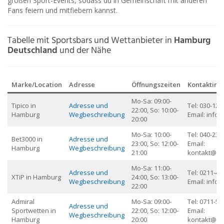
großen Sport-Events, sodass du in Gemeinschaft mit anderen
Fans feiern und mitfiebern kannst.
Tabelle mit Sportsbars und Wettanbieter in
Hamburg
Deutschland
und der Nähe
Marke/Location
Adresse
Öffnungszeiten
Kontaktinf
Mo-Sa: 09:00-
Tipico in
Adresse und
Tel: 030-123
22:00, So: 10:00-
Hamburg
Wegbeschreibung
Email:
info@
20:00
Mo-Sa: 10:00-
Tel: 040-234
Bet3000 in
Adresse und
23:00, So: 12:00-
Email:
Hamburg
Wegbeschreibung
21:00
kontakt@be
Mo-Sa: 11:00-
Adresse und
Tel: 0211-45
XTiP in Hamburg
24:00, So: 13:00-
Wegbeschreibung
Email:
info@
22:00
Admiral
Mo-Sa: 09:00-
Tel: 0711-56
Adresse und
Sportwetten in
22:00, So: 12:00-
Email:
Wegbeschreibung
Hamburg
20:00
kontakt@ad