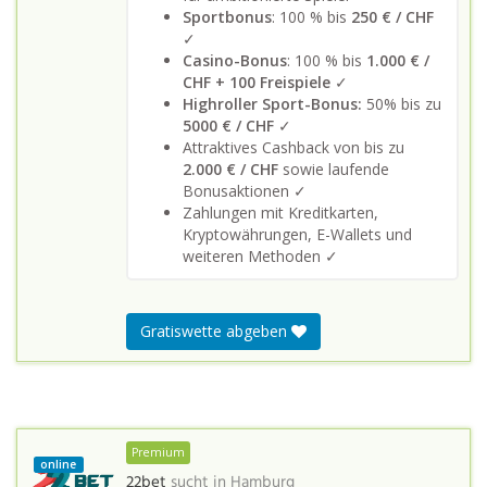
Sportbonus
: 100 % bis
250 € / CHF
✓
Casino-Bonus
: 100 % bis
1.000 € /
CHF + 100 Freispiele
✓
Highroller Sport-Bonus:
50% bis zu
5000 € / CHF
✓
Attraktives Cashback von bis zu
2.000 € / CHF
sowie laufende
Bonusaktionen ✓
Zahlungen mit Kreditkarten,
Kryptowährungen, E-Wallets und
weiteren Methoden ✓
Gratiswette abgeben
Premium
online
22bet
sucht in
Hamburg