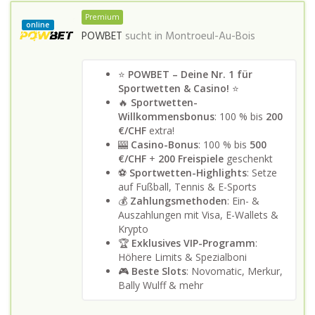
Premium
online
POWBET
sucht in
Montroeul-Au-Bois
⭐
POWBET – Deine Nr. 1 für
Sportwetten & Casino!
⭐
🔥
Sportwetten-
Willkommensbonus
: 100 % bis
200
€/CHF
extra!
🎰
Casino-Bonus
: 100 % bis
500
€/CHF
+
200 Freispiele
geschenkt
⚽
Sportwetten-Highlights
: Setze
auf Fußball, Tennis & E-Sports
💰
Zahlungsmethoden
: Ein- &
Auszahlungen mit Visa, E-Wallets &
Krypto
🏆
Exklusives VIP-Programm
:
Höhere Limits & Spezialboni
🎮
Beste Slots
: Novomatic, Merkur,
Bally Wulff & mehr