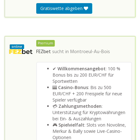
Gratiswette abgeben
Premium
online
FEZbet
sucht in
Montroeul-Au-Bois
✔
Willkommensangebot
: 100 %
Bonus bis zu 200 EUR/CHF für
Sportwetten
🎰
Casino-Bonus
: Bis zu 500
EUR/CHF + 200 Freispiele für neue
Spieler verfügbar
💳
Zahlungsmethoden
:
Unterstützung für Kryptowährungen
bei Ein- & Auszahlungen
🎮
Spielvielfalt
: Slots von Novoline,
Merkur & Bally sowie Live-Casino-
Optionen