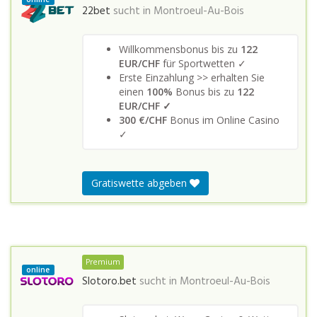
22bet
sucht in
Montroeul-Au-Bois
Willkommensbonus bis zu
122
EUR/CHF
für Sportwetten ✓
Erste Einzahlung >> erhalten Sie
einen
100%
Bonus bis zu
122
EUR/CHF ✓
300 €/CHF
Bonus im Online Casino
✓
Gratiswette abgeben
Premium
online
Slotoro.bet
sucht in
Montroeul-Au-Bois