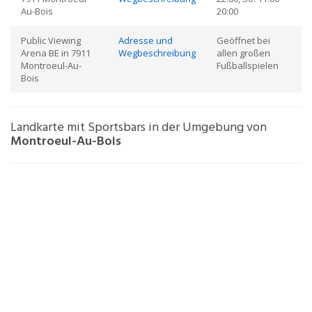
Au-Bois
20:00
Public Viewing
Adresse und
Geöffnet bei
T
Arena BE in 7911
Wegbeschreibung
allen großen
i
Montroeul-Au-
Fußballspielen
Bois
Landkarte mit Sportsbars in der Umgebung von
Montroeul-Au-Bois