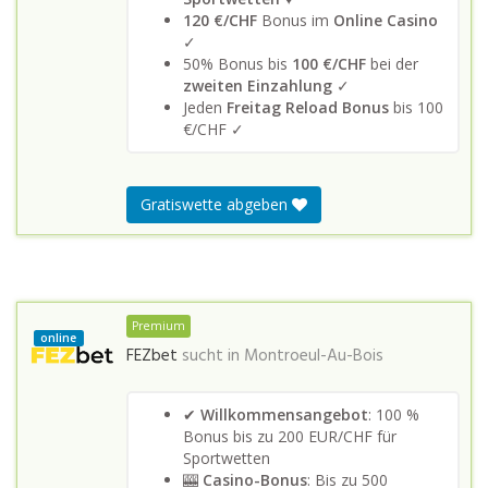
120 €/CHF
Bonus im
Online Casino
✓
50% Bonus bis
100 €/CHF
bei der
zweiten Einzahlung
✓
Jeden
Freitag Reload Bonus
bis 100
€/CHF ✓
Gratiswette abgeben
Premium
online
FEZbet
sucht in
Montroeul-Au-Bois
✔
Willkommensangebot
: 100 %
Bonus bis zu 200 EUR/CHF für
Sportwetten
🎰
Casino-Bonus
: Bis zu 500