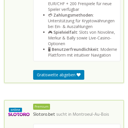
EUR/CHF + 200 Freispiele für neue
Spieler verfügbar
💳
Zahlungsmethoden
:
Unterstützung für Kryptowährungen
bei Ein- & Auszahlungen
🎮
Spielvielfalt
: Slots von Novoline,
Merkur & Bally sowie Live-Casino-
Optionen
🖥️
Benutzerfreundlichkeit
: Moderne
Plattform mit intuitiver Navigation
Gratiswette abgeben
Premium
online
Slotoro.bet
sucht in
Montroeul-Au-Bois