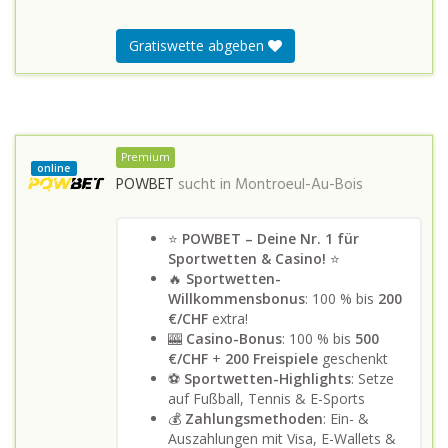
Gratiswette abgeben
Premium
online
POWBET
sucht in
Montroeul-Au-Bois
⭐
POWBET – Deine Nr. 1 für
Sportwetten & Casino!
⭐
🔥
Sportwetten-
Willkommensbonus
: 100 % bis
200
€/CHF
extra!
🎰
Casino-Bonus
: 100 % bis
500
€/CHF
+
200 Freispiele
geschenkt
⚽
Sportwetten-Highlights
: Setze
auf Fußball, Tennis & E-Sports
💰
Zahlungsmethoden
: Ein- &
Auszahlungen mit Visa, E-Wallets &