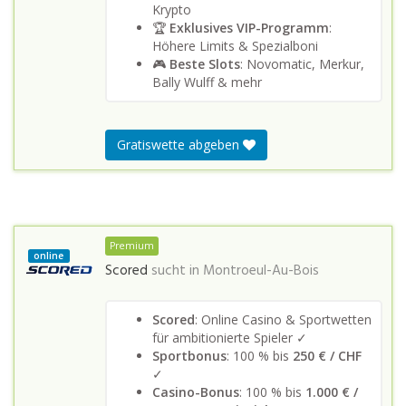
Krypto
🏆
Exklusives VIP-Programm
:
Höhere Limits & Spezialboni
🎮
Beste Slots
: Novomatic, Merkur,
Bally Wulff & mehr
Gratiswette abgeben
Premium
online
Scored
sucht in
Montroeul-Au-Bois
Scored
: Online Casino & Sportwetten
für ambitionierte Spieler ✓
Sportbonus
: 100 % bis
250 € / CHF
✓
Casino-Bonus
: 100 % bis
1.000 € /