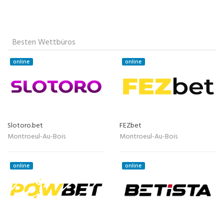
Besten Wettbüros
online
online
Slotoro.bet
FEZbet
Montroeul-Au-Bois
Montroeul-Au-Bois
online
online