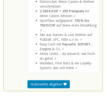
Slotoro.bet: Wenn Casino & Wetten
verschmelzen
2.500 €/CHF + 250 Freispiele
für
deine Casino-Mission ✓
Sportfans aufgepasst:
100 % bis
700 €/CHF
auf deine erste Einzahlung
✓
Mix aus Games & Live-Wetten auf
Fußball, UFC, NBA u. v. m. ✓
Easy Cash mit
Paysafe
,
SOFORT,
Crypto
& Co. ✓
Keine Limits – du steuerst, wie hoch
du gehst ✓
Weeklies, Free Bets & ein Loyalty-
System, das sich lohnt ✓
Gratiswette abgeben