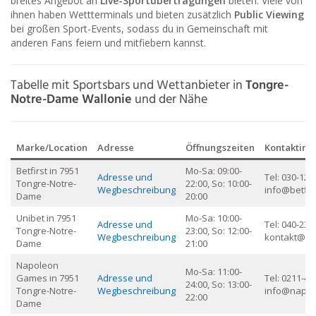
breites Angebot an
Live-Sportübertragungen
bieten. Viele von
ihnen haben Wettterminals und bieten zusätzlich
Public Viewing
bei großen Sport-Events, sodass du in Gemeinschaft mit
anderen Fans feiern und mitfiebern kannst.
Tabelle mit Sportsbars und Wettanbieter in
Tongre-
Notre-Dame
Wallonie
und der Nähe
Marke/Location
Adresse
Öffnungszeiten
Kontaktinf
Betfirst in 7951
Mo-Sa: 09:00-
Adresse und
Tel: 030-123
Tongre-Notre-
22:00, So: 10:00-
Wegbeschreibung
info@betfir
Dame
20:00
Unibet in 7951
Mo-Sa: 10:00-
Adresse und
Tel: 040-234
Tongre-Notre-
23:00, So: 12:00-
Wegbeschreibung
kontakt@un
Dame
21:00
Napoleon
Mo-Sa: 11:00-
Games in 7951
Adresse und
Tel: 0211-45
24:00, So: 13:00-
Tongre-Notre-
Wegbeschreibung
info@napo
22:00
Dame