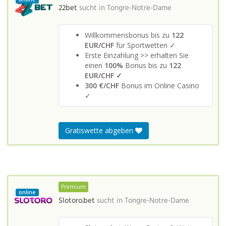
22bet
sucht in
Tongre-Notre-Dame
Willkommensbonus bis zu
122
EUR/CHF
für Sportwetten ✓
Erste Einzahlung >> erhalten Sie
einen
100%
Bonus bis zu
122
EUR/CHF ✓
300 €/CHF
Bonus im Online Casino
✓
Gratiswette abgeben
Premium
online
Slotoro.bet
sucht in
Tongre-Notre-Dame