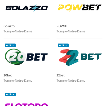
Golazzo
POWBET
Tongre-Notre-Dame
Tongre-Notre-Dame
online
online
20bet
22bet
Tongre-Notre-Dame
Tongre-Notre-Dame
online