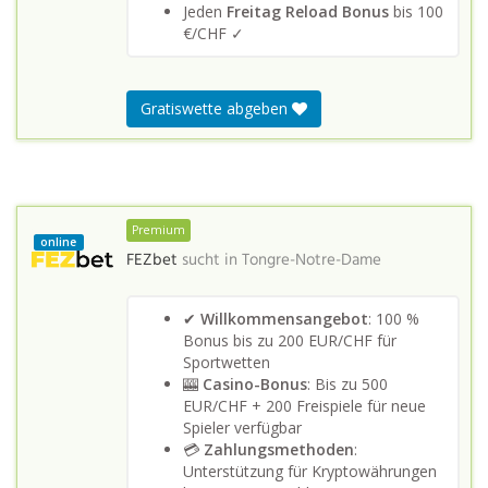
Jeden
Freitag Reload Bonus
bis 100
€/CHF ✓
Gratiswette abgeben
Premium
online
FEZbet
sucht in
Tongre-Notre-Dame
✔
Willkommensangebot
: 100 %
Bonus bis zu 200 EUR/CHF für
Sportwetten
🎰
Casino-Bonus
: Bis zu 500
EUR/CHF + 200 Freispiele für neue
Spieler verfügbar
💳
Zahlungsmethoden
:
Unterstützung für Kryptowährungen