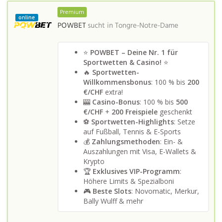
Premium
online
POWBET
sucht in
Tongre-Notre-Dame
⭐
POWBET – Deine Nr. 1 für
Sportwetten & Casino!
⭐
🔥
Sportwetten-
Willkommensbonus
: 100 % bis
200
€/CHF
extra!
🎰
Casino-Bonus
: 100 % bis
500
€/CHF
+
200 Freispiele
geschenkt
⚽
Sportwetten-Highlights
: Setze
auf Fußball, Tennis & E-Sports
💰
Zahlungsmethoden
: Ein- &
Auszahlungen mit Visa, E-Wallets &
Krypto
🏆
Exklusives VIP-Programm
:
Höhere Limits & Spezialboni
🎮
Beste Slots
: Novomatic, Merkur,
Bally Wulff & mehr