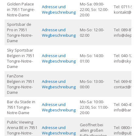
Golden Palace
Mo-Sa: 09:00-
Adresse und
Tel: 0711-56
in 7951 Tongre-
22:00, So: 12:00-
Wegbeschreibung
kontakt@go
Notre-Dame
20:00
Sportsbar de
Pro in 7951
Adresse und
Mo-So: 12:00-
Tel: 089-876
Tongre-Notre-
Wegbeschreibung
02:00
info@depro
Dame
Sky Sportsbar
Belgien in 7951
Adresse und
Mo-So: 14:00-
Tel: 040-123
Tongre-Notre-
Wegbeschreibung
01:00
info@skysp
Dame
FanZone
Belgien in 7951
Adresse und
Mo-So: 13:00-
Tel: 069-654
Tongre-Notre-
Wegbeschreibung
00:00
contact@fa
Dame
Bar du Stade in
Mo-Sa: 10:00-
Adresse und
Tel: 040-456
7951 Tongre-
22:00, So: 11:00-
Wegbeschreibung
info@bardu
Notre-Dame
20:00
Public Viewing
Geöffnet bei
Arena BE in 7951
Adresse und
Tel: 0800-65
allen großen
Tongre-Notre-
Wegbeschreibung
info@public
Fußballspielen