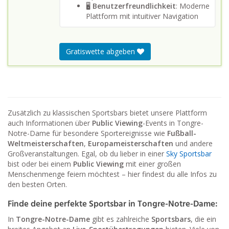
🖥️
Benutzerfreundlichkeit
: Moderne
Plattform mit intuitiver Navigation
Gratiswette abgeben
Zusätzlich zu klassischen Sportsbars bietet unsere Plattform
auch Informationen über
Public Viewing
-Events in Tongre-
Notre-Dame für besondere Sportereignisse wie
Fußball-
Weltmeisterschaften
,
Europameisterschaften
und andere
Großveranstaltungen. Egal, ob du lieber in einer
Sky Sportsbar
bist oder bei einem
Public Viewing
mit einer großen
Menschenmenge feiern möchtest – hier findest du alle Infos zu
den besten Orten.
Finde deine perfekte Sportsbar in Tongre-Notre-Dame:
In
Tongre-Notre-Dame
gibt es zahlreiche
Sportsbars
, die ein