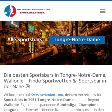
Skip
to
Toggl
main
navig
content
Alle Sportsbars in
Tongre-Notre-Dame
Die besten Sportsbars in Tongre-Notre-Dame,
Wallonie – Finde Sportwetten & Sportsbar in
der Nähe 🎯
Willkommen auf
Sportwettenbar.com
,
deinem Verzeichnis für
Sportsbars in 7951 Tongre-Notre-Dame
und der Region
Wallonie
. Egal ob du spannende
Bundesliga
,
Champions
League
oder
Formel 1
-Rennen live erleben möchtest – in den