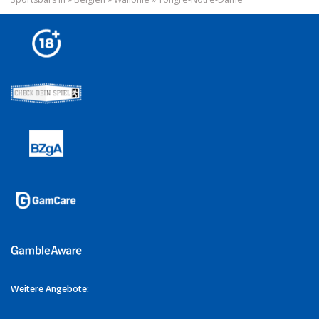
Weitere Angebote: