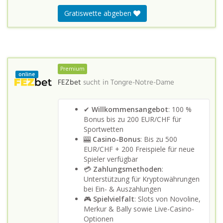
Gratiswette abgeben
Premium
online
FEZbet
sucht in
Tongre-Notre-Dame
✔
Willkommensangebot
: 100 %
Bonus bis zu 200 EUR/CHF für
Sportwetten
🎰
Casino-Bonus
: Bis zu 500
EUR/CHF + 200 Freispiele für neue
Spieler verfügbar
💳
Zahlungsmethoden
:
Unterstützung für Kryptowährungen
bei Ein- & Auszahlungen
🎮
Spielvielfalt
: Slots von Novoline,
Merkur & Bally sowie Live-Casino-
Optionen