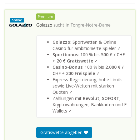
Premium
online
Golazzo
sucht in
Tongre-Notre-Dame
Golazzo
: Sportwetten & Online
Casino für ambitionierte Spieler ✓
Sportbonus
: 100 % bis
500 € / CHF
+ 20 € Gratiswette
✓
Casino-Bonus
: 100 % bis
2.000 € /
CHF + 200 Freispiele
✓
Express-Registrierung, hohe Limits
sowie Live-Wetten mit starken
Quoten ✓
Zahlungen mit
Revolut
,
SOFORT
,
Kryptowährungen, Bankkarten und E-
Wallets ✓
Gratiswette abgeben