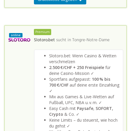
Premium
online
Slotoro.bet
sucht in
Tongre-Notre-Dame
Slotoro.bet: Wenn Casino & Wetten
verschmelzen
2.500 €/CHF + 250 Freispiele
für
deine Casino-Mission ✓
Sportfans aufgepasst:
100 % bis
700 €/CHF
auf deine erste Einzahlung
✓
Mix aus Games & Live-Wetten auf
Fußball, UFC, NBA u. v. m. ✓
Easy Cash mit
Paysafe
,
SOFORT,
Crypto
& Co. ✓
Keine Limits – du steuerst, wie hoch
du gehst ✓