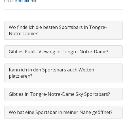
unter
Kontakt
mit!
Wo finde ich die besten Sportsbars in Tongre-
Notre-Dame?
Gibt es Public Viewing in Tongre-Notre-Dame?
Kann ich in den Sportsbars auch Wetten
platzieren?
Gibt es in Tongre-Notre-Dame Sky Sportsbars?
Wo hat eine Sportsbar in meiner Nähe geöffnet?