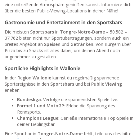
eine mitreißende Atmosphäre genießen kannst. Informiere dich
über die besten Public-Viewing-Locations in deiner Nähe!
Gastronomie und Entertainment in den Sportsbars
Die meisten
Sportsbars
in
Tongre-Notre-Dame
– 50.582 –
37.762 bieten nicht nur Sportübertragungen, sondern auch ein
breites Angebot an
Speisen
und
Getränken
. Von Burgern über
Pizza bis zu Snacks ist alles dabei, um deinen Abend noch
angenehmer zu gestalten.
Sportliche Highlights in Wallonie
In der Region
Wallonie
kannst du regelmäßig spannende
Sportereignisse in den
Sportsbars
und bei
Public Viewing
erleben:
Bundesliga
: Verfolge die spannendsten Spiele live.
Formel 1 und MotoGP
: Erlebe die Spannung des
Rennsports.
Champions League
: Genieße internationale Top-Spiele in
deiner Lieblingsbar.
Eine Sportbar in
Tongre-Notre-Dame
fehlt, teile uns dies bitte