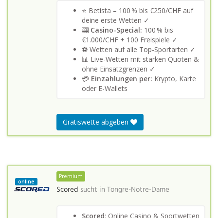
⭐ Betista – 100 % bis €250/CHF auf
deine erste Wetten ✓
🎰
Casino-Special:
100 % bis
€1.000/CHF + 100 Freispiele ✓
⚽ Wetten auf alle Top-Sportarten ✓
📊 Live-Wetten mit starken Quoten &
ohne Einsatzgrenzen ✓
💳
Einzahlungen per:
Krypto, Karte
oder E-Wallets
Gratiswette abgeben
Premium
online
Scored
sucht in
Tongre-Notre-Dame
Scored
: Online Casino & Sportwetten