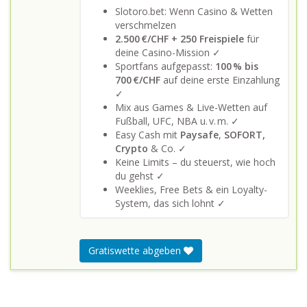
Slotoro.bet: Wenn Casino & Wetten
verschmelzen
2.500 €/CHF + 250 Freispiele
für
deine Casino-Mission ✓
Sportfans aufgepasst:
100 % bis
700 €/CHF
auf deine erste Einzahlung
✓
Mix aus Games & Live-Wetten auf
Fußball, UFC, NBA u. v. m. ✓
Easy Cash mit
Paysafe
,
SOFORT,
Crypto
& Co. ✓
Keine Limits – du steuerst, wie hoch
du gehst ✓
Weeklies, Free Bets & ein Loyalty-
System, das sich lohnt ✓
Gratiswette abgeben