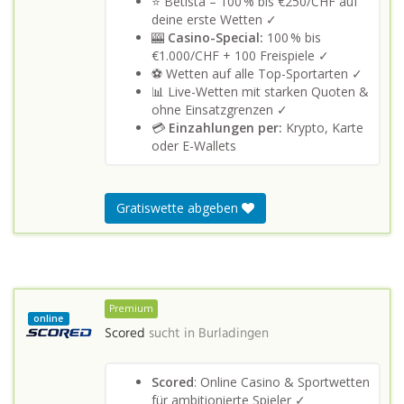
⭐ Betista – 100 % bis €250/CHF auf
deine erste Wetten ✓
🎰
Casino-Special:
100 % bis
€1.000/CHF + 100 Freispiele ✓
⚽ Wetten auf alle Top-Sportarten ✓
📊 Live-Wetten mit starken Quoten &
ohne Einsatzgrenzen ✓
💳
Einzahlungen per:
Krypto, Karte
oder E-Wallets
Gratiswette abgeben
Premium
online
Scored
sucht in
Burladingen
Scored
: Online Casino & Sportwetten
für ambitionierte Spieler ✓