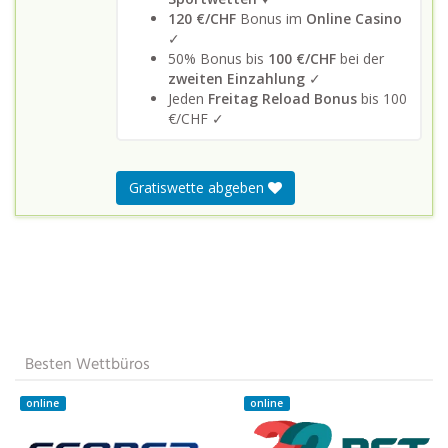
120 €/CHF
Bonus im
Online Casino
✓
50% Bonus bis
100 €/CHF
bei der
zweiten Einzahlung
✓
Jeden
Freitag Reload Bonus
bis 100
€/CHF ✓
Gratiswette abgeben
Besten Wettbüros
online
online