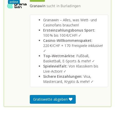
online
Granawin
sucht in
Burladingen
Granawin – Alles, was Wett- und
Casinofans brauchen!
Ersteinzahlungsbonus Sport:
100 % bis 100 €/CHF! ✓
Casino-Willkommenspaket:
220 €/CHF + 170 Freispiele inklusive!
✓
Top-Wettmärkte:
Fußball,
Basketball, E-Sports & mehr! ✓
Spielevielfalt:
Von Klassikern bis
Live-Action! ✓
Sichere Einzahlungen:
Visa,
Mastercard, Krypto & mehr! ✓
Gratiswette abgeben