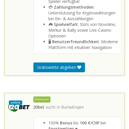
Spieler verfügbar
💳
Zahlungsmethoden
:
Unterstützung für Kryptowährungen
bei Ein- & Auszahlungen
🎮
Spielvielfalt
: Slots von Novoline,
Merkur & Bally sowie Live-Casino-
Optionen
🖥️
Benutzerfreundlichkeit
: Moderne
Plattform mit intuitiver Navigation
Gratiswette abgeben
Premium
online
20bet
sucht in
Burladingen
100%
Bonus
bis
100 €/CHF
bei
Sportwetten
♥