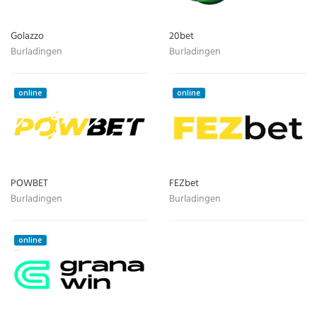
Golazzo
20bet
Burladingen
Burladingen
online
online
POWBET
FEZbet
Burladingen
Burladingen
online