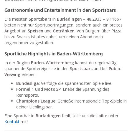
Gastronomie und Entertainment in den Sportsbars
Die meisten
Sportsbars
in
Burladingen
– 48.2833 – 9.11667
bieten nicht nur Sportübertragungen, sondern auch ein breites
Angebot an
Speisen
und
Getränken
. Von Burgern über Pizza
bis zu Snacks ist alles dabei, um deinen Abend noch
angenehmer zu gestalten.
Sportliche Highlights in Baden-Württemberg
In der Region
Baden-Württemberg
kannst du regelmäßig
spannende Sportereignisse in den
Sportsbars
und bei
Public
Viewing
erleben:
Bundesliga
: Verfolge die spannendsten Spiele live.
Formel 1 und MotoGP
: Erlebe die Spannung des
Rennsports.
Champions League
: Genieße internationale Top-Spiele in
deiner Lieblingsbar.
Eine Sportbar in
Burladingen
fehlt, teile uns dies bitte unter
Kontakt
mit!