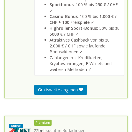
Sportbonus
: 100 % bis
250 € / CHF
✓
Casino-Bonus
: 100 % bis
1.000 € /
CHF + 100 Freispiele
✓
Highroller Sport-Bonus:
50% bis zu
5000 € / CHF
✓
Attraktives Cashback von bis zu
2.000 € / CHF
sowie laufende
Bonusaktionen ✓
Zahlungen mit Kreditkarten,
Kryptowährungen, E-Wallets und
weiteren Methoden ✓
Gratiswette abgeben
Premium
online
22bet
sucht in
Burladingen