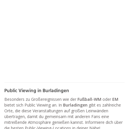
Public Viewing in Burladingen
Besonders zu Großereignissen wie der
Fußball-WM
oder
EM
bietet sich Public Viewing an. In
Burladingen
gibt es zahlreiche
Orte, die diese Veranstaltungen auf großen Leinwänden
übertragen, damit du gemeinsam mit anderen Fans eine
mitreißende Atmosphäre genießen kannst. Informiere dich über
die besten Public-Viewing-Locations in deiner Nähe!