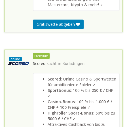
Mastercard, Krypto & mehr! ✓
Gratiswette abgeben
Premium
online
Scored
sucht in
Burladingen
Scored
: Online Casino & Sportwetten
für ambitionierte Spieler ✓
Sportbonus
: 100 % bis
250 € / CHF
✓
Casino-Bonus
: 100 % bis
1.000 € /
CHF + 100 Freispiele
✓
Highroller Sport-Bonus:
50% bis zu
5000 € / CHF
✓
Attraktives Cashback von bis zu