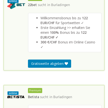
online
22bet
sucht in
Burladingen
Willkommensbonus bis zu
122
EUR/CHF
für Sportwetten ✓
Erste Einzahlung >> erhalten Sie
einen
100%
Bonus bis zu
122
EUR/CHF ✓
300 €/CHF
Bonus im Online Casino
✓
Gratiswette abgeben
Premium
online
Betista
sucht in
Burladingen