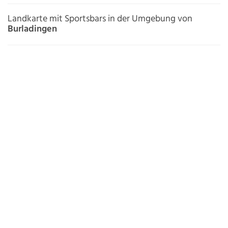
Landkarte mit Sportsbars in der Umgebung von
Burladingen