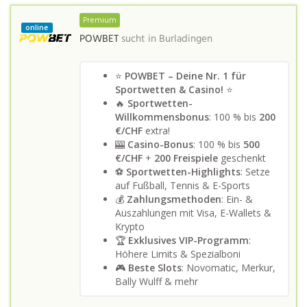
Premium
online
POWBET
sucht in
Burladingen
⭐
POWBET – Deine Nr. 1 für
Sportwetten & Casino!
⭐
🔥
Sportwetten-
Willkommensbonus
: 100 % bis
200
€/CHF
extra!
🎰
Casino-Bonus
: 100 % bis
500
€/CHF
+
200 Freispiele
geschenkt
⚽
Sportwetten-Highlights
: Setze
auf Fußball, Tennis & E-Sports
💰
Zahlungsmethoden
: Ein- &
Auszahlungen mit Visa, E-Wallets &
Krypto
🏆
Exklusives VIP-Programm
:
Höhere Limits & Spezialboni
🎮
Beste Slots
: Novomatic, Merkur,
Bally Wulff & mehr