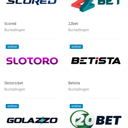
Scored
22bet
Burladingen
Burladingen
online
online
Slotoro.bet
Betista
Burladingen
Burladingen
online
online