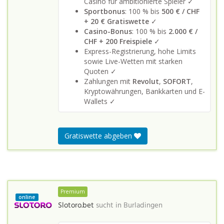
Casino für ambitionierte Spieler ✓
Sportbonus
: 100 % bis
500 € / CHF
+ 20 € Gratiswette
✓
Casino-Bonus
: 100 % bis
2.000 € /
CHF + 200 Freispiele
✓
Express-Registrierung, hohe Limits
sowie Live-Wetten mit starken
Quoten ✓
Zahlungen mit
Revolut
,
SOFORT
,
Kryptowährungen, Bankkarten und E-
Wallets ✓
Gratiswette abgeben
Premium
online
Slotoro.bet
sucht in
Burladingen