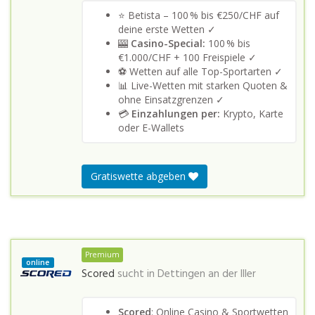
⭐ Betista – 100 % bis €250/CHF auf
deine erste Wetten ✓
🎰
Casino-Special:
100 % bis
€1.000/CHF + 100 Freispiele ✓
⚽ Wetten auf alle Top-Sportarten ✓
📊 Live-Wetten mit starken Quoten &
ohne Einsatzgrenzen ✓
💳
Einzahlungen per:
Krypto, Karte
oder E-Wallets
Gratiswette abgeben
Premium
online
Scored
sucht in
Dettingen an der Iller
Scored
: Online Casino & Sportwetten