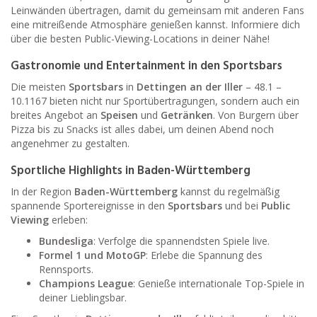
Leinwänden übertragen, damit du gemeinsam mit anderen Fans
eine mitreißende Atmosphäre genießen kannst. Informiere dich
über die besten Public-Viewing-Locations in deiner Nähe!
Gastronomie und Entertainment in den Sportsbars
Die meisten
Sportsbars
in
Dettingen an der Iller
– 48.1 –
10.1167 bieten nicht nur Sportübertragungen, sondern auch ein
breites Angebot an
Speisen
und
Getränken
. Von Burgern über
Pizza bis zu Snacks ist alles dabei, um deinen Abend noch
angenehmer zu gestalten.
Sportliche Highlights in Baden-Württemberg
In der Region
Baden-Württemberg
kannst du regelmäßig
spannende Sportereignisse in den
Sportsbars
und bei
Public
Viewing
erleben:
Bundesliga
: Verfolge die spannendsten Spiele live.
Formel 1 und MotoGP
: Erlebe die Spannung des
Rennsports.
Champions League
: Genieße internationale Top-Spiele in
deiner Lieblingsbar.