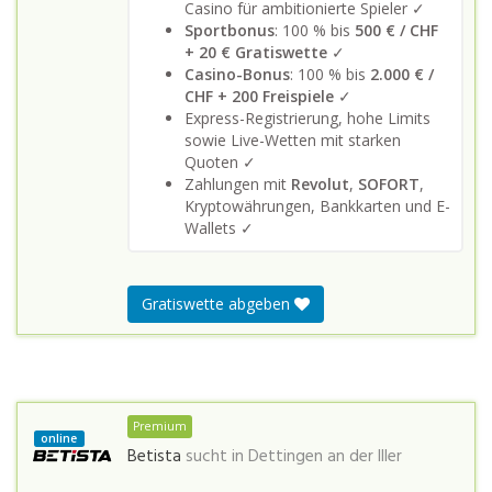
Casino für ambitionierte Spieler ✓
Sportbonus
: 100 % bis
500 € / CHF
+ 20 € Gratiswette
✓
Casino-Bonus
: 100 % bis
2.000 € /
CHF + 200 Freispiele
✓
Express-Registrierung, hohe Limits
sowie Live-Wetten mit starken
Quoten ✓
Zahlungen mit
Revolut
,
SOFORT
,
Kryptowährungen, Bankkarten und E-
Wallets ✓
Gratiswette abgeben
Premium
online
Betista
sucht in
Dettingen an der Iller