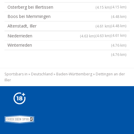
Osterberg bei Illertissen
(4.15 km)
(4.15 km)
Boos bei Memmingen
(4.48 km)
Altenstadt, Iller
(4.48 km)
(4.61 km)
Niederrieden
(4.61 km)
(4.63 km)
(4.63 km)
Winterrieden
(4.76 km)
(4.76 km)
Sportsbars in
»
Deutschland
»
Baden-Württemberg
»
Dettingen an der
Iller