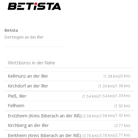
Betista
Dettingen an der Iller
Wettbüros in der Nähe
Kellmünz an der Iller
(0 km)
(1.38 km)
Kirchdorf an der Iller
(1.38 km)
(1.39 km)
Pleß, Iller
(1.39 km)
(1.54 km)
(1.54 km)
Fellheim
(1.92 km)
Erolzheim (Kreis Biberach an der Riß)
(1.92 km)
(2.58 km)
(2.58 km)
Kirchberg an der Iller
(2.77 km)
Berkheim (Kreis Biberach an der Riß)
(2.77 km)
(3.78 km)
(3.78 km)