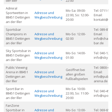
der Iller
22:00
Admiral
Mo-Sa: 09:00-
Tel: 0711-56
Sportwetten in
Adresse und
22:00, So: 12:00-
Email:
88451 Dettingen
Wegbeschreibung
20:00
kontakt@ad
an der Iller
Sportsbar
Tel: 089-876
Champions in
Adresse und
Mo-So: 12:00-
Email:
88451 Dettingen
Wegbeschreibung
02:00
info@champ
an der Iller
bar.de
Sky Sportsbar in
Adresse und
Mo-So: 14:00-
Tel: 040-123
88451 Dettingen
Wegbeschreibung
01:00
info@skysp
an der Iller
Public Viewing
Tel: 0800-65
Geöffnet bei
Arena in 88451
Adresse und
Email:
allen großen
Dettingen an
Wegbeschreibung
info@public
Fußballspielen
der Iller
arena.de
Sport Bar in
Mo-Sa: 10:00-
Adresse und
Tel: 040-456
88451 Dettingen
22:00, So: 11:00-
Wegbeschreibung
info@sport
an der Iller
20:00
FanZone
Sportsbar in
Adresse und
Mo-So: 13:00-
Tel: 069-654