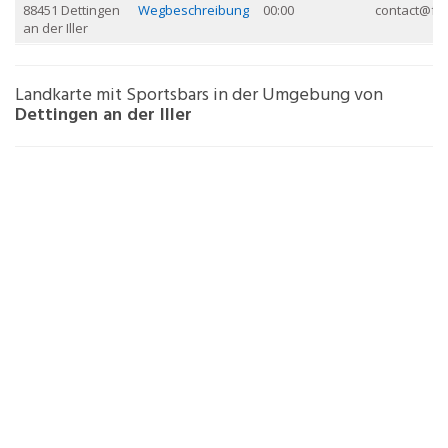
88451 Dettingen
Wegbeschreibung
00:00
contact@fa
an der Iller
Landkarte mit Sportsbars in der Umgebung von
Dettingen an der Iller