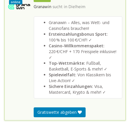
online
Granawin
sucht in
Dielheim
Granawin – Alles, was Wett- und
Casinofans brauchen!
Ersteinzahlungsbonus Sport:
100 % bis 100 €/CHF! ✓
Casino-Willkommenspaket:
220 €/CHF + 170 Freispiele inklusive!
✓
Top-Wettmärkte:
Fußball,
Basketball, E-Sports & mehr! ✓
Spielevielfalt:
Von Klassikern bis
Live-Action! ✓
Sichere Einzahlungen:
Visa,
Mastercard, Krypto & mehr! ✓
Gratiswette abgeben