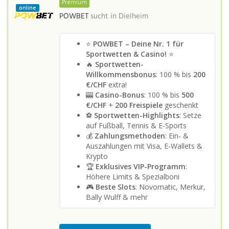
Premium
online
POWBET
sucht in
Dielheim
⭐
POWBET – Deine Nr. 1 für
Sportwetten & Casino!
⭐
🔥
Sportwetten-
Willkommensbonus
: 100 % bis
200
€/CHF
extra!
🎰
Casino-Bonus
: 100 % bis
500
€/CHF
+
200 Freispiele
geschenkt
⚽
Sportwetten-Highlights
: Setze
auf Fußball, Tennis & E-Sports
💰
Zahlungsmethoden
: Ein- &
Auszahlungen mit Visa, E-Wallets &
Krypto
🏆
Exklusives VIP-Programm
:
Höhere Limits & Spezialboni
🎮
Beste Slots
: Novomatic, Merkur,
Bally Wulff & mehr