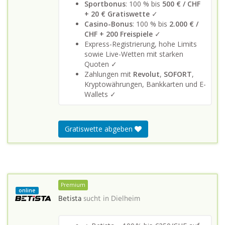
Sportbonus
: 100 % bis
500 € / CHF
+ 20 € Gratiswette
✓
Casino-Bonus
: 100 % bis
2.000 € /
CHF + 200 Freispiele
✓
Express-Registrierung, hohe Limits
sowie Live-Wetten mit starken
Quoten ✓
Zahlungen mit
Revolut
,
SOFORT
,
Kryptowährungen, Bankkarten und E-
Wallets ✓
Gratiswette abgeben
Premium
online
Betista
sucht in
Dielheim