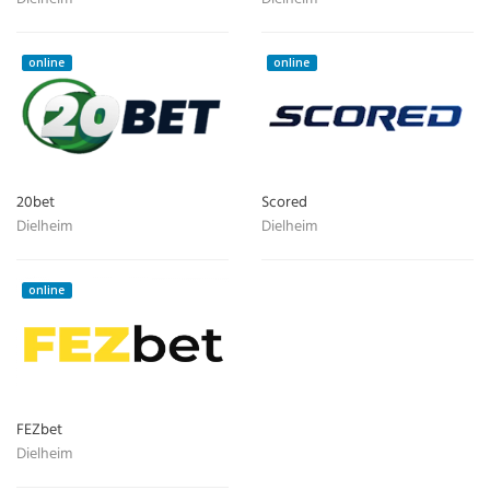
online
online
20bet
Scored
Dielheim
Dielheim
online
FEZbet
Dielheim