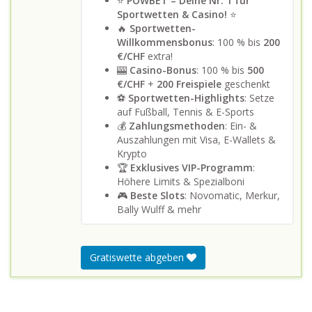
⭐
POWBET – Deine Nr. 1 für
Sportwetten & Casino!
⭐
🔥
Sportwetten-
Willkommensbonus
: 100 % bis
200
€/CHF
extra!
🎰
Casino-Bonus
: 100 % bis
500
€/CHF
+
200 Freispiele
geschenkt
⚽
Sportwetten-Highlights
: Setze
auf Fußball, Tennis & E-Sports
💰
Zahlungsmethoden
: Ein- &
Auszahlungen mit Visa, E-Wallets &
Krypto
🏆
Exklusives VIP-Programm
:
Höhere Limits & Spezialboni
🎮
Beste Slots
: Novomatic, Merkur,
Bally Wulff & mehr
Gratiswette abgeben