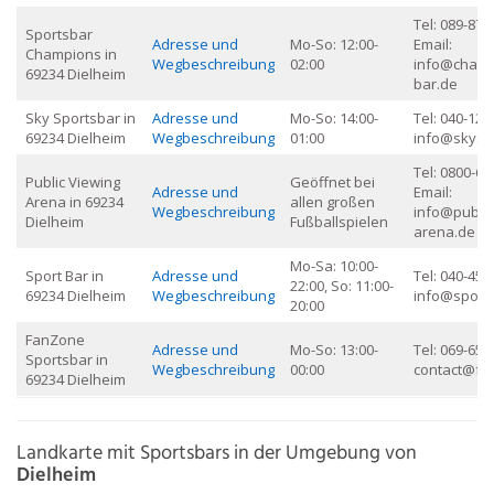
Tel: 089-876
Sportsbar
Adresse und
Mo-So: 12:00-
Email:
Champions in
Wegbeschreibung
02:00
info@champ
69234 Dielheim
bar.de
Sky Sportsbar in
Adresse und
Mo-So: 14:00-
Tel: 040-123
69234 Dielheim
Wegbeschreibung
01:00
info@skysp
Tel: 0800-65
Public Viewing
Geöffnet bei
Adresse und
Email:
Arena in 69234
allen großen
Wegbeschreibung
info@public
Dielheim
Fußballspielen
arena.de
Mo-Sa: 10:00-
Sport Bar in
Adresse und
Tel: 040-456
22:00, So: 11:00-
69234 Dielheim
Wegbeschreibung
info@sport
20:00
FanZone
Adresse und
Mo-So: 13:00-
Tel: 069-654
Sportsbar in
Wegbeschreibung
00:00
contact@fa
69234 Dielheim
Landkarte mit Sportsbars in der Umgebung von
Dielheim