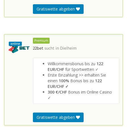
Gratiswette abgeben
Premium
online
22bet
sucht in
Dielheim
Willkommensbonus bis zu
122
EUR/CHF
für Sportwetten ✓
Erste Einzahlung >> erhalten Sie
einen
100%
Bonus bis zu
122
EUR/CHF ✓
300 €/CHF
Bonus im Online Casino
✓
Gratiswette abgeben