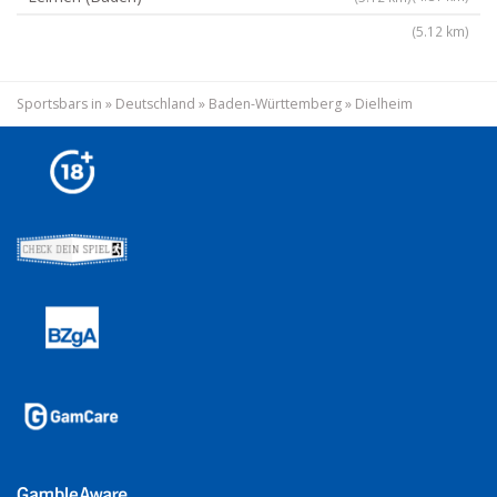
(5.12 km)
Sportsbars in
»
Deutschland
»
Baden-Württemberg
»
Dielheim