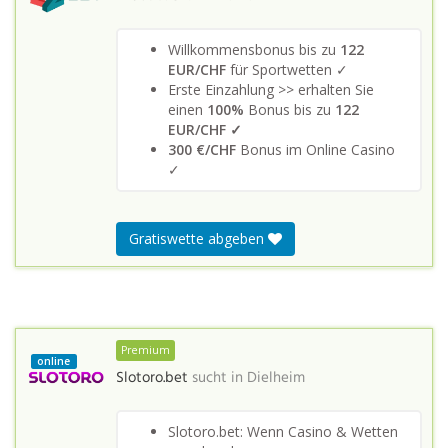
Willkommensbonus bis zu
122
EUR/CHF
für Sportwetten ✓
Erste Einzahlung >> erhalten Sie
einen
100%
Bonus bis zu
122
EUR/CHF ✓
300 €/CHF
Bonus im Online Casino
✓
Gratiswette abgeben
Premium
online
Slotoro.bet
sucht in
Dielheim
Slotoro.bet: Wenn Casino & Wetten