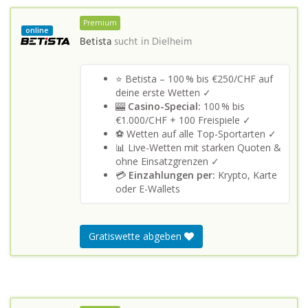
Premium
online
Betista
sucht in
Dielheim
⭐ Betista – 100 % bis €250/CHF auf
deine erste Wetten ✓
🎰
Casino-Special:
100 % bis
€1.000/CHF + 100 Freispiele ✓
⚽ Wetten auf alle Top-Sportarten ✓
📊 Live-Wetten mit starken Quoten &
ohne Einsatzgrenzen ✓
💳
Einzahlungen per:
Krypto, Karte
oder E-Wallets
Gratiswette abgeben