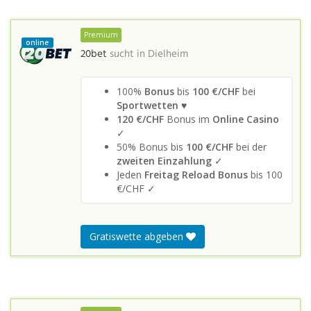
Premium
online
20bet
sucht in
Dielheim
100%
Bonus
bis
100 €/CHF
bei
Sportwetten
♥
120 €/CHF
Bonus im
Online Casino
✓
50% Bonus bis
100 €/CHF
bei der
zweiten Einzahlung
✓
Jeden
Freitag Reload Bonus
bis 100
€/CHF ✓
Gratiswette abgeben