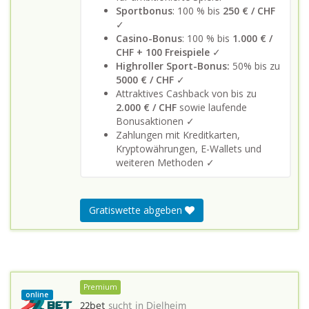
Sportbonus
: 100 % bis
250 € / CHF
✓
Casino-Bonus
: 100 % bis
1.000 € /
CHF + 100 Freispiele
✓
Highroller Sport-Bonus:
50% bis zu
5000 € / CHF
✓
Attraktives Cashback von bis zu
2.000 € / CHF
sowie laufende
Bonusaktionen ✓
Zahlungen mit Kreditkarten,
Kryptowährungen, E-Wallets und
weiteren Methoden ✓
Gratiswette abgeben
Premium
online
22bet
sucht in
Dielheim