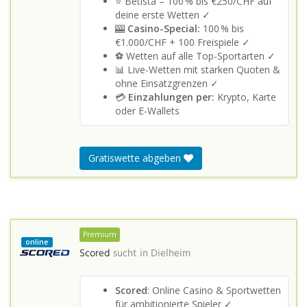
⭐ Betista – 100 % bis €250/CHF auf
deine erste Wetten ✓
🎰
Casino-Special:
100 % bis
€1.000/CHF + 100 Freispiele ✓
⚽ Wetten auf alle Top-Sportarten ✓
📊 Live-Wetten mit starken Quoten &
ohne Einsatzgrenzen ✓
💳
Einzahlungen per:
Krypto, Karte
oder E-Wallets
Gratiswette abgeben
Premium
online
Scored
sucht in
Dielheim
Scored
: Online Casino & Sportwetten
für ambitionierte Spieler ✓