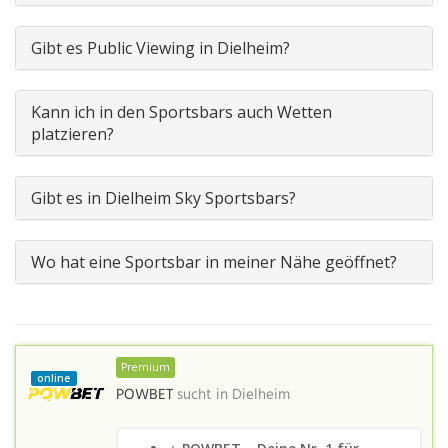
Gibt es Public Viewing in Dielheim?
Kann ich in den Sportsbars auch Wetten
platzieren?
Gibt es in Dielheim Sky Sportsbars?
Wo hat eine Sportsbar in meiner Nähe geöffnet?
Premium
online
POWBET
sucht in
Dielheim