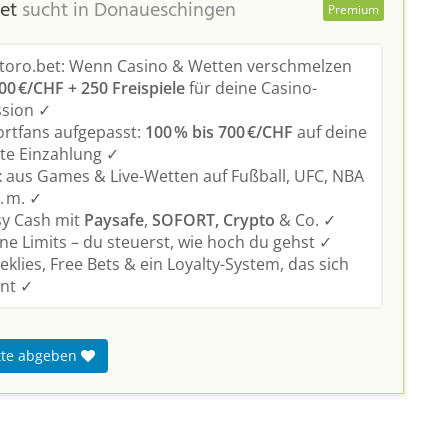
bet
sucht in
Donaueschingen
Premium
otoro.bet: Wenn Casino & Wetten verschmelzen
00 €/CHF + 250 Freispiele
für deine Casino-
ssion ✓
ortfans aufgepasst:
100 % bis 700 €/CHF
auf deine
te Einzahlung ✓
 aus Games & Live-Wetten auf Fußball, UFC, NBA
v. m. ✓
sy Cash mit
Paysafe
,
SOFORT, Crypto
& Co. ✓
ne Limits – du steuerst, wie hoch du gehst ✓
klies, Free Bets & ein Loyalty-System, das sich
hnt ✓
tte abgeben