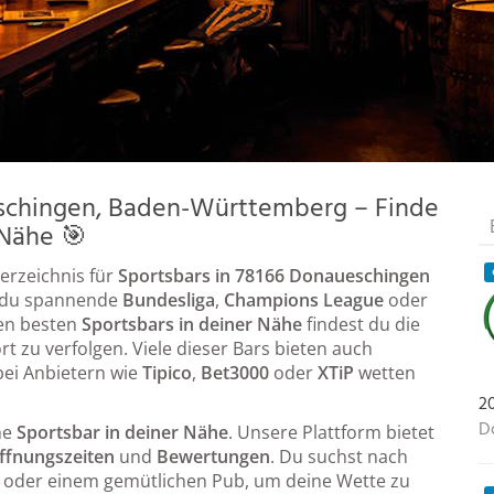
eschingen, Baden-Württemberg – Finde
 Nähe 🎯
rzeichnis für
Sportsbars in 78166 Donaueschingen
b du spannende
Bundesliga
,
Champions League
oder
den besten
Sportsbars in deiner Nähe
findest du die
 zu verfolgen. Viele dieser Bars bieten auch
 bei Anbietern wie
Tipico
,
Bet3000
oder
XTiP
wetten
2
D
ne
Sportsbar in deiner Nähe
. Unsere Plattform bietet
ffnungszeiten
und
Bewertungen
. Du suchst nach
l oder einem gemütlichen Pub, um deine Wette zu