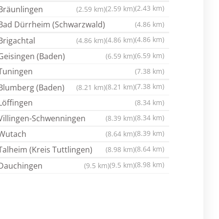
(2.43 km)
Bräunlingen
(2.59 km)
(2.59 km)
Bad Dürrheim (Schwarzwald)
(4.86 km)
(4.86 km)
Brigachtal
(4.86 km)
(4.86 km)
Geisingen (Baden)
(6.59 km)
(6.59 km)
Tuningen
(7.38 km)
(7.38 km)
Blumberg (Baden)
(8.21 km)
(8.21 km)
Löffingen
(8.34 km)
Villingen-Schwenningen
(8.34 km)
(8.39 km)
Wutach
(8.39 km)
(8.64 km)
Talheim (Kreis Tuttlingen)
(8.64 km)
(8.98 km)
(8.98 km)
Dauchingen
(9.5 km)
(9.5 km)