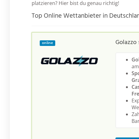
platzieren? Hier bist du genau richtig!
Top Online Wettanbieter in Deutschla
Golazzo
online
Go
amb
Sp
Gr
Ca
Fre
Exp
We
Za
Ba