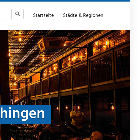
Startseite
Städte & Regionen
hingen