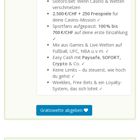
Slotoro.bet: Wenn Casino & Wetten
verschmelzen
2.500 €/CHF + 250 Freispiele
für
deine Casino-Mission ✓
Sportfans aufgepasst:
100 % bis
700 €/CHF
auf deine erste Einzahlung
✓
Mix aus Games & Live-Wetten auf
Fußball, UFC, NBA u. v. m. ✓
Easy Cash mit
Paysafe
,
SOFORT,
Crypto
& Co. ✓
Keine Limits – du steuerst, wie hoch
du gehst ✓
Weeklies, Free Bets & ein Loyalty-
System, das sich lohnt ✓
Gratiswette abgeben