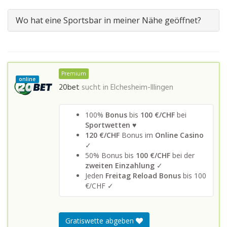
Wo hat eine Sportsbar in meiner Nähe geöffnet?
Premium
online
20bet
sucht in
Elchesheim-Illingen
100%
Bonus
bis
100 €/CHF
bei
Sportwetten
♥
120 €/CHF
Bonus im
Online Casino
✓
50% Bonus bis
100 €/CHF
bei der
zweiten Einzahlung
✓
Jeden
Freitag Reload Bonus
bis 100
€/CHF ✓
Gratiswette abgeben