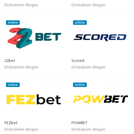
Elchesheim-Illingen
Elchesheim-Illingen
online
online
22bet
Scored
Elchesheim-Illingen
Elchesheim-Illingen
online
online
FEZbet
POWBET
Elchesheim-Illingen
Elchesheim-Illingen