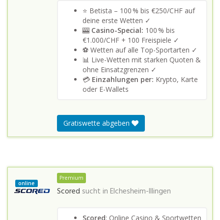
⭐ Betista – 100 % bis €250/CHF auf
deine erste Wetten ✓
🎰
Casino-Special:
100 % bis
€1.000/CHF + 100 Freispiele ✓
⚽ Wetten auf alle Top-Sportarten ✓
📊 Live-Wetten mit starken Quoten &
ohne Einsatzgrenzen ✓
💳
Einzahlungen per:
Krypto, Karte
oder E-Wallets
Gratiswette abgeben
Premium
online
Scored
sucht in
Elchesheim-Illingen
Scored
: Online Casino & Sportwetten