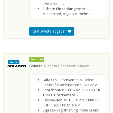
Live-Action! ✓
Sichere Einzahlungen:
Visa,
Mastercard, Krypto & mehr! ✓
Gratiswette abgeben
Premium
online
Golazzo
sucht in
Elchesheim-Illingen
Golazzo
: Sportwetten & Online
Casino für ambitionierte Spieler ✓
Sportbonus
: 100 % bis
500 € / CHF
+ 20 € Gratiswette
✓
Casino-Bonus
: 100 % bis
2.000 € /
CHF + 200 Freispiele
✓
Express-Registrierung, hohe Limits