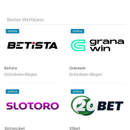
Besten Wettbüros
online
online
Betista
Granawin
Elchesheim-Illingen
Elchesheim-Illingen
online
online
Slotoro.bet
20bet