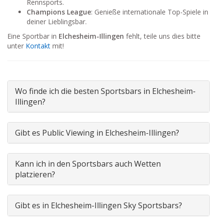
Rennsports.
Champions League
: Genieße internationale Top-Spiele in
deiner Lieblingsbar.
Eine Sportbar in
Elchesheim-Illingen
fehlt, teile uns dies bitte
unter
Kontakt
mit!
Wo finde ich die besten Sportsbars in Elchesheim-
Illingen?
Gibt es Public Viewing in Elchesheim-Illingen?
Kann ich in den Sportsbars auch Wetten
platzieren?
Gibt es in Elchesheim-Illingen Sky Sportsbars?