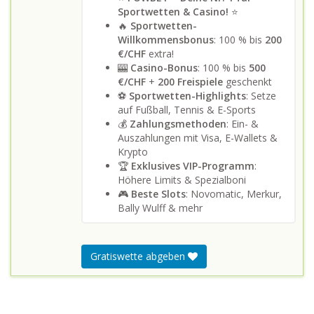
Sportwetten & Casino!
⭐
🔥
Sportwetten-
Willkommensbonus
: 100 % bis
200
€/CHF
extra!
🎰
Casino-Bonus
: 100 % bis
500
€/CHF
+
200 Freispiele
geschenkt
⚽
Sportwetten-Highlights
: Setze
auf Fußball, Tennis & E-Sports
💰
Zahlungsmethoden
: Ein- &
Auszahlungen mit Visa, E-Wallets &
Krypto
🏆
Exklusives VIP-Programm
:
Höhere Limits & Spezialboni
🎮
Beste Slots
: Novomatic, Merkur,
Bally Wulff & mehr
Gratiswette abgeben