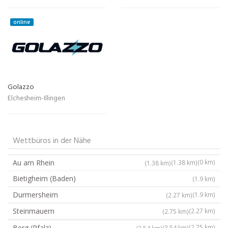
online
Golazzo
Elchesheim-Illingen
Wettbüros in der Nähe
Au am Rhein
(0 km)
(1.38 km)
(1.38 km)
Bietigheim (Baden)
(1.9 km)
Durmersheim
(1.9 km)
(2.27 km)
Steinmauern
(2.27 km)
(2.75 km)
Berg (Pfalz)
(2.75 km)
(3.54 km)