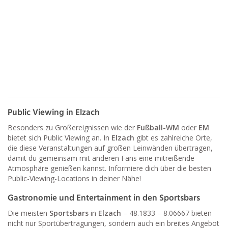
Public Viewing in Elzach
Besonders zu Großereignissen wie der
Fußball-WM
oder
EM
bietet sich Public Viewing an. In
Elzach
gibt es zahlreiche Orte,
die diese Veranstaltungen auf großen Leinwänden übertragen,
damit du gemeinsam mit anderen Fans eine mitreißende
Atmosphäre genießen kannst. Informiere dich über die besten
Public-Viewing-Locations in deiner Nähe!
Gastronomie und Entertainment in den Sportsbars
Die meisten
Sportsbars
in
Elzach
– 48.1833 – 8.06667 bieten
nicht nur Sportübertragungen, sondern auch ein breites Angebot