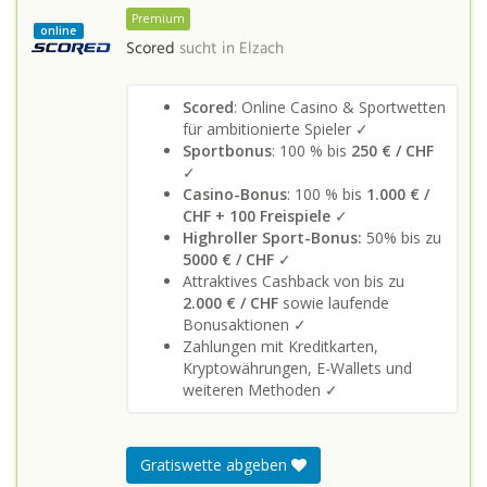
Premium
online
Scored
sucht in
Elzach
Scored
: Online Casino & Sportwetten
für ambitionierte Spieler ✓
Sportbonus
: 100 % bis
250 € / CHF
✓
Casino-Bonus
: 100 % bis
1.000 € /
CHF + 100 Freispiele
✓
Highroller Sport-Bonus:
50% bis zu
5000 € / CHF
✓
Attraktives Cashback von bis zu
2.000 € / CHF
sowie laufende
Bonusaktionen ✓
Zahlungen mit Kreditkarten,
Kryptowährungen, E-Wallets und
weiteren Methoden ✓
Gratiswette abgeben