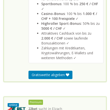
Sportbonus
: 100 % bis
250 € / CHF
✓
Casino-Bonus
: 100 % bis
1.000 € /
CHF + 100 Freispiele
✓
Highroller Sport-Bonus:
50% bis zu
5000 € / CHF
✓
Attraktives Cashback von bis zu
2.000 € / CHF
sowie laufende
Bonusaktionen ✓
Zahlungen mit Kreditkarten,
Kryptowährungen, E-Wallets und
weiteren Methoden ✓
Gratiswette abgeben
Premium
online
22bet
sucht in
Elzach