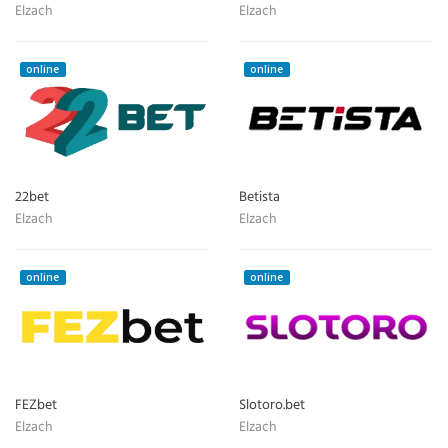
Elzach
Elzach
online
online
22bet
Betista
Elzach
Elzach
online
online
FEZbet
Slotoro.bet
Elzach
Elzach