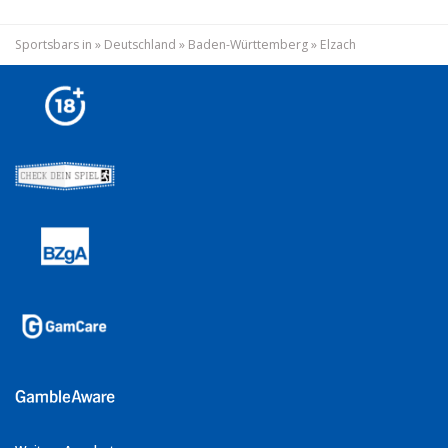
Sportsbars in
»
Deutschland
»
Baden-Württemberg
»
Elzach