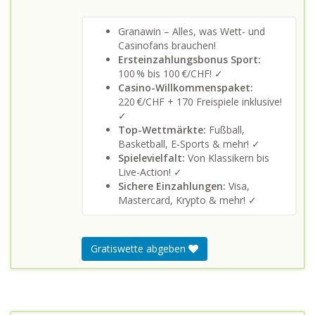
Granawin – Alles, was Wett- und
Casinofans brauchen!
Ersteinzahlungsbonus Sport:
100 % bis 100 €/CHF! ✓
Casino-Willkommenspaket:
220 €/CHF + 170 Freispiele inklusive!
✓
Top-Wettmärkte:
Fußball,
Basketball, E-Sports & mehr! ✓
Spielevielfalt:
Von Klassikern bis
Live-Action! ✓
Sichere Einzahlungen:
Visa,
Mastercard, Krypto & mehr! ✓
Gratiswette abgeben