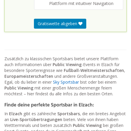
Plattform mit intuitiver Navigation
Gratiswette abgeben
Zusätzlich zu klassischen Sportsbars bietet unsere Plattform
auch Informationen über
Public Viewing
-Events in Elzach für
besondere Sportereignisse wie
Fußball-Weltmeisterschaften
,
Europameisterschaften
und andere Großveranstaltungen.
Egal, ob du lieber in einer
Sky Sportsbar
bist oder bei einem
Public Viewing
mit einer großen Menschenmenge feiern
möchtest – hier findest du alle Infos zu den besten Orten.
Finde deine perfekte Sportsbar in Elzach:
In
Elzach
gibt es zahlreiche
Sportsbars
, die ein breites Angebot
an
Live-Sportübertragungen
bieten. Viele von ihnen haben
Wettterminals und bieten zusätzlich
Public Viewing
bei großen