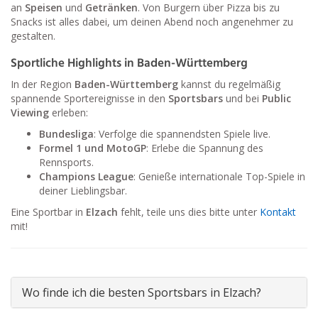
an
Speisen
und
Getränken
. Von Burgern über Pizza bis zu
Snacks ist alles dabei, um deinen Abend noch angenehmer zu
gestalten.
Sportliche Highlights in Baden-Württemberg
In der Region
Baden-Württemberg
kannst du regelmäßig
spannende Sportereignisse in den
Sportsbars
und bei
Public
Viewing
erleben:
Bundesliga
: Verfolge die spannendsten Spiele live.
Formel 1 und MotoGP
: Erlebe die Spannung des
Rennsports.
Champions League
: Genieße internationale Top-Spiele in
deiner Lieblingsbar.
Eine Sportbar in
Elzach
fehlt, teile uns dies bitte unter
Kontakt
mit!
Wo finde ich die besten Sportsbars in Elzach?