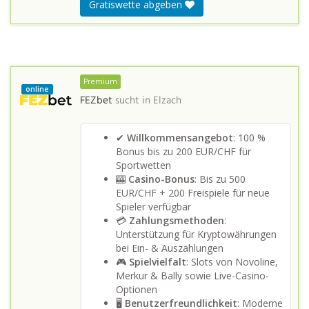
Gratiswette abgeben
Premium
online
FEZbet
sucht in
Elzach
✔
Willkommensangebot
: 100 %
Bonus bis zu 200 EUR/CHF für
Sportwetten
🎰
Casino-Bonus
: Bis zu 500
EUR/CHF + 200 Freispiele für neue
Spieler verfügbar
💳
Zahlungsmethoden
:
Unterstützung für Kryptowährungen
bei Ein- & Auszahlungen
🎮
Spielvielfalt
: Slots von Novoline,
Merkur & Bally sowie Live-Casino-
Optionen
🖥️
Benutzerfreundlichkeit
: Moderne