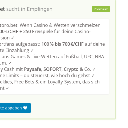
bet
sucht in
Empfingen
Premium
otoro.bet: Wenn Casino & Wetten verschmelzen
00 €/CHF + 250 Freispiele
für deine Casino-
ssion ✓
ortfans aufgepasst:
100 % bis 700 €/CHF
auf deine
te Einzahlung ✓
 aus Games & Live-Wetten auf Fußball, UFC, NBA
v. m. ✓
sy Cash mit
Paysafe
,
SOFORT, Crypto
& Co. ✓
ne Limits – du steuerst, wie hoch du gehst ✓
klies, Free Bets & ein Loyalty-System, das sich
hnt ✓
tte abgeben