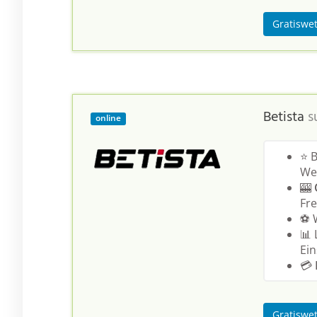
Gratiswe
Betista
s
online
⭐ B
We
🎰
Fre
⚽ W
📊 
Ei
💳
Gratiswe