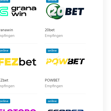
online
online
ranawin
20bet
mpfingen
Empfingen
online
online
EZbet
POWBET
mpfingen
Empfingen
online
online