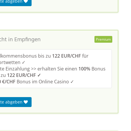
tte abgeben
cht in
Empfingen
Premium
llkommensbonus bis zu
122 EUR/CHF
für
ortwetten ✓
te Einzahlung >> erhalten Sie einen
100%
Bonus
 zu
122 EUR/CHF ✓
0 €/CHF
Bonus im Online Casino ✓
tte abgeben