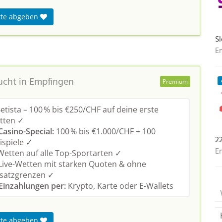
tte abgeben
Sl
E
ucht in
Empfingen
Premium
etista – 100 % bis €250/CHF auf deine erste
tten ✓
Casino-Special:
100 % bis €1.000/CHF + 100
2
ispiele ✓
E
etten auf alle Top-Sportarten ✓
Live-Wetten mit starken Quoten & ohne
nsatzgrenzen ✓
Einzahlungen per:
Krypto, Karte oder E-Wallets
tte abgeben