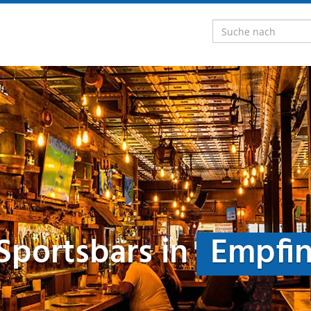
 Sportsbars in
Empfi