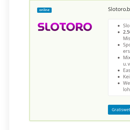
Slotoro.
online
Sl
2.5
Mi
Sp
ers
Mix
u. 
Ea
Kei
Wee
lo
Gratiswe