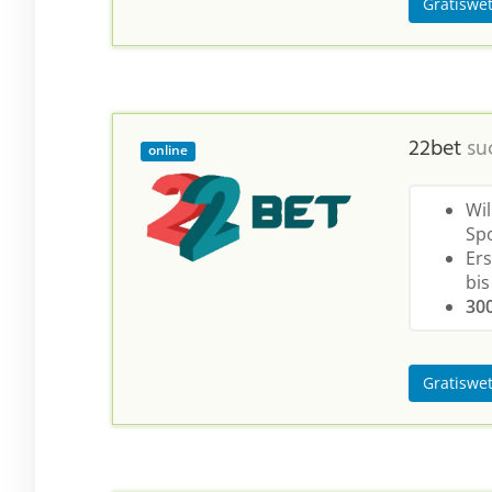
Gratiswe
22bet
su
online
Wi
Sp
Ers
bis
30
Gratiswe