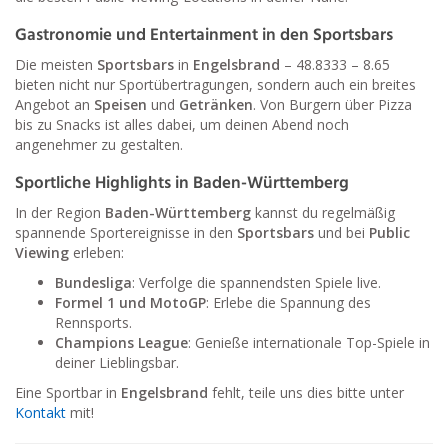
Gastronomie und Entertainment in den Sportsbars
Die meisten
Sportsbars
in
Engelsbrand
– 48.8333 – 8.65
bieten nicht nur Sportübertragungen, sondern auch ein breites
Angebot an
Speisen
und
Getränken
. Von Burgern über Pizza
bis zu Snacks ist alles dabei, um deinen Abend noch
angenehmer zu gestalten.
Sportliche Highlights in Baden-Württemberg
In der Region
Baden-Württemberg
kannst du regelmäßig
spannende Sportereignisse in den
Sportsbars
und bei
Public
Viewing
erleben:
Bundesliga
: Verfolge die spannendsten Spiele live.
Formel 1 und MotoGP
: Erlebe die Spannung des
Rennsports.
Champions League
: Genieße internationale Top-Spiele in
deiner Lieblingsbar.
Eine Sportbar in
Engelsbrand
fehlt, teile uns dies bitte unter
Kontakt
mit!