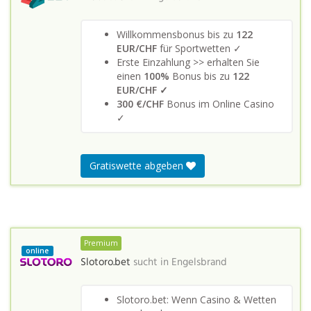
Willkommensbonus bis zu
122
EUR/CHF
für Sportwetten ✓
Erste Einzahlung >> erhalten Sie
einen
100%
Bonus bis zu
122
EUR/CHF ✓
300 €/CHF
Bonus im Online Casino
✓
Gratiswette abgeben
Premium
online
Slotoro.bet
sucht in
Engelsbrand
Slotoro.bet: Wenn Casino & Wetten