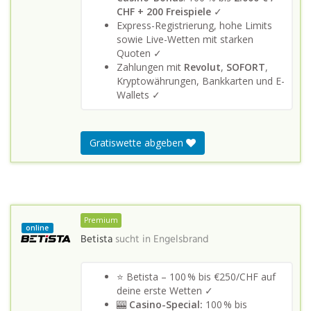
CHF + 200 Freispiele
✓
Express-Registrierung, hohe Limits
sowie Live-Wetten mit starken
Quoten ✓
Zahlungen mit
Revolut
,
SOFORT
,
Kryptowährungen, Bankkarten und E-
Wallets ✓
Gratiswette abgeben
Premium
online
Betista
sucht in
Engelsbrand
⭐ Betista – 100 % bis €250/CHF auf
deine erste Wetten ✓
🎰
Casino-Special:
100 % bis