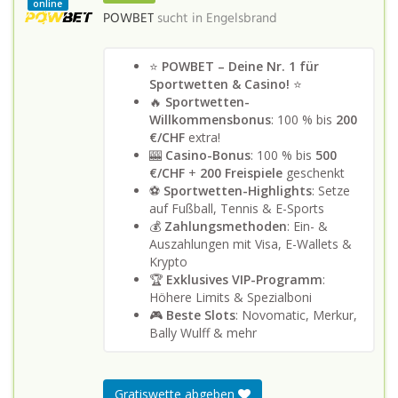
online
POWBET
sucht in
Engelsbrand
⭐
POWBET – Deine Nr. 1 für
Sportwetten & Casino!
⭐
🔥
Sportwetten-
Willkommensbonus
: 100 % bis
200
€/CHF
extra!
🎰
Casino-Bonus
: 100 % bis
500
€/CHF
+
200 Freispiele
geschenkt
⚽
Sportwetten-Highlights
: Setze
auf Fußball, Tennis & E-Sports
💰
Zahlungsmethoden
: Ein- &
Auszahlungen mit Visa, E-Wallets &
Krypto
🏆
Exklusives VIP-Programm
:
Höhere Limits & Spezialboni
🎮
Beste Slots
: Novomatic, Merkur,
Bally Wulff & mehr
Gratiswette abgeben