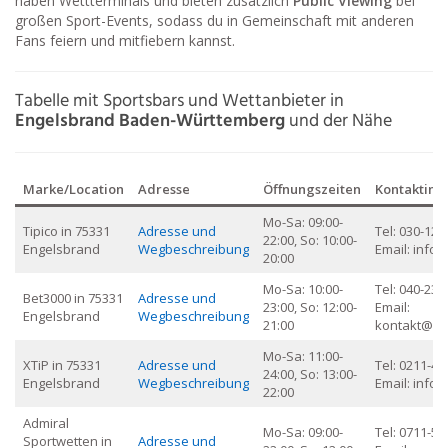
haben Wettterminals und bieten zusätzlich
Public Viewing
bei
großen Sport-Events, sodass du in Gemeinschaft mit anderen
Fans feiern und mitfiebern kannst.
Tabelle mit Sportsbars und Wettanbieter in
Engelsbrand
Baden-Württemberg
und der Nähe
Marke/Location
Adresse
Öffnungszeiten
Kontaktinf
Mo-Sa: 09:00-
Tipico in 75331
Adresse und
Tel: 030-123
22:00, So: 10:00-
Engelsbrand
Wegbeschreibung
Email:
info@
20:00
Mo-Sa: 10:00-
Tel: 040-234
Bet3000 in 75331
Adresse und
23:00, So: 12:00-
Email:
Engelsbrand
Wegbeschreibung
21:00
kontakt@be
Mo-Sa: 11:00-
XTiP in 75331
Adresse und
Tel: 0211-45
24:00, So: 13:00-
Engelsbrand
Wegbeschreibung
Email:
info@
22:00
Admiral
Mo-Sa: 09:00-
Tel: 0711-56
Sportwetten in
Adresse und