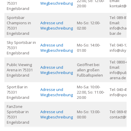
22:00, So: 12:00-
Email:
75331
Wegbeschreibung
20:00
kontakt@ad
Engelsbrand
Sportsbar
Tel: 089-876
Champions in
Adresse und
Mo-So: 12:00-
Email:
75331
Wegbeschreibung
02:00
info@champ
Engelsbrand
bar.de
Sky Sportsbar in
Adresse und
Mo-So: 14:00-
Tel: 040-123
75331
Wegbeschreibung
01:00
info@skysp
Engelsbrand
Tel: 0800-65
Public Viewing
Geöffnet bei
Adresse und
Email:
Arena in 75331
allen großen
Wegbeschreibung
info@public
Engelsbrand
Fußballspielen
arena.de
Sport Bar in
Mo-Sa: 10:00-
Adresse und
Tel: 040-456
75331
22:00, So: 11:00-
Wegbeschreibung
info@sport
Engelsbrand
20:00
FanZone
Sportsbar in
Adresse und
Mo-So: 13:00-
Tel: 069-654
75331
Wegbeschreibung
00:00
contact@fa
Engelsbrand