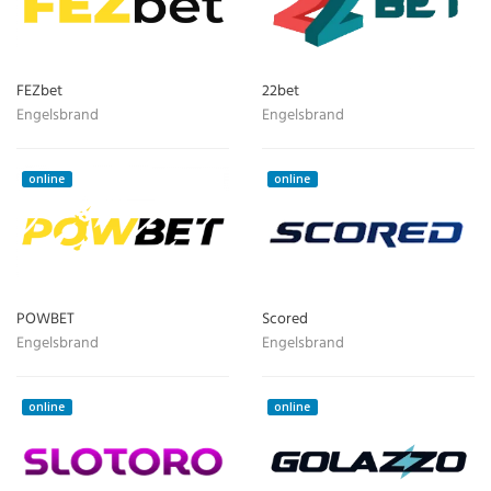
FEZbet
22bet
Engelsbrand
Engelsbrand
online
online
POWBET
Scored
Engelsbrand
Engelsbrand
online
online