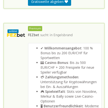
Gratiswette abgeben
Premium
online
FEZbet
sucht in
Engelsbrand
✔
Willkommensangebot
: 100 %
Bonus bis zu 200 EUR/CHF für
Sportwetten
🎰
Casino-Bonus
: Bis zu 500
EUR/CHF + 200 Freispiele für neue
Spieler verfügbar
💳
Zahlungsmethoden
:
Unterstützung für Kryptowährungen
bei Ein- & Auszahlungen
🎮
Spielvielfalt
: Slots von Novoline,
Merkur & Bally sowie Live-Casino-
Optionen
🖥️
Benutzerfreundlichkeit
: Moderne