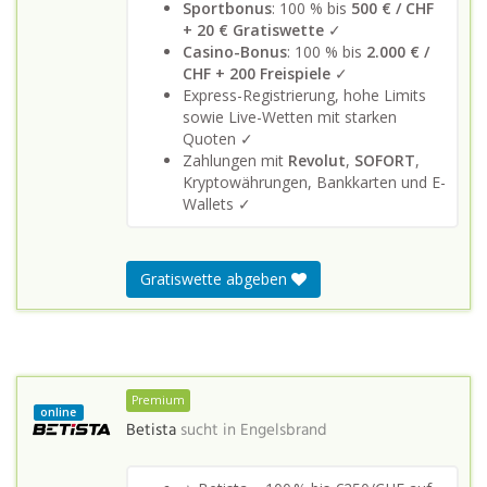
Sportbonus
: 100 % bis
500 € / CHF
+ 20 € Gratiswette
✓
Casino-Bonus
: 100 % bis
2.000 € /
CHF + 200 Freispiele
✓
Express-Registrierung, hohe Limits
sowie Live-Wetten mit starken
Quoten ✓
Zahlungen mit
Revolut
,
SOFORT
,
Kryptowährungen, Bankkarten und E-
Wallets ✓
Gratiswette abgeben
Premium
online
Betista
sucht in
Engelsbrand