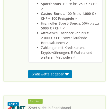
Sportbonus
: 100 % bis
250 € / CHF
✓
Casino-Bonus
: 100 % bis
1.000 € /
CHF + 100 Freispiele
✓
Highroller Sport-Bonus:
50% bis zu
5000 € / CHF
✓
Attraktives Cashback von bis zu
2.000 € / CHF
sowie laufende
Bonusaktionen ✓
Zahlungen mit Kreditkarten,
Kryptowährungen, E-Wallets und
weiteren Methoden ✓
Gratiswette abgeben
Premium
online
22bet
sucht in
Engelsbrand