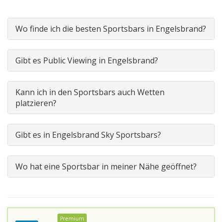
Wo finde ich die besten Sportsbars in Engelsbrand?
Gibt es Public Viewing in Engelsbrand?
Kann ich in den Sportsbars auch Wetten
platzieren?
Gibt es in Engelsbrand Sky Sportsbars?
Wo hat eine Sportsbar in meiner Nähe geöffnet?
Premium