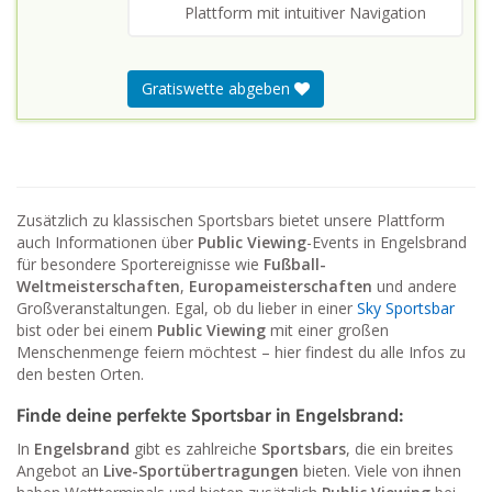
Plattform mit intuitiver Navigation
Gratiswette abgeben
Zusätzlich zu klassischen Sportsbars bietet unsere Plattform
auch Informationen über
Public Viewing
-Events in Engelsbrand
für besondere Sportereignisse wie
Fußball-
Weltmeisterschaften
,
Europameisterschaften
und andere
Großveranstaltungen. Egal, ob du lieber in einer
Sky Sportsbar
bist oder bei einem
Public Viewing
mit einer großen
Menschenmenge feiern möchtest – hier findest du alle Infos zu
den besten Orten.
Finde deine perfekte Sportsbar in Engelsbrand:
In
Engelsbrand
gibt es zahlreiche
Sportsbars
, die ein breites
Angebot an
Live-Sportübertragungen
bieten. Viele von ihnen