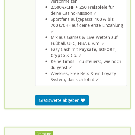
verschmelzen
2.500 €/CHF + 250 Freispiele
für
deine Casino-Mission ✓
Sportfans aufgepasst:
100 % bis
700 €/CHF
auf deine erste Einzahlung
✓
Mix aus Games & Live-Wetten auf
Fußball, UFC, NBA u. v. m. ✓
Easy Cash mit
Paysafe
,
SOFORT,
Crypto
& Co. ✓
Keine Limits – du steuerst, wie hoch
du gehst ✓
Weeklies, Free Bets & ein Loyalty-
System, das sich lohnt ✓
Gratiswette abgeben
Premium