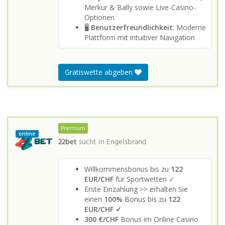
Merkur & Bally sowie Live-Casino-
Optionen
🖥️
Benutzerfreundlichkeit
: Moderne
Plattform mit intuitiver Navigation
Gratiswette abgeben
Premium
online
22bet
sucht in
Engelsbrand
Willkommensbonus bis zu
122
EUR/CHF
für Sportwetten ✓
Erste Einzahlung >> erhalten Sie
einen
100%
Bonus bis zu
122
EUR/CHF ✓
300 €/CHF
Bonus im Online Casino