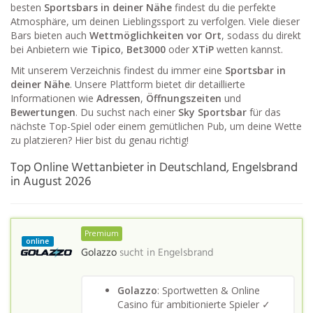
besten
Sportsbars in deiner Nähe
findest du die perfekte
Atmosphäre, um deinen Lieblingssport zu verfolgen. Viele dieser
Bars bieten auch
Wettmöglichkeiten vor Ort
, sodass du direkt
bei Anbietern wie
Tipico
,
Bet3000
oder
XTiP
wetten kannst.
Mit unserem Verzeichnis findest du immer eine
Sportsbar in
deiner Nähe
. Unsere Plattform bietet dir detaillierte
Informationen wie
Adressen
,
Öffnungszeiten
und
Bewertungen
. Du suchst nach einer
Sky Sportsbar
für das
nächste Top-Spiel oder einem gemütlichen Pub, um deine Wette
zu platzieren? Hier bist du genau richtig!
Top Online Wettanbieter in Deutschland, Engelsbrand
in August 2026
Premium
online
Golazzo
sucht in
Engelsbrand
Golazzo
: Sportwetten & Online
Casino für ambitionierte Spieler ✓