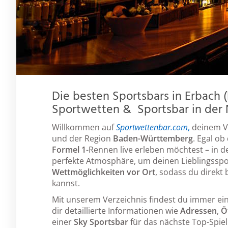
Die besten Sportsbars in Erbach
Sportwetten & Sportsbar in der
Willkommen auf
Sportwettenbar.com
,
deinem Ve
und der Region
Baden-Württemberg
. Egal o
Formel 1
-Rennen live erleben möchtest – in 
perfekte Atmosphäre, um deinen Lieblingssport
Wettmöglichkeiten vor Ort
, sodass du direkt
kannst.
Mit unserem Verzeichnis findest du immer ei
dir detaillierte Informationen wie
Adressen
,
Ö
einer
Sky Sportsbar
für das nächste Top-Spie