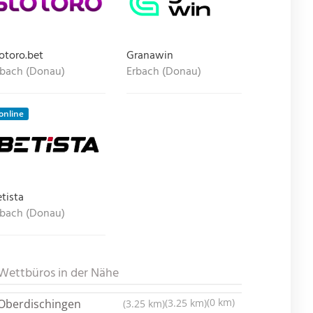
otoro.bet
Granawin
rbach (Donau)
Erbach (Donau)
online
tista
rbach (Donau)
Wettbüros in der Nähe
(0 km)
Oberdischingen
(3.25 km)
(3.25 km)