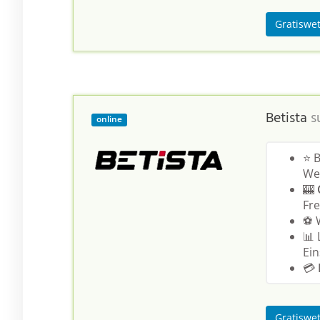
Gratiswe
Betista
s
online
⭐ B
We
🎰
Fre
⚽ W
📊 
Ei
💳
Gratiswe