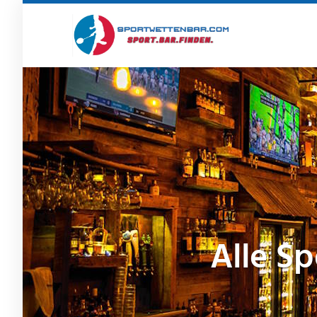
Skip
to
main
content
Alle Sp