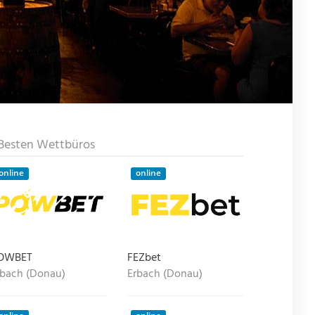
Besten Wettbüros
online
online
OWBET
FEZbet
rbach (Donau)
Erbach (Donau)