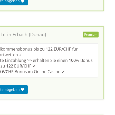
tte abgeben
cht in
Erbach (Donau)
Premium
llkommensbonus bis zu
122 EUR/CHF
für
ortwetten ✓
te Einzahlung >> erhalten Sie einen
100%
Bonus
 zu
122 EUR/CHF ✓
0 €/CHF
Bonus im Online Casino ✓
tte abgeben