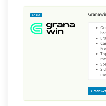
Granawi
online
Gra
br
Er
Ca
Fre
To
me
Spi
Sic
me
Gratiswe