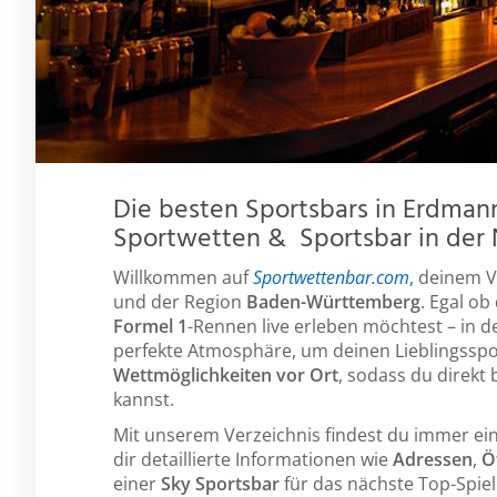
Die besten Sportsbars in Erdma
Sportwetten & Sportsbar in der
Willkommen auf
Sportwettenbar.com
,
deinem Ve
und der Region
Baden-Württemberg
. Egal o
Formel 1
-Rennen live erleben möchtest – in 
perfekte Atmosphäre, um deinen Lieblingssport
Wettmöglichkeiten vor Ort
, sodass du direkt
kannst.
Mit unserem Verzeichnis findest du immer ei
dir detaillierte Informationen wie
Adressen
,
Ö
einer
Sky Sportsbar
für das nächste Top-Spie