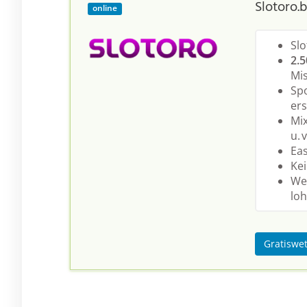
Slotoro.
online
Sl
2.5
Mi
Sp
ers
Mix
u. 
Ea
Kei
Wee
lo
Gratiswe