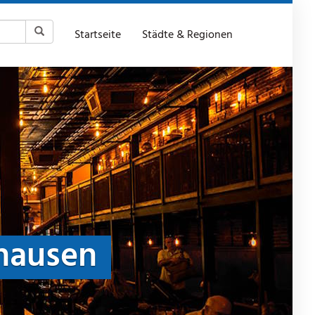
Startseite
Städte & Regionen
hausen