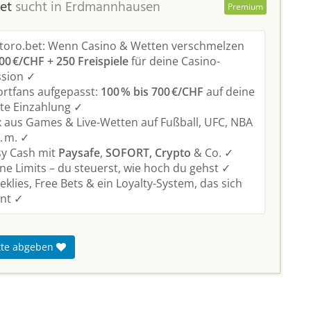
bet
sucht in
Erdmannhausen
Premium
otoro.bet: Wenn Casino & Wetten verschmelzen
00 €/CHF + 250 Freispiele
für deine Casino-
ssion ✓
ortfans aufgepasst:
100 % bis 700 €/CHF
auf deine
te Einzahlung ✓
 aus Games & Live-Wetten auf Fußball, UFC, NBA
v. m. ✓
sy Cash mit
Paysafe
,
SOFORT, Crypto
& Co. ✓
ne Limits – du steuerst, wie hoch du gehst ✓
klies, Free Bets & ein Loyalty-System, das sich
hnt ✓
tte abgeben