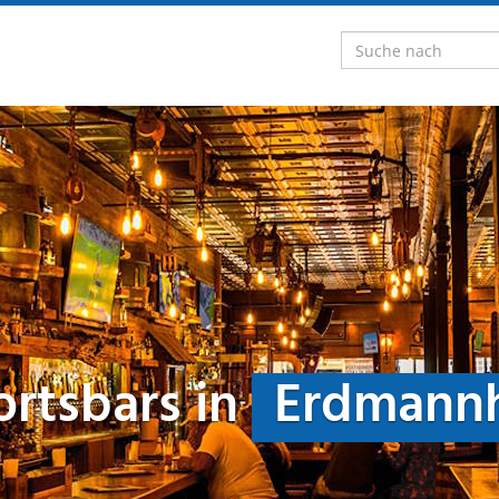
ortsbars in
Erdmann