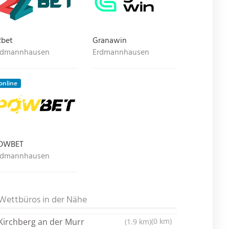
2bet
Granawin
rdmannhausen
Erdmannhausen
online
OWBET
rdmannhausen
Wettbüros in der Nähe
Kirchberg an der Murr
(0 km)
(1.9 km)