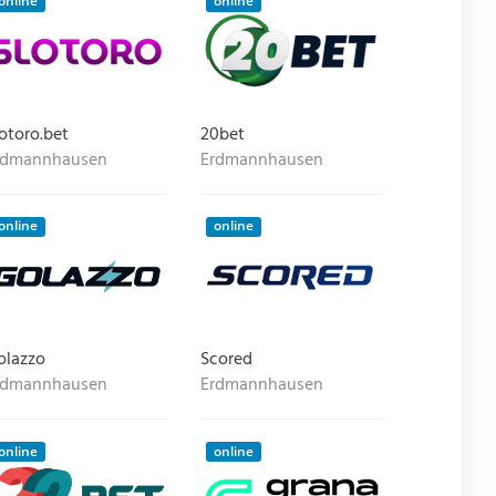
online
online
otoro.bet
20bet
rdmannhausen
Erdmannhausen
online
online
olazzo
Scored
rdmannhausen
Erdmannhausen
online
online