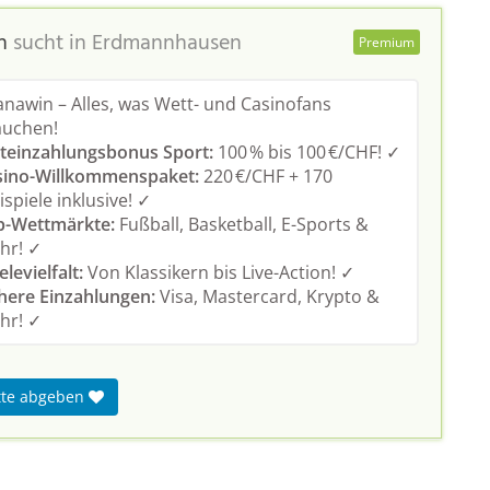
n
sucht in
Erdmannhausen
Premium
nawin – Alles, was Wett- und Casinofans
auchen!
steinzahlungsbonus Sport:
100 % bis 100 €/CHF! ✓
sino-Willkommenspaket:
220 €/CHF + 170
ispiele inklusive! ✓
p-Wettmärkte:
Fußball, Basketball, E-Sports &
hr! ✓
elevielfalt:
Von Klassikern bis Live-Action! ✓
here Einzahlungen:
Visa, Mastercard, Krypto &
hr! ✓
tte abgeben