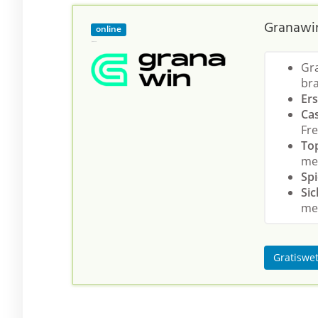
Granawi
online
Gra
br
Er
Ca
Fre
To
me
Spi
Sic
me
Gratiswe