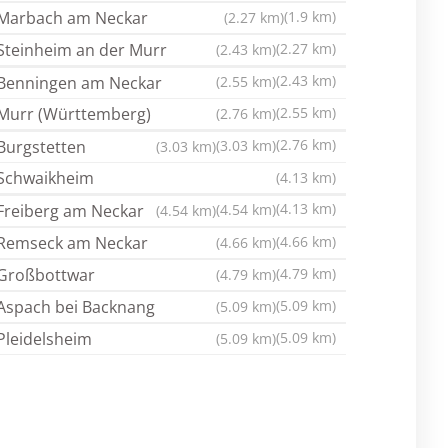
Marbach am Neckar
(1.9 km)
(2.27 km)
Steinheim an der Murr
(2.27 km)
(2.43 km)
(2.43 km)
Benningen am Neckar
(2.55 km)
Murr (Württemberg)
(2.55 km)
(2.76 km)
(2.76 km)
Burgstetten
(3.03 km)
(3.03 km)
Schwaikheim
(4.13 km)
(4.13 km)
Freiberg am Neckar
(4.54 km)
(4.54 km)
Remseck am Neckar
(4.66 km)
(4.66 km)
Großbottwar
(4.79 km)
(4.79 km)
Aspach bei Backnang
(5.09 km)
(5.09 km)
Pleidelsheim
(5.09 km)
(5.09 km)