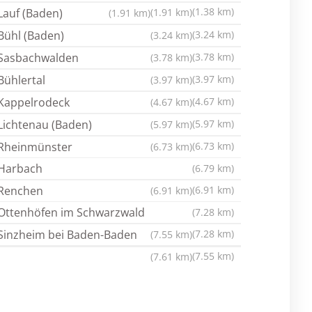
(1.38 km)
Lauf (Baden)
(1.91 km)
(1.91 km)
Bühl (Baden)
(3.24 km)
(3.24 km)
Sasbachwalden
(3.78 km)
(3.78 km)
Bühlertal
(3.97 km)
(3.97 km)
Kappelrodeck
(4.67 km)
(4.67 km)
Lichtenau (Baden)
(5.97 km)
(5.97 km)
Rheinmünster
(6.73 km)
(6.73 km)
Harbach
(6.79 km)
Renchen
(6.91 km)
(6.91 km)
Ottenhöfen im Schwarzwald
(7.28 km)
Sinzheim bei Baden-Baden
(7.28 km)
(7.55 km)
(7.55 km)
(7.61 km)