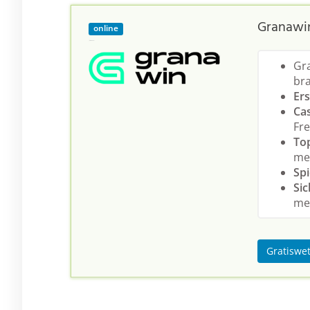
Granawi
online
Gra
br
Er
Ca
Fre
To
me
Spi
Sic
me
Gratiswe