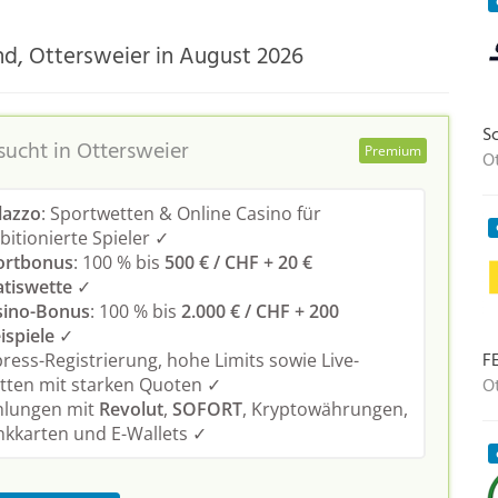
nd, Ottersweier in August 2026
S
sucht in
Ottersweier
Premium
O
lazzo
: Sportwetten & Online Casino für
itionierte Spieler ✓
ortbonus
: 100 % bis
500 € / CHF + 20 €
atiswette
✓
sino-Bonus
: 100 % bis
2.000 € / CHF + 200
ispiele
✓
F
ress-Registrierung, hohe Limits sowie Live-
tten mit starken Quoten ✓
O
hlungen mit
Revolut
,
SOFORT
, Kryptowährungen,
nkkarten und E-Wallets ✓