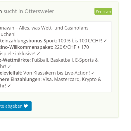
n
sucht in
Ottersweier
Premium
nawin – Alles, was Wett- und Casinofans
auchen!
steinzahlungsbonus Sport:
100 % bis 100 €/CHF! ✓
sino-Willkommenspaket:
220 €/CHF + 170
ispiele inklusive! ✓
p-Wettmärkte:
Fußball, Basketball, E-Sports &
hr! ✓
elevielfalt:
Von Klassikern bis Live-Action! ✓
here Einzahlungen:
Visa, Mastercard, Krypto &
hr! ✓
tte abgeben