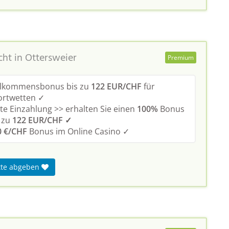
cht in
Ottersweier
Premium
llkommensbonus bis zu
122 EUR/CHF
für
ortwetten ✓
te Einzahlung >> erhalten Sie einen
100%
Bonus
 zu
122 EUR/CHF ✓
0 €/CHF
Bonus im Online Casino ✓
tte abgeben