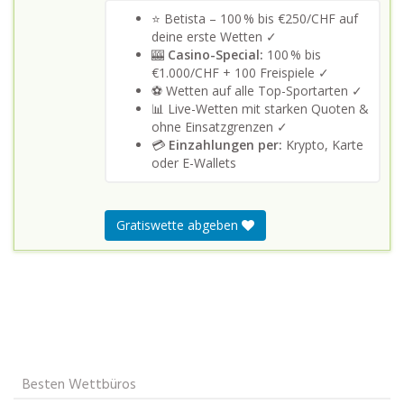
⭐ Betista – 100 % bis €250/CHF auf
deine erste Wetten ✓
🎰
Casino-Special:
100 % bis
€1.000/CHF + 100 Freispiele ✓
⚽ Wetten auf alle Top-Sportarten ✓
📊 Live-Wetten mit starken Quoten &
ohne Einsatzgrenzen ✓
💳
Einzahlungen per:
Krypto, Karte
oder E-Wallets
Gratiswette abgeben
Besten Wettbüros