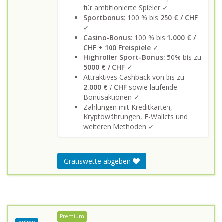
für ambitionierte Spieler ✓
Sportbonus
: 100 % bis
250 € / CHF
✓
Casino-Bonus
: 100 % bis
1.000 € /
CHF + 100 Freispiele
✓
Highroller Sport-Bonus:
50% bis zu
5000 € / CHF
✓
Attraktives Cashback von bis zu
2.000 € / CHF
sowie laufende
Bonusaktionen ✓
Zahlungen mit Kreditkarten,
Kryptowährungen, E-Wallets und
weiteren Methoden ✓
Gratiswette abgeben
Premium
online