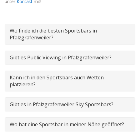
unter
Kontakt
mit!
Wo finde ich die besten Sportsbars in
Pfalzgrafenweiler?
Gibt es Public Viewing in Pfalzgrafenweiler?
Kann ich in den Sportsbars auch Wetten
platzieren?
Gibt es in Pfalzgrafenweiler Sky Sportsbars?
Wo hat eine Sportsbar in meiner Nähe geöffnet?