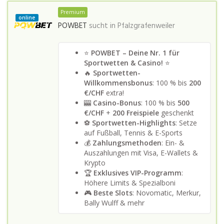
Premium
online
POWBET
sucht in
Pfalzgrafenweiler
⭐
POWBET – Deine Nr. 1 für
Sportwetten & Casino!
⭐
🔥
Sportwetten-
Willkommensbonus
: 100 % bis
200
€/CHF
extra!
🎰
Casino-Bonus
: 100 % bis
500
€/CHF
+
200 Freispiele
geschenkt
⚽
Sportwetten-Highlights
: Setze
auf Fußball, Tennis & E-Sports
💰
Zahlungsmethoden
: Ein- &
Auszahlungen mit Visa, E-Wallets &
Krypto
🏆
Exklusives VIP-Programm
:
Höhere Limits & Spezialboni
🎮
Beste Slots
: Novomatic, Merkur,
Bally Wulff & mehr