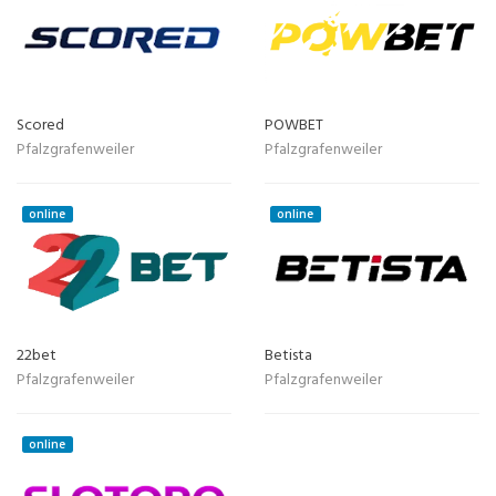
Scored
POWBET
Pfalzgrafenweiler
Pfalzgrafenweiler
online
online
22bet
Betista
Pfalzgrafenweiler
Pfalzgrafenweiler
online