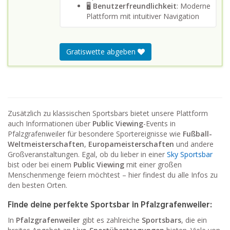
🖥️
Benutzerfreundlichkeit
: Moderne
Plattform mit intuitiver Navigation
Gratiswette abgeben
Zusätzlich zu klassischen Sportsbars bietet unsere Plattform
auch Informationen über
Public Viewing
-Events in
Pfalzgrafenweiler für besondere Sportereignisse wie
Fußball-
Weltmeisterschaften
,
Europameisterschaften
und andere
Großveranstaltungen. Egal, ob du lieber in einer
Sky Sportsbar
bist oder bei einem
Public Viewing
mit einer großen
Menschenmenge feiern möchtest – hier findest du alle Infos zu
den besten Orten.
Finde deine perfekte Sportsbar in Pfalzgrafenweiler:
In
Pfalzgrafenweiler
gibt es zahlreiche
Sportsbars
, die ein