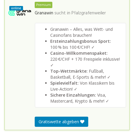
Premium
online
Granawin
sucht in
Pfalzgrafenweiler
Granawin – Alles, was Wett- und
Casinofans brauchen!
Ersteinzahlungsbonus Sport:
100 % bis 100 €/CHF! ✓
Casino-Willkommenspaket:
220 €/CHF + 170 Freispiele inklusive!
✓
Top-Wettmärkte:
Fußball,
Basketball, E-Sports & mehr! ✓
Spielevielfalt:
Von Klassikern bis
Live-Action! ✓
Sichere Einzahlungen:
Visa,
Mastercard, Krypto & mehr! ✓
Gratiswette abgeben