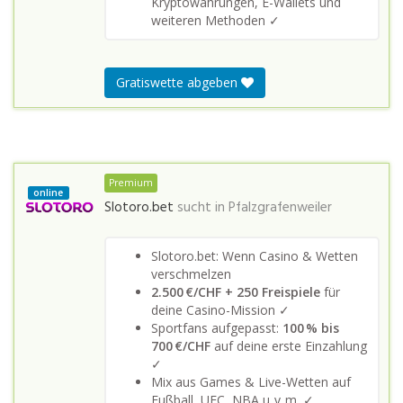
Kryptowährungen, E-Wallets und
weiteren Methoden ✓
Gratiswette abgeben
Premium
online
Slotoro.bet
sucht in
Pfalzgrafenweiler
Slotoro.bet: Wenn Casino & Wetten
verschmelzen
2.500 €/CHF + 250 Freispiele
für
deine Casino-Mission ✓
Sportfans aufgepasst:
100 % bis
700 €/CHF
auf deine erste Einzahlung
✓
Mix aus Games & Live-Wetten auf
Fußball, UFC, NBA u. v. m. ✓