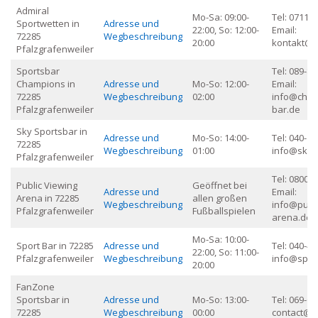
Admiral
Mo-Sa: 09:00-
Tel: 0711-
Sportwetten in
Adresse und
22:00, So: 12:00-
Email:
72285
Wegbeschreibung
20:00
kontakt@a
Pfalzgrafenweiler
Sportsbar
Tel: 089-8
Champions in
Adresse und
Mo-So: 12:00-
Email:
72285
Wegbeschreibung
02:00
info@cham
Pfalzgrafenweiler
bar.de
Sky Sportsbar in
Adresse und
Mo-So: 14:00-
Tel: 040-12
72285
Wegbeschreibung
01:00
info@skys
Pfalzgrafenweiler
Tel: 0800-
Public Viewing
Geöffnet bei
Adresse und
Email:
Arena in 72285
allen großen
Wegbeschreibung
info@publi
Pfalzgrafenweiler
Fußballspielen
arena.de
Mo-Sa: 10:00-
Sport Bar in 72285
Adresse und
Tel: 040-45
22:00, So: 11:00-
Pfalzgrafenweiler
Wegbeschreibung
info@spor
20:00
FanZone
Sportsbar in
Adresse und
Mo-So: 13:00-
Tel: 069-65
72285
Wegbeschreibung
00:00
contact@f