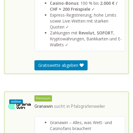
Casino-Bonus
: 100 % bis
2.000 € /
CHF + 200 Freispiele
✓
Express-Registrierung, hohe Limits
sowie Live-Wetten mit starken
Quoten ✓
Zahlungen mit
Revolut
,
SOFORT
,
Kryptowährungen, Bankkarten und E-
Wallets ✓
Gratiswette abgeben
Premium
online
Granawin
sucht in
Pfalzgrafenweiler
Granawin – Alles, was Wett- und
Casinofans brauchen!