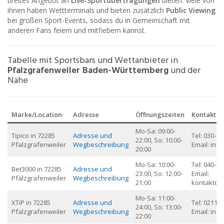
breites Angebot an
Live-Sportübertragungen
bieten. Viele von
ihnen haben Wettterminals und bieten zusätzlich
Public Viewing
bei großen Sport-Events, sodass du in Gemeinschaft mit
anderen Fans feiern und mitfiebern kannst.
Tabelle mit Sportsbars und Wettanbieter in
Pfalzgrafenweiler
Baden-Württemberg
und der
Nähe
Marke/Location
Adresse
Öffnungszeiten
Kontaktin
Mo-Sa: 09:00-
Tipico in 72285
Adresse und
Tel: 030-1
22:00, So: 10:00-
Pfalzgrafenweiler
Wegbeschreibung
Email:
info
20:00
Mo-Sa: 10:00-
Tel: 040-2
Bet3000 in 72285
Adresse und
23:00, So: 12:00-
Email:
Pfalzgrafenweiler
Wegbeschreibung
21:00
kontakt@b
Mo-Sa: 11:00-
XTiP in 72285
Adresse und
Tel: 0211-
24:00, So: 13:00-
Pfalzgrafenweiler
Wegbeschreibung
Email:
info
22:00