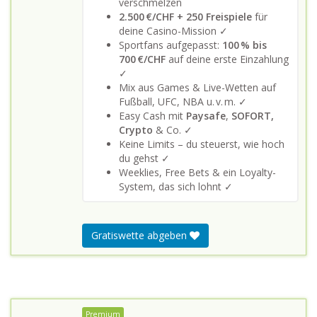
verschmelzen
2.500 €/CHF + 250 Freispiele
für
deine Casino-Mission ✓
Sportfans aufgepasst:
100 % bis
700 €/CHF
auf deine erste Einzahlung
✓
Mix aus Games & Live-Wetten auf
Fußball, UFC, NBA u. v. m. ✓
Easy Cash mit
Paysafe
,
SOFORT,
Crypto
& Co. ✓
Keine Limits – du steuerst, wie hoch
du gehst ✓
Weeklies, Free Bets & ein Loyalty-
System, das sich lohnt ✓
Gratiswette abgeben
Premium