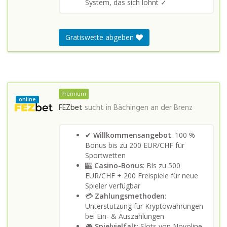
System, das sich lohnt ✓
Gratiswette abgeben
Premium
online
FEZbet
sucht in
Bächingen an der Brenz
✔
Willkommensangebot
: 100 %
Bonus bis zu 200 EUR/CHF für
Sportwetten
🎰
Casino-Bonus
: Bis zu 500
EUR/CHF + 200 Freispiele für neue
Spieler verfügbar
💳
Zahlungsmethoden
:
Unterstützung für Kryptowährungen
bei Ein- & Auszahlungen
🎮
Spielvielfalt
: Slots von Novoline,