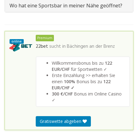
Wo hat eine Sportsbar in meiner Nähe geöffnet?
Premium
online
22bet
sucht in
Bächingen an der Brenz
Willkommensbonus bis zu
122
EUR/CHF
für Sportwetten ✓
Erste Einzahlung >> erhalten Sie
einen
100%
Bonus bis zu
122
EUR/CHF ✓
300 €/CHF
Bonus im Online Casino
✓
Gratiswette abgeben