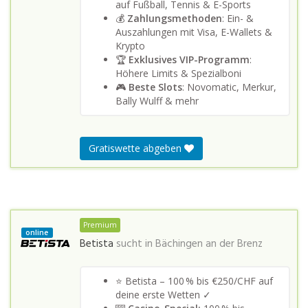
auf Fußball, Tennis & E-Sports
💰
Zahlungsmethoden
: Ein- &
Auszahlungen mit Visa, E-Wallets &
Krypto
🏆
Exklusives VIP-Programm
:
Höhere Limits & Spezialboni
🎮
Beste Slots
: Novomatic, Merkur,
Bally Wulff & mehr
Gratiswette abgeben
Premium
online
Betista
sucht in
Bächingen an der Brenz
⭐ Betista – 100 % bis €250/CHF auf
deine erste Wetten ✓