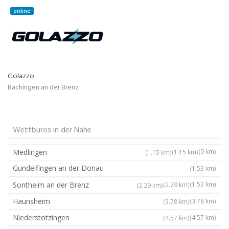
online
Golazzo
Bächingen an der Brenz
Wettbüros in der Nähe
Medlingen
(0 km)
(1.15 km)
(1.15 km)
Gundelfingen an der Donau
(1.53 km)
Sontheim an der Brenz
(1.53 km)
(2.29 km)
(2.29 km)
Haunsheim
(3.78 km)
(3.78 km)
Niederstotzingen
(4.57 km)
(4.57 km)