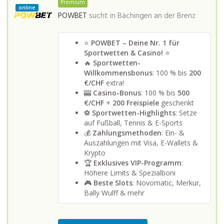
Premium
online
POWBET
sucht in
Bächingen an der Brenz
⭐
POWBET – Deine Nr. 1 für
Sportwetten & Casino!
⭐
🔥
Sportwetten-
Willkommensbonus
: 100 % bis
200
€/CHF
extra!
🎰
Casino-Bonus
: 100 % bis
500
€/CHF
+
200 Freispiele
geschenkt
⚽
Sportwetten-Highlights
: Setze
auf Fußball, Tennis & E-Sports
💰
Zahlungsmethoden
: Ein- &
Auszahlungen mit Visa, E-Wallets &
Krypto
🏆
Exklusives VIP-Programm
:
Höhere Limits & Spezialboni
🎮
Beste Slots
: Novomatic, Merkur,
Bally Wulff & mehr