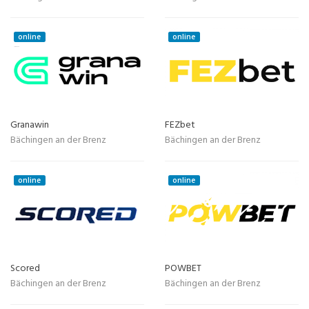
online
online
Granawin
FEZbet
Bächingen an der Brenz
Bächingen an der Brenz
online
online
Scored
POWBET
Bächingen an der Brenz
Bächingen an der Brenz