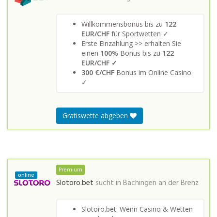
Willkommensbonus bis zu
122
EUR/CHF
für Sportwetten ✓
Erste Einzahlung >> erhalten Sie
einen
100%
Bonus bis zu
122
EUR/CHF ✓
300 €/CHF
Bonus im Online Casino
✓
Gratiswette abgeben
Premium
online
Slotoro.bet
sucht in
Bächingen an der Brenz
Slotoro.bet: Wenn Casino & Wetten