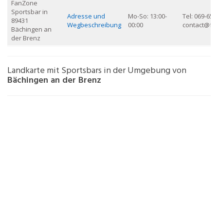
FanZone
Sportsbar in
Adresse und
Mo-So: 13:00-
Tel: 069-654
89431
Wegbeschreibung
00:00
contact@fa
Bächingen an
der Brenz
Landkarte mit Sportsbars in der Umgebung von
Bächingen an der Brenz