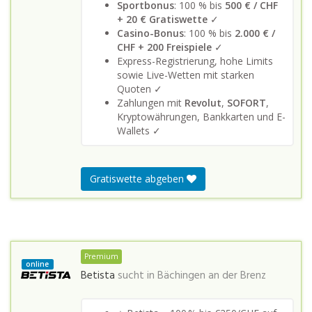
Sportbonus
: 100 % bis
500 € / CHF
+ 20 € Gratiswette
✓
Casino-Bonus
: 100 % bis
2.000 € /
CHF + 200 Freispiele
✓
Express-Registrierung, hohe Limits
sowie Live-Wetten mit starken
Quoten ✓
Zahlungen mit
Revolut
,
SOFORT
,
Kryptowährungen, Bankkarten und E-
Wallets ✓
Gratiswette abgeben
Premium
online
Betista
sucht in
Bächingen an der Brenz