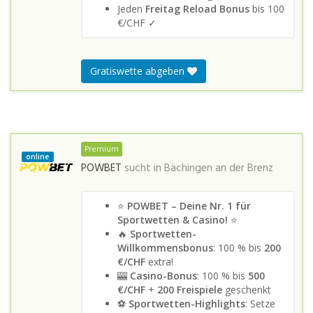
Jeden
Freitag Reload Bonus
bis 100
€/CHF ✓
Gratiswette abgeben
Premium
online
POWBET
sucht in
Bächingen an der Brenz
⭐
POWBET – Deine Nr. 1 für
Sportwetten & Casino!
⭐
🔥
Sportwetten-
Willkommensbonus
: 100 % bis
200
€/CHF
extra!
🎰
Casino-Bonus
: 100 % bis
500
€/CHF
+
200 Freispiele
geschenkt
⚽
Sportwetten-Highlights
: Setze