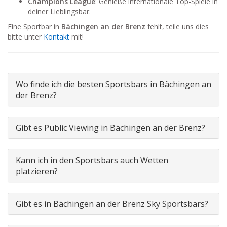
Champions League
: Genieße internationale Top-Spiele in
deiner Lieblingsbar.
Eine Sportbar in
Bächingen an der Brenz
fehlt, teile uns dies
bitte unter
Kontakt
mit!
Wo finde ich die besten Sportsbars in Bächingen an
der Brenz?
Gibt es Public Viewing in Bächingen an der Brenz?
Kann ich in den Sportsbars auch Wetten
platzieren?
Gibt es in Bächingen an der Brenz Sky Sportsbars?