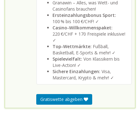
Granawin – Alles, was Wett- und
Casinofans brauchen!
Ersteinzahlungsbonus Sport:
100 % bis 100 €/CHF! ✓
Casino-Willkommenspaket:
220 €/CHF + 170 Freispiele inklusive!
✓
Top-Wettmärkte:
Fußball,
Basketball, E-Sports & mehr! ✓
Spielevielfalt:
Von Klassikern bis
Live-Action! ✓
Sichere Einzahlungen:
Visa,
Mastercard, Krypto & mehr! ✓
Gratiswette abgeben