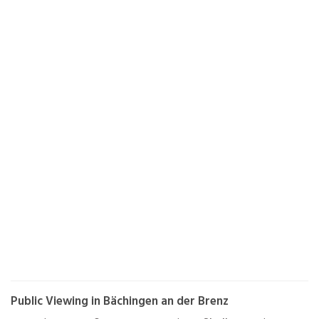
Public Viewing in Bächingen an der Brenz