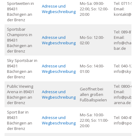
Sportwetten in
Mo-Sa: 09:00-
Tel: 0711-56
Adresse und
89431
22:00, So: 12:00-
Email:
Wegbeschreibung
Bächingen an
20:00
kontakt@ad
der Brenz
Sportsbar
Tel: 089-876
Champions in
Adresse und
Mo-So: 12:00-
Email:
89431
Wegbeschreibung
02:00
info@champ
Bächingen an
bar.de
der Brenz
Sky Sportsbar in
89431
Adresse und
Mo-So: 14:00-
Tel: 040-123
Bächingen an
Wegbeschreibung
01:00
info@skysp
der Brenz
Public Viewing
Tel: 0800-65
Geöffnet bei
Arena in 89431
Adresse und
Email:
allen großen
Bächingen an
Wegbeschreibung
info@public
Fußballspielen
der Brenz
arena.de
Sport Bar in
Mo-Sa: 10:00-
89431
Adresse und
Tel: 040-456
22:00, So: 11:00-
Bächingen an
Wegbeschreibung
info@sport
20:00
der Brenz