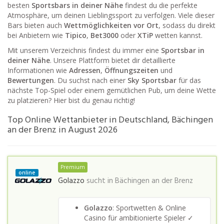
besten
Sportsbars in deiner Nähe
findest du die perfekte
Atmosphäre, um deinen Lieblingssport zu verfolgen. Viele dieser
Bars bieten auch
Wettmöglichkeiten vor Ort
, sodass du direkt
bei Anbietern wie
Tipico
,
Bet3000
oder
XTiP
wetten kannst.
Mit unserem Verzeichnis findest du immer eine
Sportsbar in
deiner Nähe
. Unsere Plattform bietet dir detaillierte
Informationen wie
Adressen
,
Öffnungszeiten
und
Bewertungen
. Du suchst nach einer
Sky Sportsbar
für das
nächste Top-Spiel oder einem gemütlichen Pub, um deine Wette
zu platzieren? Hier bist du genau richtig!
Top Online Wettanbieter in Deutschland, Bächingen
an der Brenz in August 2026
Premium
online
Golazzo
sucht in
Bächingen an der Brenz
Golazzo
: Sportwetten & Online
Casino für ambitionierte Spieler ✓