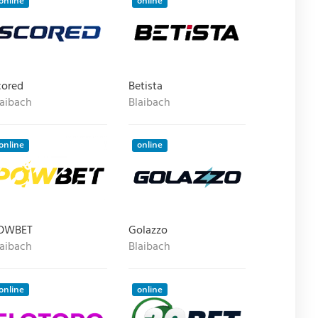
online
online
cored
Betista
laibach
Blaibach
online
online
OWBET
Golazzo
laibach
Blaibach
online
online