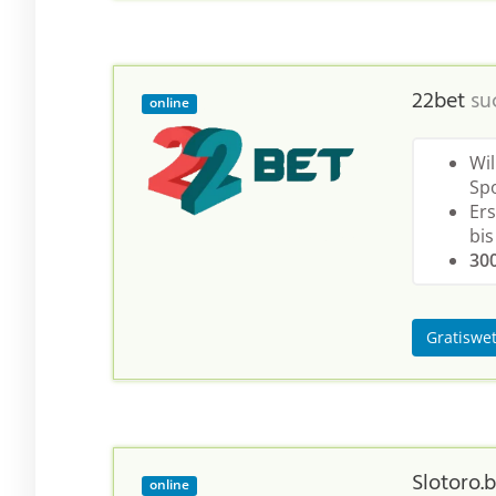
22bet
su
online
Wi
Sp
Ers
bis
30
Gratiswe
Slotoro.
online