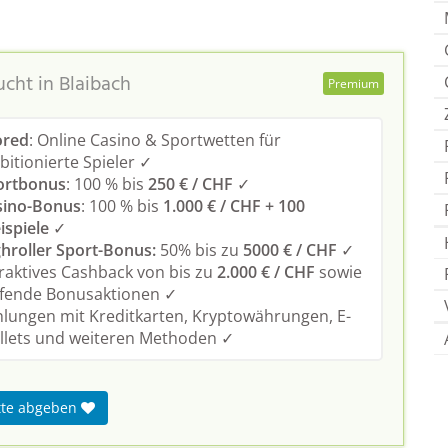
ucht in
Blaibach
Premium
ored
: Online Casino & Sportwetten für
itionierte Spieler ✓
ortbonus
: 100 % bis
250 € / CHF
✓
sino-Bonus
: 100 % bis
1.000 € / CHF + 100
ispiele
✓
hroller Sport-Bonus:
50% bis zu
5000 € / CHF
✓
raktives Cashback von bis zu
2.000 € / CHF
sowie
ufende Bonusaktionen ✓
lungen mit Kreditkarten, Kryptowährungen, E-
llets und weiteren Methoden ✓
tte abgeben