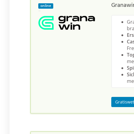
Granawi
online
Gra
br
Er
Ca
Fre
To
me
Spi
Sic
me
Gratiswe