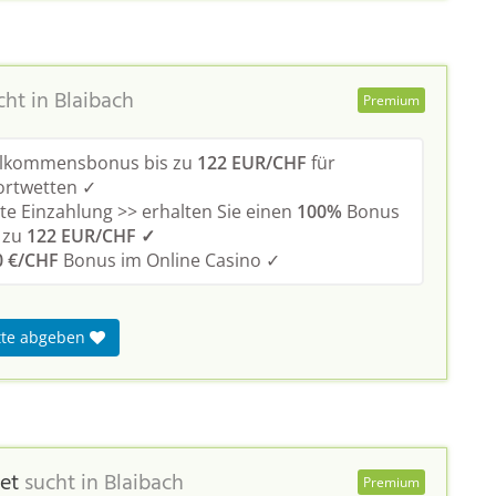
cht in
Blaibach
Premium
llkommensbonus bis zu
122 EUR/CHF
für
ortwetten ✓
te Einzahlung >> erhalten Sie einen
100%
Bonus
 zu
122 EUR/CHF ✓
0 €/CHF
Bonus im Online Casino ✓
tte abgeben
bet
sucht in
Blaibach
Premium