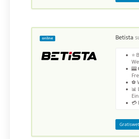
Betista
s
online
⭐ B
We
🎰
Fre
⚽ W
📊 
Ei
💳
Gratiswe