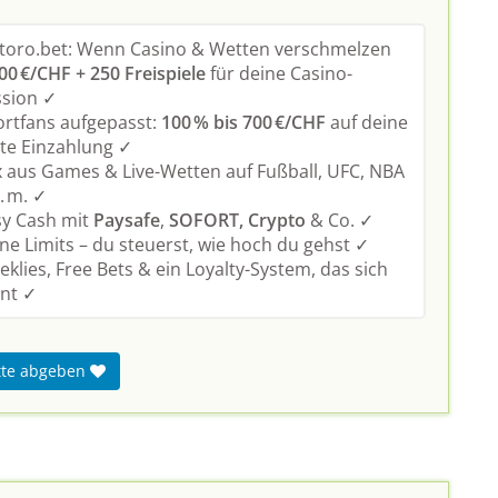
otoro.bet: Wenn Casino & Wetten verschmelzen
00 €/CHF + 250 Freispiele
für deine Casino-
ssion ✓
ortfans aufgepasst:
100 % bis 700 €/CHF
auf deine
te Einzahlung ✓
 aus Games & Live-Wetten auf Fußball, UFC, NBA
v. m. ✓
sy Cash mit
Paysafe
,
SOFORT, Crypto
& Co. ✓
ne Limits – du steuerst, wie hoch du gehst ✓
klies, Free Bets & ein Loyalty-System, das sich
hnt ✓
tte abgeben