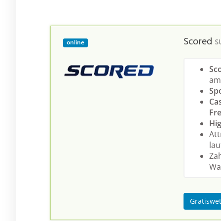
Scored
s
online
Sc
amb
Sp
Ca
Fre
Hig
Att
la
Zah
Wa
Gratiswe