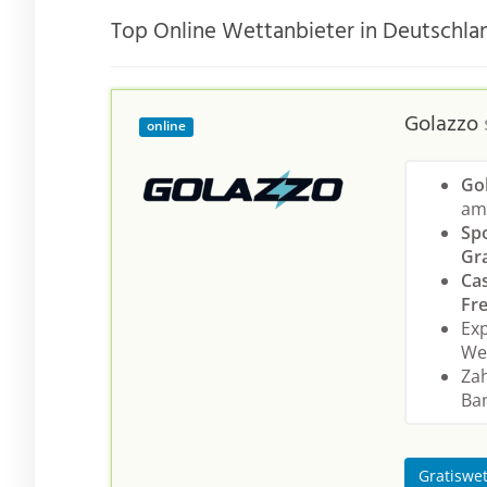
Top Online Wettanbieter in Deutschlan
Golazzo
online
Go
amb
Sp
Gr
Ca
Fre
Exp
We
Za
Ba
Gratiswe