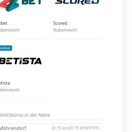
2bet
Scored
ubenreuth
Bubenreuth
online
tista
ubenreuth
Wettbüros in der Nähe
(0 km)
Möhrendorf
(0.75 km)
(0.75 km)