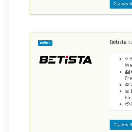
Gratiswe
Betista
s
online
⭐ B
We
🎰
Fre
⚽ W
📊 
Ei
💳
Gratiswe