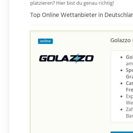
platzieren? Hier bist du genau richtig!
Top Online Wettanbieter in Deutschla
Golazzo
online
Go
amb
Sp
Gr
Ca
Fre
Exp
We
Za
Ba