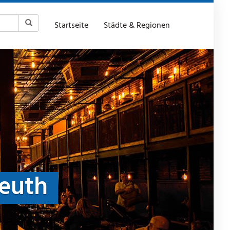
Startseite
Städte & Regionen
euth