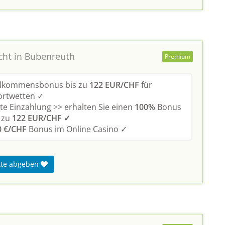
cht in
Bubenreuth
Premium
llkommensbonus bis zu
122 EUR/CHF
für
ortwetten ✓
te Einzahlung >> erhalten Sie einen
100%
Bonus
 zu
122 EUR/CHF ✓
0 €/CHF
Bonus im Online Casino ✓
tte abgeben