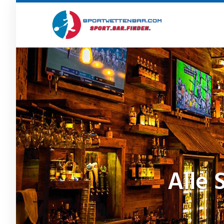
Skip
to
main
content
Alle 