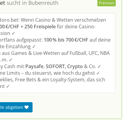
bet
sucht in
Bubenreuth
Premium
otoro.bet: Wenn Casino & Wetten verschmelzen
00 €/CHF + 250 Freispiele
für deine Casino-
ssion ✓
ortfans aufgepasst:
100 % bis 700 €/CHF
auf deine
te Einzahlung ✓
 aus Games & Live-Wetten auf Fußball, UFC, NBA
v. m. ✓
sy Cash mit
Paysafe
,
SOFORT, Crypto
& Co. ✓
ne Limits – du steuerst, wie hoch du gehst ✓
klies, Free Bets & ein Loyalty-System, das sich
hnt ✓
tte abgeben