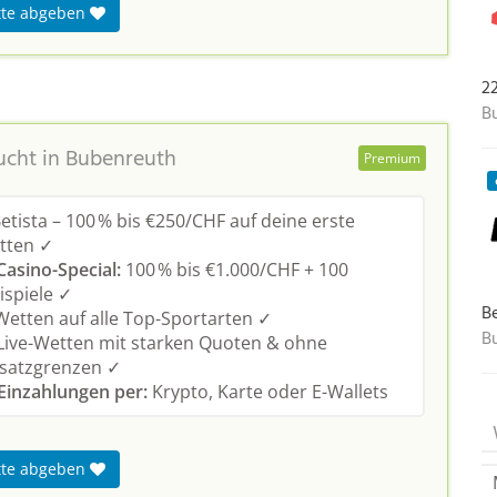
tte abgeben
2
B
ucht in
Bubenreuth
Premium
etista – 100 % bis €250/CHF auf deine erste
tten ✓
Casino-Special:
100 % bis €1.000/CHF + 100
ispiele ✓
Be
etten auf alle Top-Sportarten ✓
B
Live-Wetten mit starken Quoten & ohne
nsatzgrenzen ✓
Einzahlungen per:
Krypto, Karte oder E-Wallets
tte abgeben