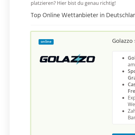
platzieren? Hier bist du genau richtig!
Top Online Wettanbieter in Deutschla
Golazzo
online
Go
amb
Sp
Gr
Ca
Fre
Exp
We
Za
Ba