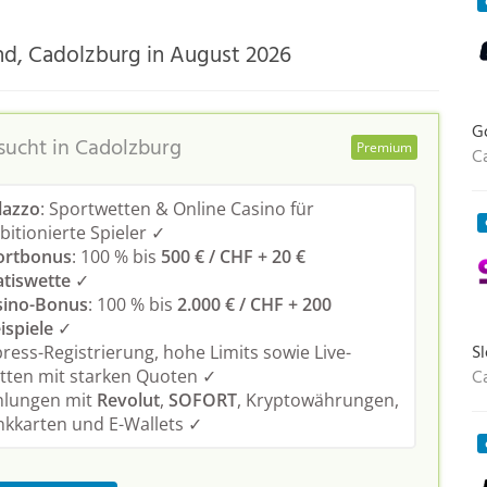
nd, Cadolzburg in August 2026
G
sucht in
Cadolzburg
Premium
C
lazzo
: Sportwetten & Online Casino für
itionierte Spieler ✓
ortbonus
: 100 % bis
500 € / CHF + 20 €
atiswette
✓
sino-Bonus
: 100 % bis
2.000 € / CHF + 200
ispiele
✓
Sl
ress-Registrierung, hohe Limits sowie Live-
tten mit starken Quoten ✓
C
hlungen mit
Revolut
,
SOFORT
, Kryptowährungen,
nkkarten und E-Wallets ✓