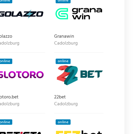
online
online
olazzo
Granawin
adolzburg
Cadolzburg
online
online
otoro.bet
22bet
adolzburg
Cadolzburg
online
online