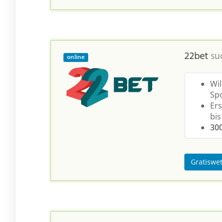
22bet
su
online
Wi
Sp
Ers
bis
30
Gratiswe