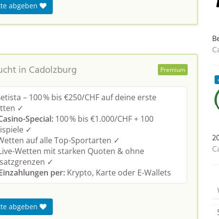
tte abgeben
Be
C
ucht in
Cadolzburg
Premium
etista – 100 % bis €250/CHF auf deine erste
tten ✓
Casino-Special:
100 % bis €1.000/CHF + 100
ispiele ✓
2
etten auf alle Top-Sportarten ✓
C
Live-Wetten mit starken Quoten & ohne
nsatzgrenzen ✓
Einzahlungen per:
Krypto, Karte oder E-Wallets
tte abgeben