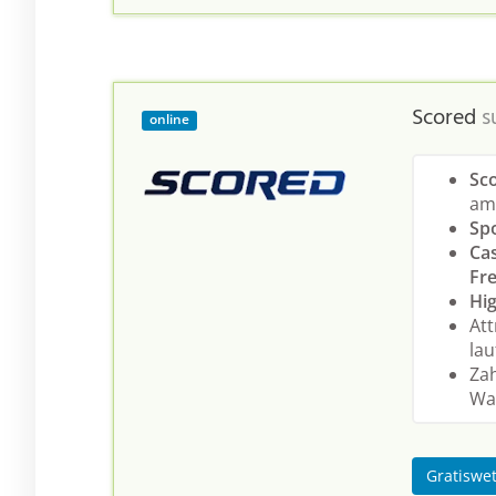
Scored
s
online
Sc
amb
Sp
Ca
Fre
Hig
Att
la
Zah
Wa
Gratiswe