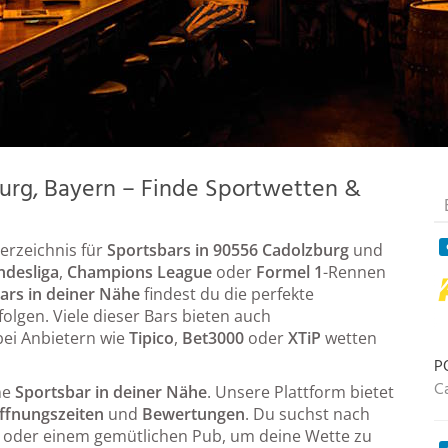
burg, Bayern – Finde Sportwetten &
rzeichnis für
Sportsbars in 90556 Cadolzburg
und
ndesliga
,
Champions League
oder
Formel 1
-Rennen
ars in deiner Nähe
findest du die perfekte
olgen. Viele dieser Bars bieten auch
 bei Anbietern wie
Tipico
,
Bet3000
oder
XTiP
wetten
P
C
ne
Sportsbar in deiner Nähe
. Unsere Plattform bietet
ffnungszeiten
und
Bewertungen
. Du suchst nach
l oder einem gemütlichen Pub, um deine Wette zu