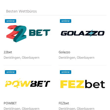
Besten Wettbüros
online
online
22bet
Golazzo
Denklingen, Oberbayern
Denklingen, Oberbayern
online
online
POWBET
FEZbet
Denklingen, Oberbayern
Denklingen, Oberbayern