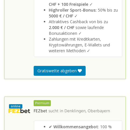
CHF + 100 Freispiele
✓
Highroller Sport-Bonus:
50% bis zu
5000 € / CHF
✓
Attraktives Cashback von bis zu
2.000 € / CHF
sowie laufende
Bonusaktionen ✓
Zahlungen mit Kreditkarten,
Kryptowährungen, E-Wallets und
weiteren Methoden ✓
Gratiswette abgeben
Premium
online
FEZbet
sucht in
Denklingen, Oberbayern
✔
Willkommensangebot
: 100 %