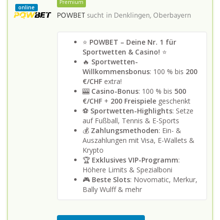
Premium
online
POWBET
sucht in
Denklingen, Oberbayern
⭐
POWBET – Deine Nr. 1 für
Sportwetten & Casino!
⭐
🔥
Sportwetten-
Willkommensbonus
: 100 % bis
200
€/CHF
extra!
🎰
Casino-Bonus
: 100 % bis
500
€/CHF
+
200 Freispiele
geschenkt
⚽
Sportwetten-Highlights
: Setze
auf Fußball, Tennis & E-Sports
💰
Zahlungsmethoden
: Ein- &
Auszahlungen mit Visa, E-Wallets &
Krypto
🏆
Exklusives VIP-Programm
:
Höhere Limits & Spezialboni
🎮
Beste Slots
: Novomatic, Merkur,
Bally Wulff & mehr