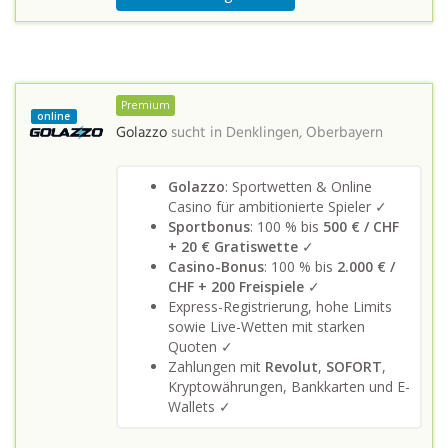
Premium
online
Golazzo
sucht in
Denklingen, Oberbayern
Golazzo
: Sportwetten & Online
Casino für ambitionierte Spieler ✓
Sportbonus
: 100 % bis
500 € / CHF
+ 20 € Gratiswette
✓
Casino-Bonus
: 100 % bis
2.000 € /
CHF + 200 Freispiele
✓
Express-Registrierung, hohe Limits
sowie Live-Wetten mit starken
Quoten ✓
Zahlungen mit
Revolut
,
SOFORT
,
Kryptowährungen, Bankkarten und E-
Wallets ✓