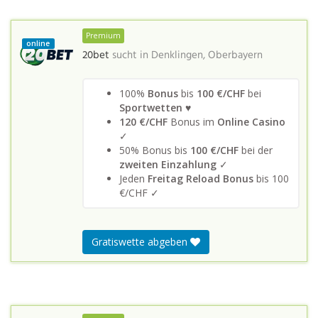
Premium
online
20bet
sucht in
Denklingen, Oberbayern
100%
Bonus
bis
100 €/CHF
bei
Sportwetten
♥
120 €/CHF
Bonus im
Online Casino
✓
50% Bonus bis
100 €/CHF
bei der
zweiten Einzahlung
✓
Jeden
Freitag Reload Bonus
bis 100
€/CHF ✓
Gratiswette abgeben