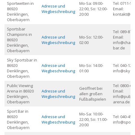
Sportwetten in
Mo-Sa: 09:00-
Tel: 0711-56
Adresse und
86920
22:00, So: 12:00-
Email:
Wegbeschreibung
Denklingen,
20:00
kontakt@ad
Oberbayern
Sportsbar
Tel: 089-876
Champions in
Adresse und
Mo-So: 12:00-
Email:
86920
Wegbeschreibung
02:00
info@champ
Denklingen,
bar.de
Oberbayern
Sky Sportsbar in
86920
Adresse und
Mo-So: 14:00-
Tel: 040-123
Denklingen,
Wegbeschreibung
01:00
info@skysp
Oberbayern
Public Viewing
Tel: 0800-65
Geöffnet bei
Arena in 86920
Adresse und
Email:
allen großen
Denklingen,
Wegbeschreibung
info@public
Fußballspielen
Oberbayern
arena.de
Sport Bar in
Mo-Sa: 10:00-
86920
Adresse und
Tel: 040-456
22:00, So: 11:00-
Denklingen,
Wegbeschreibung
info@sport
20:00
Oberbayern