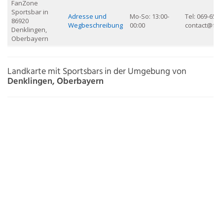
FanZone
Sportsbar in
Adresse und
Mo-So: 13:00-
Tel: 069-654
86920
Wegbeschreibung
00:00
contact@fa
Denklingen,
Oberbayern
Landkarte mit Sportsbars in der Umgebung von
Denklingen, Oberbayern