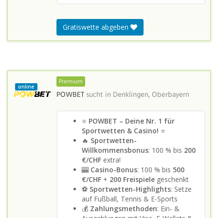
Gratiswette abgeben
Premium
online
POWBET
sucht in
Denklingen, Oberbayern
⭐
POWBET – Deine Nr. 1 für
Sportwetten & Casino!
⭐
🔥
Sportwetten-
Willkommensbonus
: 100 % bis
200
€/CHF
extra!
🎰
Casino-Bonus
: 100 % bis
500
€/CHF
+
200 Freispiele
geschenkt
⚽
Sportwetten-Highlights
: Setze
auf Fußball, Tennis & E-Sports
💰
Zahlungsmethoden
: Ein- &