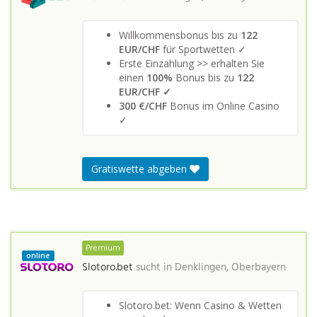
Willkommensbonus bis zu
122
EUR/CHF
für Sportwetten ✓
Erste Einzahlung >> erhalten Sie
einen
100%
Bonus bis zu
122
EUR/CHF ✓
300 €/CHF
Bonus im Online Casino
✓
Gratiswette abgeben
Premium
online
Slotoro.bet
sucht in
Denklingen, Oberbayern
Slotoro.bet: Wenn Casino & Wetten