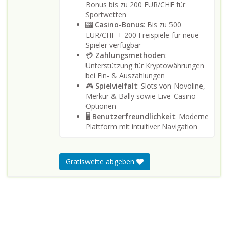
Bonus bis zu 200 EUR/CHF für
Sportwetten
🎰
Casino-Bonus
: Bis zu 500
EUR/CHF + 200 Freispiele für neue
Spieler verfügbar
💳
Zahlungsmethoden
:
Unterstützung für Kryptowährungen
bei Ein- & Auszahlungen
🎮
Spielvielfalt
: Slots von Novoline,
Merkur & Bally sowie Live-Casino-
Optionen
🖥️
Benutzerfreundlichkeit
: Moderne
Plattform mit intuitiver Navigation
Gratiswette abgeben