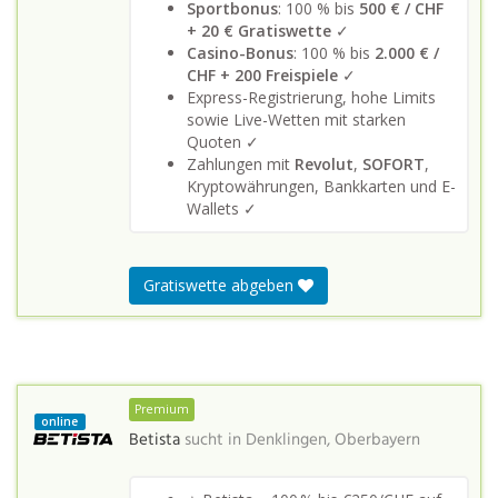
Sportbonus
: 100 % bis
500 € / CHF
+ 20 € Gratiswette
✓
Casino-Bonus
: 100 % bis
2.000 € /
CHF + 200 Freispiele
✓
Express-Registrierung, hohe Limits
sowie Live-Wetten mit starken
Quoten ✓
Zahlungen mit
Revolut
,
SOFORT
,
Kryptowährungen, Bankkarten und E-
Wallets ✓
Gratiswette abgeben
Premium
online
Betista
sucht in
Denklingen, Oberbayern