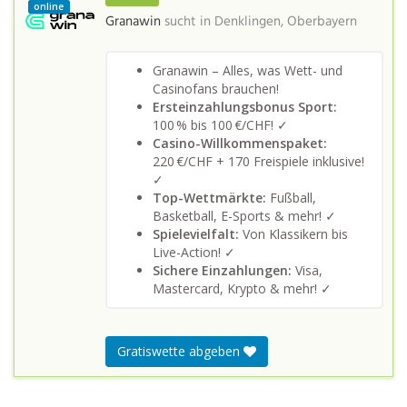
online
Granawin
sucht in
Denklingen, Oberbayern
Granawin – Alles, was Wett- und
Casinofans brauchen!
Ersteinzahlungsbonus Sport:
100 % bis 100 €/CHF! ✓
Casino-Willkommenspaket:
220 €/CHF + 170 Freispiele inklusive!
✓
Top-Wettmärkte:
Fußball,
Basketball, E-Sports & mehr! ✓
Spielevielfalt:
Von Klassikern bis
Live-Action! ✓
Sichere Einzahlungen:
Visa,
Mastercard, Krypto & mehr! ✓
Gratiswette abgeben