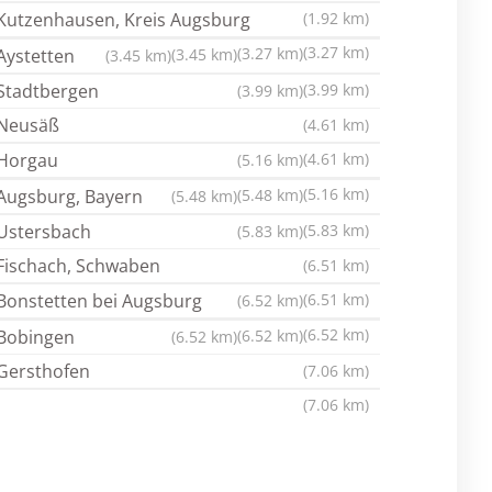
Kutzenhausen, Kreis Augsburg
(1.92 km)
(3.27 km)
(3.27 km)
Aystetten
(3.45 km)
(3.45 km)
Stadtbergen
(3.99 km)
(3.99 km)
Neusäß
(4.61 km)
Horgau
(4.61 km)
(5.16 km)
(5.16 km)
Augsburg, Bayern
(5.48 km)
(5.48 km)
Ustersbach
(5.83 km)
(5.83 km)
Fischach, Schwaben
(6.51 km)
Bonstetten bei Augsburg
(6.51 km)
(6.52 km)
(6.52 km)
Bobingen
(6.52 km)
(6.52 km)
Gersthofen
(7.06 km)
(7.06 km)