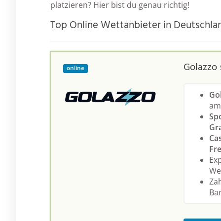
platzieren? Hier bist du genau richtig!
Top Online Wettanbieter in Deutschla
Golazzo
online
Go
amb
Sp
Gr
Ca
Fre
Exp
We
Za
Ba