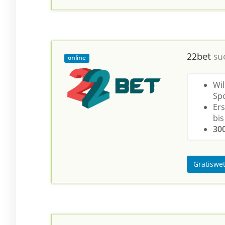
22bet
su
online
Wi
Sp
Ers
bis
30
Gratiswe