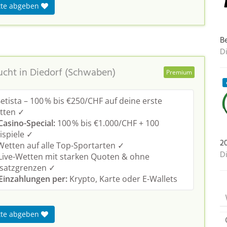
tte abgeben
Be
D
ucht in
Diedorf (Schwaben)
Premium
etista – 100 % bis €250/CHF auf deine erste
tten ✓
Casino-Special:
100 % bis €1.000/CHF + 100
ispiele ✓
2
etten auf alle Top-Sportarten ✓
D
Live-Wetten mit starken Quoten & ohne
nsatzgrenzen ✓
Einzahlungen per:
Krypto, Karte oder E-Wallets
tte abgeben