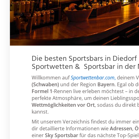
Die besten Sportsbars in Diedorf
Sportwetten & Sportsbar in der
Willkommen auf
Sportwettenbar.com
,
deinem Ve
(Schwaben)
und der Region
Bayern
. Egal ob
Formel 1
-Rennen live erleben möchtest – in 
perfekte Atmosphäre, um deinen Lieblingssport
Wettmöglichkeiten vor Ort
, sodass du direkt
kannst.
Mit unserem Verzeichnis findest du immer ei
dir detaillierte Informationen wie
Adressen
,
Ö
einer
Sky Sportsbar
für das nächste Top-Spie