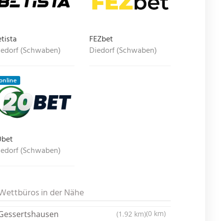
tista
FEZbet
iedorf (Schwaben)
Diedorf (Schwaben)
online
0bet
iedorf (Schwaben)
Wettbüros in der Nähe
Gessertshausen
(0 km)
(1.92 km)