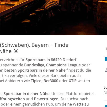
 (Schwaben), Bayern – Finde
 Nähe 🎯
rzeichnis für
Sportsbars in 86420 Diedorf
 du spannende
Bundesliga
,
Champions League
oder
den besten
Sportsbars in deiner Nähe
findest du die
 zu verfolgen. Viele dieser Bars bieten auch
 bei Anbietern wie
Tipico
,
Bet3000
oder
XTiP
wetten
S
D
ne
Sportsbar in deiner Nähe
. Unsere Plattform bietet
ffnungszeiten
und
Bewertungen
. Du suchst nach
l oder einem gemütlichen Pub, um deine Wette zu