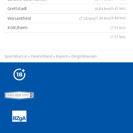
Grettstadt
(6.41 km)
(6.84 km)
Wiesentheid
(6.84 km)
(7.26 km)
(7.26 km)
Kolitzheim
(7.51 km)
(7.51 km)
Sportsbars in
»
Deutschland
»
Bayern
»
Dingolshausen