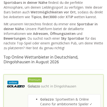
Sportsbars in deiner Nähe
findest du die perfekte
Atmosphäre, um deinen Lieblingssport zu verfolgen. Viele dieser
Bars bieten auch
Wettmöglichkeiten vor Ort
, sodass du direkt
bei Anbietern wie
Tipico
,
Bet3000
oder
XTiP
wetten kannst.
Mit unserem Verzeichnis findest du immer eine
Sportsbar in
deiner Nähe
. Unsere Plattform bietet dir detaillierte
Informationen wie
Adressen
,
Öffnungszeiten
und
Bewertungen
. Du suchst nach einer
Sky Sportsbar
für das
nächste Top-Spiel oder einem gemütlichen Pub, um deine Wette
zu platzieren? Hier bist du genau richtig!
Top Online Wettanbieter in Deutschland,
Dingolshausen in August 2026
Premium
online
Golazzo
sucht in
Dingolshausen
Golazzo
: Sportwetten & Online
Casino für ambitionierte Spieler ✓