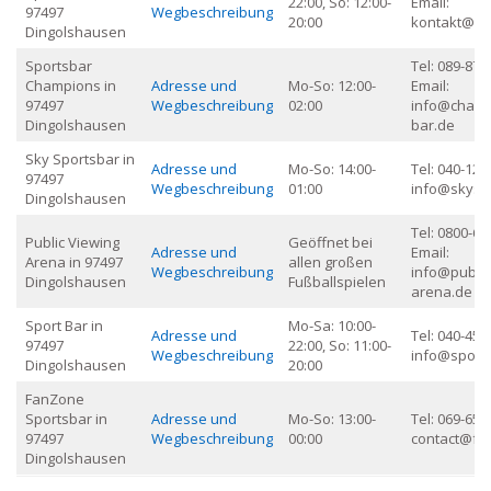
22:00, So: 12:00-
Email:
97497
Wegbeschreibung
20:00
kontakt@ad
Dingolshausen
Sportsbar
Tel: 089-876
Champions in
Adresse und
Mo-So: 12:00-
Email:
97497
Wegbeschreibung
02:00
info@champ
Dingolshausen
bar.de
Sky Sportsbar in
Adresse und
Mo-So: 14:00-
Tel: 040-123
97497
Wegbeschreibung
01:00
info@skysp
Dingolshausen
Tel: 0800-65
Public Viewing
Geöffnet bei
Adresse und
Email:
Arena in 97497
allen großen
Wegbeschreibung
info@public
Dingolshausen
Fußballspielen
arena.de
Sport Bar in
Mo-Sa: 10:00-
Adresse und
Tel: 040-456
97497
22:00, So: 11:00-
Wegbeschreibung
info@sport
Dingolshausen
20:00
FanZone
Sportsbar in
Adresse und
Mo-So: 13:00-
Tel: 069-654
97497
Wegbeschreibung
00:00
contact@fa
Dingolshausen