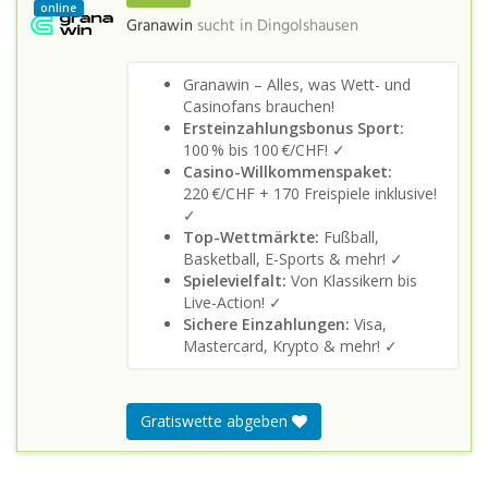
online
Granawin
sucht in
Dingolshausen
Granawin – Alles, was Wett- und
Casinofans brauchen!
Ersteinzahlungsbonus Sport:
100 % bis 100 €/CHF! ✓
Casino-Willkommenspaket:
220 €/CHF + 170 Freispiele inklusive!
✓
Top-Wettmärkte:
Fußball,
Basketball, E-Sports & mehr! ✓
Spielevielfalt:
Von Klassikern bis
Live-Action! ✓
Sichere Einzahlungen:
Visa,
Mastercard, Krypto & mehr! ✓
Gratiswette abgeben