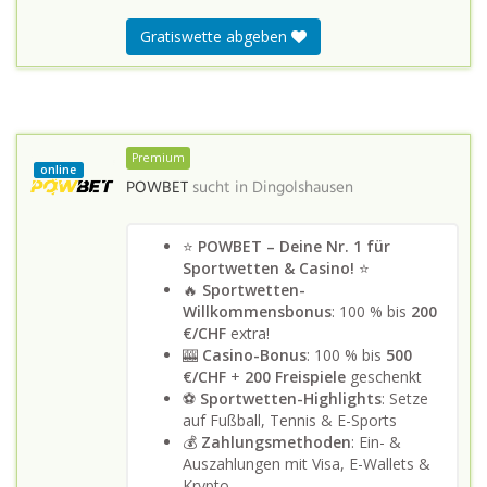
Gratiswette abgeben
Premium
online
POWBET
sucht in
Dingolshausen
⭐
POWBET – Deine Nr. 1 für
Sportwetten & Casino!
⭐
🔥
Sportwetten-
Willkommensbonus
: 100 % bis
200
€/CHF
extra!
🎰
Casino-Bonus
: 100 % bis
500
€/CHF
+
200 Freispiele
geschenkt
⚽
Sportwetten-Highlights
: Setze
auf Fußball, Tennis & E-Sports
💰
Zahlungsmethoden
: Ein- &
Auszahlungen mit Visa, E-Wallets &
Krypto