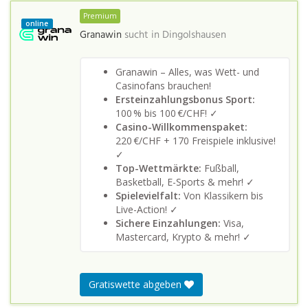
Premium
online
Granawin
sucht in
Dingolshausen
Granawin – Alles, was Wett- und
Casinofans brauchen!
Ersteinzahlungsbonus Sport:
100 % bis 100 €/CHF! ✓
Casino-Willkommenspaket:
220 €/CHF + 170 Freispiele inklusive!
✓
Top-Wettmärkte:
Fußball,
Basketball, E-Sports & mehr! ✓
Spielevielfalt:
Von Klassikern bis
Live-Action! ✓
Sichere Einzahlungen:
Visa,
Mastercard, Krypto & mehr! ✓
Gratiswette abgeben