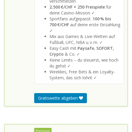
verschmelzen
2.500 €/CHF + 250 Freispiele
für
deine Casino-Mission ✓
Sportfans aufgepasst:
100 % bis
700 €/CHF
auf deine erste Einzahlung
✓
Mix aus Games & Live-Wetten auf
Fußball, UFC, NBA u. v. m. ✓
Easy Cash mit
Paysafe
,
SOFORT,
Crypto
& Co. ✓
Keine Limits – du steuerst, wie hoch
du gehst ✓
Weeklies, Free Bets & ein Loyalty-
System, das sich lohnt ✓
Gratiswette abgeben
Premium