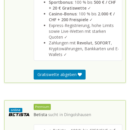
Sportbonus
: 100 % bis
500 € / CHF
+ 20 € Gratiswette
✓
Casino-Bonus
: 100 % bis
2.000 € /
CHF + 200 Freispiele
✓
Express-Registrierung, hohe Limits
sowie Live-Wetten mit starken
Quoten ✓
Zahlungen mit
Revolut
,
SOFORT
,
Kryptowährungen, Bankkarten und E-
Wallets ✓
Gratiswette abgeben
Premium
online
Betista
sucht in
Dingolshausen