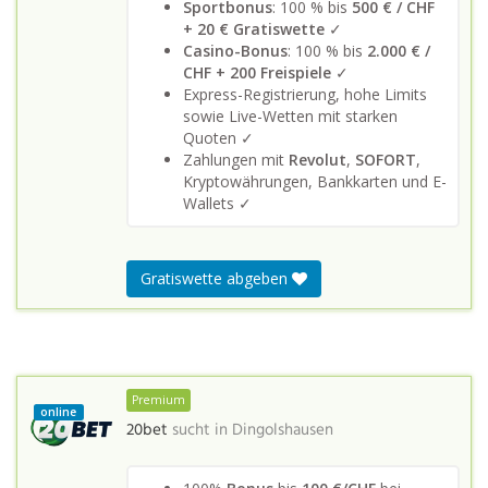
Sportbonus
: 100 % bis
500 € / CHF
+ 20 € Gratiswette
✓
Casino-Bonus
: 100 % bis
2.000 € /
CHF + 200 Freispiele
✓
Express-Registrierung, hohe Limits
sowie Live-Wetten mit starken
Quoten ✓
Zahlungen mit
Revolut
,
SOFORT
,
Kryptowährungen, Bankkarten und E-
Wallets ✓
Gratiswette abgeben
Premium
online
20bet
sucht in
Dingolshausen