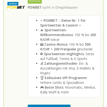
Premium
online
POWBET
sucht in
Dingolshausen
⭐
POWBET – Deine Nr. 1 für
Sportwetten & Casino!
⭐
🔥
Sportwetten-
Willkommensbonus
: 100 % bis
200
€/CHF
extra!
🎰
Casino-Bonus
: 100 % bis
500
€/CHF
+
200 Freispiele
geschenkt
⚽
Sportwetten-Highlights
: Setze
auf Fußball, Tennis & E-Sports
💰
Zahlungsmethoden
: Ein- &
Auszahlungen mit Visa, E-Wallets &
Krypto
🏆
Exklusives VIP-Programm
:
Höhere Limits & Spezialboni
🎮
Beste Slots
: Novomatic, Merkur,
Bally Wulff & mehr