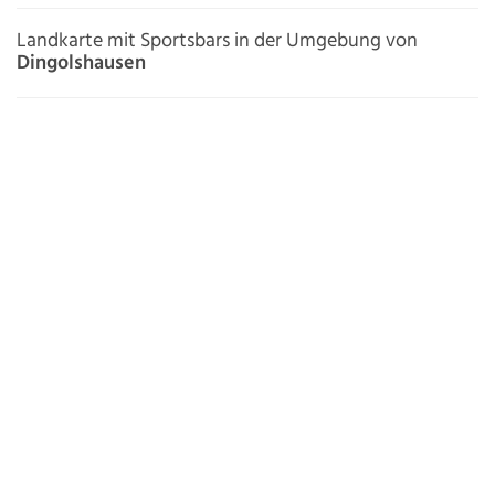
Landkarte mit Sportsbars in der Umgebung von
Dingolshausen