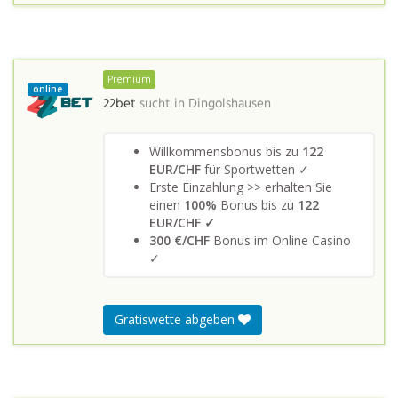
Premium
online
22bet
sucht in
Dingolshausen
Willkommensbonus bis zu
122
EUR/CHF
für Sportwetten ✓
Erste Einzahlung >> erhalten Sie
einen
100%
Bonus bis zu
122
EUR/CHF ✓
300 €/CHF
Bonus im Online Casino
✓
Gratiswette abgeben