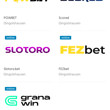
POWBET
Scored
Dingolshausen
Dingolshausen
online
online
Slotoro.bet
FEZbet
Dingolshausen
Dingolshausen
online