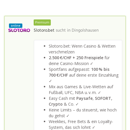
Premium
online
Slotoro.bet
sucht in
Dingolshausen
Slotoro.bet: Wenn Casino & Wetten
verschmelzen
2.500 €/CHF + 250 Freispiele
für
deine Casino-Mission ✓
Sportfans aufgepasst:
100 % bis
700 €/CHF
auf deine erste Einzahlung
✓
Mix aus Games & Live-Wetten auf
Fußball, UFC, NBA u. v. m. ✓
Easy Cash mit
Paysafe
,
SOFORT,
Crypto
& Co. ✓
Keine Limits – du steuerst, wie hoch
du gehst ✓
Weeklies, Free Bets & ein Loyalty-
System, das sich lohnt ✓