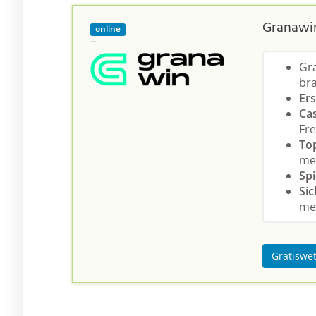
Granawi
online
Gra
br
Er
Ca
Fre
To
me
Spi
Sic
me
Gratiswe