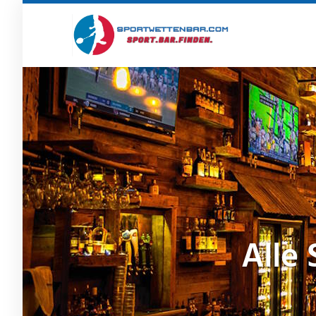
Skip
to
main
content
Alle