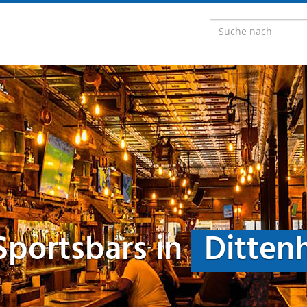
 Sportsbars in
Ditten