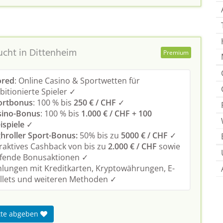
ucht in
Dittenheim
Premium
ored
: Online Casino & Sportwetten für
itionierte Spieler ✓
ortbonus
: 100 % bis
250 € / CHF
✓
sino-Bonus
: 100 % bis
1.000 € / CHF + 100
ispiele
✓
hroller Sport-Bonus:
50% bis zu
5000 € / CHF
✓
raktives Cashback von bis zu
2.000 € / CHF
sowie
ufende Bonusaktionen ✓
lungen mit Kreditkarten, Kryptowährungen, E-
llets und weiteren Methoden ✓
tte abgeben