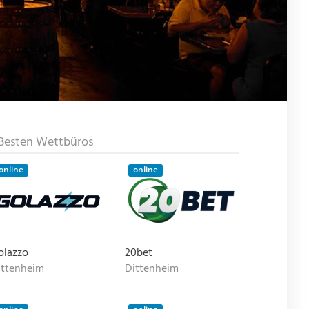
Besten Wettbüros
online
online
olazzo
20bet
ittenheim
Dittenheim