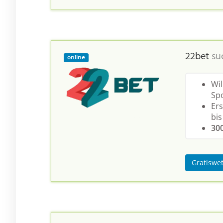
22bet
su
online
Wi
Sp
Ers
bis
30
Gratiswe