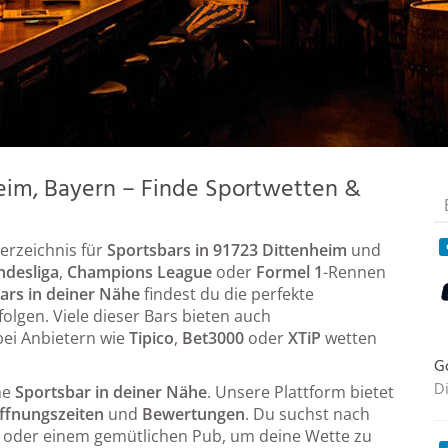
heim, Bayern – Finde Sportwetten &
rzeichnis für
Sportsbars in 91723 Dittenheim
und
ndesliga
,
Champions League
oder
Formel 1
-Rennen
ars in deiner Nähe
findest du die perfekte
olgen. Viele dieser Bars bieten auch
 bei Anbietern wie
Tipico
,
Bet3000
oder
XTiP
wetten
G
D
ne
Sportsbar in deiner Nähe
. Unsere Plattform bietet
ffnungszeiten
und
Bewertungen
. Du suchst nach
l oder einem gemütlichen Pub, um deine Wette zu