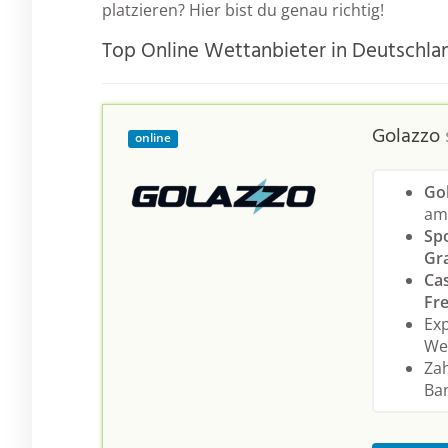
platzieren? Hier bist du genau richtig!
Top Online Wettanbieter in Deutschla
Golazzo
online
Go
amb
Sp
Gr
Ca
Fre
Exp
We
Za
Ba