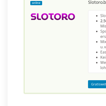
Slotoro.
online
Sl
2.5
Mi
Sp
ers
Mix
u. 
Ea
Kei
Wee
lo
Gratiswe