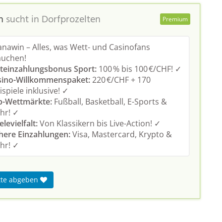
n
sucht in
Dorfprozelten
Premium
nawin – Alles, was Wett- und Casinofans
auchen!
steinzahlungsbonus Sport:
100 % bis 100 €/CHF! ✓
sino-Willkommenspaket:
220 €/CHF + 170
ispiele inklusive! ✓
p-Wettmärkte:
Fußball, Basketball, E-Sports &
hr! ✓
elevielfalt:
Von Klassikern bis Live-Action! ✓
here Einzahlungen:
Visa, Mastercard, Krypto &
hr! ✓
tte abgeben