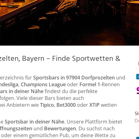
ozelten, Bayern – Finde Sportwetten &
rzeichnis für
Sportsbars in 97904 Dorfprozelten
und
ndesliga
,
Champions League
oder
Formel 1
-Rennen
ars in deiner Nähe
findest du die perfekte
olgen. Viele dieser Bars bieten auch
 bei Anbietern wie
Tipico
,
Bet3000
oder
XTiP
wetten
Sl
D
ne
Sportsbar in deiner Nähe
. Unsere Plattform bietet
ffnungszeiten
und
Bewertungen
. Du suchst nach
l oder einem gemütlichen Pub, um deine Wette zu