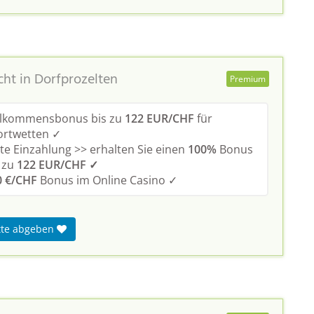
cht in
Dorfprozelten
Premium
llkommensbonus bis zu
122 EUR/CHF
für
ortwetten ✓
te Einzahlung >> erhalten Sie einen
100%
Bonus
 zu
122 EUR/CHF ✓
0 €/CHF
Bonus im Online Casino ✓
tte abgeben