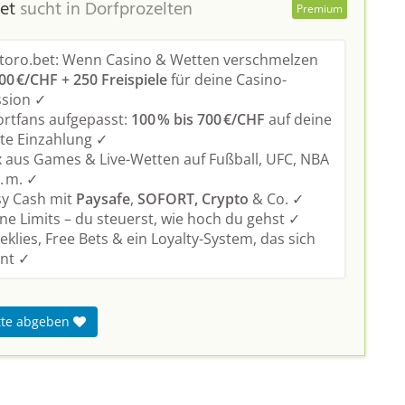
bet
sucht in
Dorfprozelten
Premium
otoro.bet: Wenn Casino & Wetten verschmelzen
00 €/CHF + 250 Freispiele
für deine Casino-
ssion ✓
ortfans aufgepasst:
100 % bis 700 €/CHF
auf deine
te Einzahlung ✓
 aus Games & Live-Wetten auf Fußball, UFC, NBA
v. m. ✓
sy Cash mit
Paysafe
,
SOFORT, Crypto
& Co. ✓
ne Limits – du steuerst, wie hoch du gehst ✓
klies, Free Bets & ein Loyalty-System, das sich
hnt ✓
tte abgeben