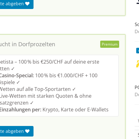
tte abgeben
S
D
ucht in
Dorfprozelten
Premium
etista – 100 % bis €250/CHF auf deine erste
tten ✓
Casino-Special:
100 % bis €1.000/CHF + 100
ispiele ✓
P
etten auf alle Top-Sportarten ✓
D
Live-Wetten mit starken Quoten & ohne
nsatzgrenzen ✓
Einzahlungen per:
Krypto, Karte oder E-Wallets
tte abgeben