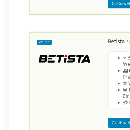
Gratiswe
Betista
s
online
⭐ B
We
🎰
Fre
⚽ W
📊 
Ei
💳
Gratiswe