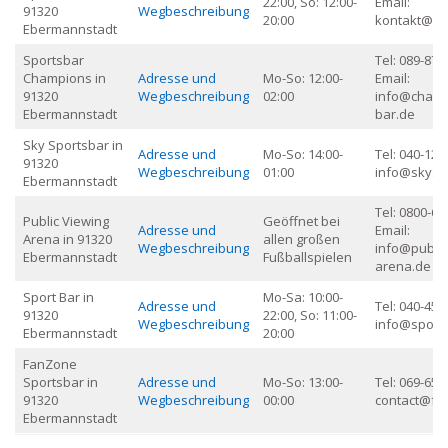
22:00, So: 12:00-
Email:
91320
Wegbeschreibung
20:00
kontakt@ad
Ebermannstadt
Sportsbar
Tel: 089-876
Champions in
Adresse und
Mo-So: 12:00-
Email:
91320
Wegbeschreibung
02:00
info@champ
Ebermannstadt
bar.de
Sky Sportsbar in
Adresse und
Mo-So: 14:00-
Tel: 040-123
91320
Wegbeschreibung
01:00
info@skysp
Ebermannstadt
Tel: 0800-65
Public Viewing
Geöffnet bei
Adresse und
Email:
Arena in 91320
allen großen
Wegbeschreibung
info@public
Ebermannstadt
Fußballspielen
arena.de
Sport Bar in
Mo-Sa: 10:00-
Adresse und
Tel: 040-456
91320
22:00, So: 11:00-
Wegbeschreibung
info@sport
Ebermannstadt
20:00
FanZone
Sportsbar in
Adresse und
Mo-So: 13:00-
Tel: 069-654
91320
Wegbeschreibung
00:00
contact@fa
Ebermannstadt