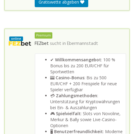
Gratiswette abgeben
Premium
online
FEZbet
sucht in
Ebermannstadt
✔
Willkommensangebot
: 100 %
Bonus bis zu 200 EUR/CHF für
Sportwetten
🎰
Casino-Bonus
: Bis zu 500
EUR/CHF + 200 Freispiele für neue
Spieler verfügbar
💳
Zahlungsmethoden
:
Unterstützung für Kryptowährungen
bei Ein- & Auszahlungen
🎮
Spielvielfalt
: Slots von Novoline,
Merkur & Bally sowie Live-Casino-
Optionen
🖥️
Benutzerfreundlichkeit
: Moderne