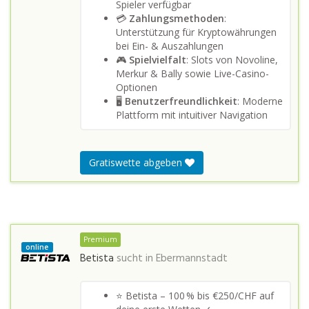
Spieler verfügbar
💳
Zahlungsmethoden
:
Unterstützung für Kryptowährungen
bei Ein- & Auszahlungen
🎮
Spielvielfalt
: Slots von Novoline,
Merkur & Bally sowie Live-Casino-
Optionen
🖥️
Benutzerfreundlichkeit
: Moderne
Plattform mit intuitiver Navigation
Gratiswette abgeben
Premium
online
Betista
sucht in
Ebermannstadt
⭐ Betista – 100 % bis €250/CHF auf