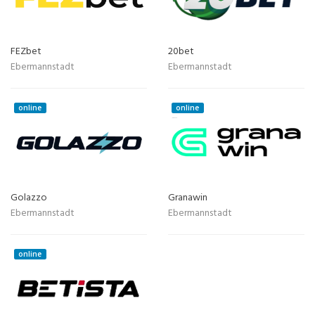
FEZbet
20bet
Ebermannstadt
Ebermannstadt
online
online
Golazzo
Granawin
Ebermannstadt
Ebermannstadt
online