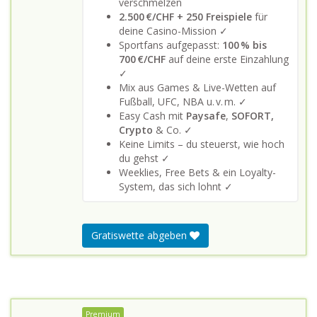
verschmelzen
2.500 €/CHF + 250 Freispiele
für
deine Casino-Mission ✓
Sportfans aufgepasst:
100 % bis
700 €/CHF
auf deine erste Einzahlung
✓
Mix aus Games & Live-Wetten auf
Fußball, UFC, NBA u. v. m. ✓
Easy Cash mit
Paysafe
,
SOFORT,
Crypto
& Co. ✓
Keine Limits – du steuerst, wie hoch
du gehst ✓
Weeklies, Free Bets & ein Loyalty-
System, das sich lohnt ✓
Gratiswette abgeben
Premium