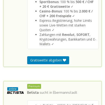
Sportbonus
: 100 % bis
500 € / CHF
+ 20 € Gratiswette
✓
Casino-Bonus
: 100 % bis
2.000 € /
CHF + 200 Freispiele
✓
Express-Registrierung, hohe Limits
sowie Live-Wetten mit starken
Quoten ✓
Zahlungen mit
Revolut
,
SOFORT
,
Kryptowährungen, Bankkarten und E-
Wallets ✓
Gratiswette abgeben
Premium
online
Betista
sucht in
Ebermannstadt