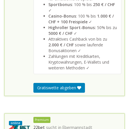
Sportbonus
: 100 % bis
250 € / CHF
✓
Casino-Bonus
: 100 % bis
1.000 € /
CHF + 100 Freispiele
✓
Highroller Sport-Bonus:
50% bis zu
5000 € / CHF
✓
Attraktives Cashback von bis zu
2.000 € / CHF
sowie laufende
Bonusaktionen ✓
Zahlungen mit Kreditkarten,
Kryptowährungen, E-Wallets und
weiteren Methoden ✓
Gratiswette abgeben
Premium
online
22bet
sucht in
Ebermannstadt