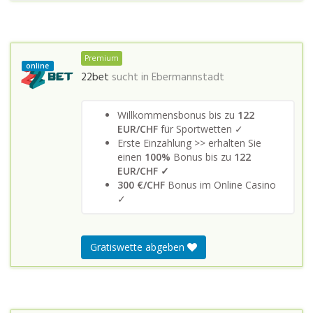
Premium
online
22bet
sucht in
Ebermannstadt
Willkommensbonus bis zu
122
EUR/CHF
für Sportwetten ✓
Erste Einzahlung >> erhalten Sie
einen
100%
Bonus bis zu
122
EUR/CHF ✓
300 €/CHF
Bonus im Online Casino
✓
Gratiswette abgeben