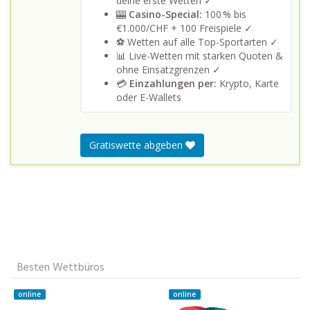
deine erste Wetten ✓
🎰
Casino-Special:
100 % bis
€1.000/CHF + 100 Freispiele ✓
⚽ Wetten auf alle Top-Sportarten ✓
📊 Live-Wetten mit starken Quoten &
ohne Einsatzgrenzen ✓
💳
Einzahlungen per:
Krypto, Karte
oder E-Wallets
Gratiswette abgeben
Besten Wettbüros
online
online