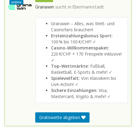
online
Granawin
sucht in
Ebermannstadt
Granawin – Alles, was Wett- und
Casinofans brauchen!
Ersteinzahlungsbonus Sport:
100 % bis 100 €/CHF! ✓
Casino-Willkommenspaket:
220 €/CHF + 170 Freispiele inklusive!
✓
Top-Wettmärkte:
Fußball,
Basketball, E-Sports & mehr! ✓
Spielevielfalt:
Von Klassikern bis
Live-Action! ✓
Sichere Einzahlungen:
Visa,
Mastercard, Krypto & mehr! ✓
Gratiswette abgeben