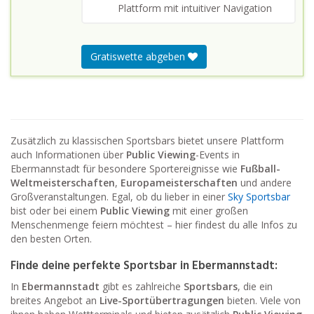
Plattform mit intuitiver Navigation
Gratiswette abgeben
Zusätzlich zu klassischen Sportsbars bietet unsere Plattform
auch Informationen über
Public Viewing
-Events in
Ebermannstadt für besondere Sportereignisse wie
Fußball-
Weltmeisterschaften
,
Europameisterschaften
und andere
Großveranstaltungen. Egal, ob du lieber in einer
Sky Sportsbar
bist oder bei einem
Public Viewing
mit einer großen
Menschenmenge feiern möchtest – hier findest du alle Infos zu
den besten Orten.
Finde deine perfekte Sportsbar in Ebermannstadt:
In
Ebermannstadt
gibt es zahlreiche
Sportsbars
, die ein
breites Angebot an
Live-Sportübertragungen
bieten. Viele von