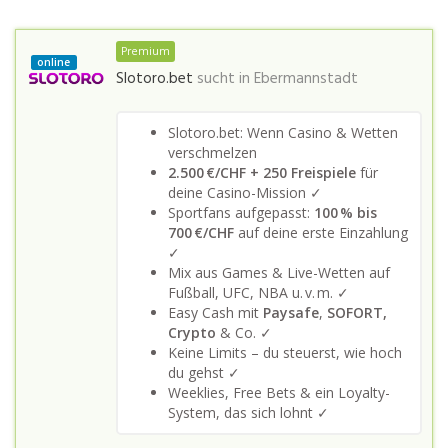
Premium
online
Slotoro.bet
sucht in
Ebermannstadt
Slotoro.bet: Wenn Casino & Wetten
verschmelzen
2.500 €/CHF + 250 Freispiele
für
deine Casino-Mission ✓
Sportfans aufgepasst:
100 % bis
700 €/CHF
auf deine erste Einzahlung
✓
Mix aus Games & Live-Wetten auf
Fußball, UFC, NBA u. v. m. ✓
Easy Cash mit
Paysafe
,
SOFORT,
Crypto
& Co. ✓
Keine Limits – du steuerst, wie hoch
du gehst ✓
Weeklies, Free Bets & ein Loyalty-
System, das sich lohnt ✓