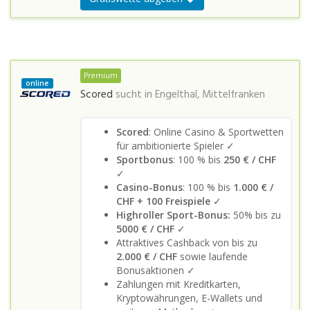
Premium
online
Scored
sucht in
Engelthal, Mittelfranken
Scored
: Online Casino & Sportwetten
für ambitionierte Spieler ✓
Sportbonus
: 100 % bis
250 € / CHF
✓
Casino-Bonus
: 100 % bis
1.000 € /
CHF + 100 Freispiele
✓
Highroller Sport-Bonus:
50% bis zu
5000 € / CHF
✓
Attraktives Cashback von bis zu
2.000 € / CHF
sowie laufende
Bonusaktionen ✓
Zahlungen mit Kreditkarten,
Kryptowährungen, E-Wallets und