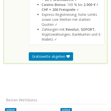
Casino-Bonus
: 100 % bis
2.000 € /
CHF + 200 Freispiele
✓
Express-Registrierung, hohe Limits
sowie Live-Wetten mit starken
Quoten ✓
Zahlungen mit
Revolut
,
SOFORT
,
Kryptowährungen, Bankkarten und E-
Wallets ✓
Gratiswette abgeben
Besten Wettbüros
online
online