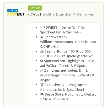
Premium
online
POWBET
sucht in
Engelthal, Mittelfranken
⭐
POWBET – Deine Nr. 1 für
Sportwetten & Casino!
⭐
🔥
Sportwetten-
Willkommensbonus
: 100 % bis
200
€/CHF
extra!
🎰
Casino-Bonus
: 100 % bis
500
€/CHF
+
200 Freispiele
geschenkt
⚽
Sportwetten-Highlights
: Setze
auf Fußball, Tennis & E-Sports
💰
Zahlungsmethoden
: Ein- &
Auszahlungen mit Visa, E-Wallets &
Krypto
🏆
Exklusives VIP-Programm
:
Höhere Limits & Spezialboni
🎮
Beste Slots
: Novomatic, Merkur,
Bally Wulff & mehr