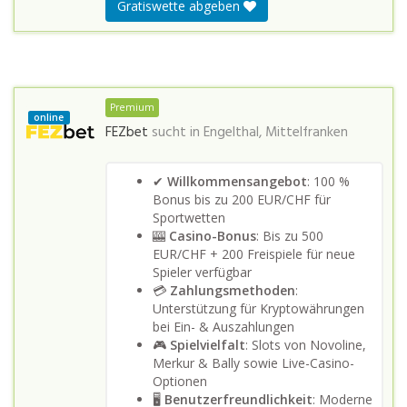
Gratiswette abgeben
Premium
online
FEZbet
sucht in
Engelthal, Mittelfranken
✔
Willkommensangebot
: 100 %
Bonus bis zu 200 EUR/CHF für
Sportwetten
🎰
Casino-Bonus
: Bis zu 500
EUR/CHF + 200 Freispiele für neue
Spieler verfügbar
💳
Zahlungsmethoden
:
Unterstützung für Kryptowährungen
bei Ein- & Auszahlungen
🎮
Spielvielfalt
: Slots von Novoline,
Merkur & Bally sowie Live-Casino-
Optionen
🖥️
Benutzerfreundlichkeit
: Moderne