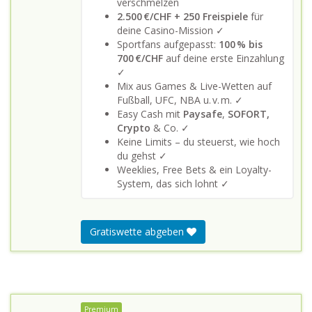
verschmelzen
2.500 €/CHF + 250 Freispiele
für
deine Casino-Mission ✓
Sportfans aufgepasst:
100 % bis
700 €/CHF
auf deine erste Einzahlung
✓
Mix aus Games & Live-Wetten auf
Fußball, UFC, NBA u. v. m. ✓
Easy Cash mit
Paysafe
,
SOFORT,
Crypto
& Co. ✓
Keine Limits – du steuerst, wie hoch
du gehst ✓
Weeklies, Free Bets & ein Loyalty-
System, das sich lohnt ✓
Gratiswette abgeben
Premium