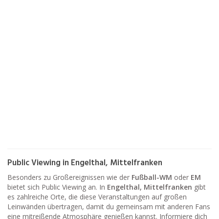
Public Viewing in Engelthal, Mittelfranken
Besonders zu Großereignissen wie der
Fußball-WM
oder
EM
bietet sich Public Viewing an. In
Engelthal, Mittelfranken
gibt
es zahlreiche Orte, die diese Veranstaltungen auf großen
Leinwänden übertragen, damit du gemeinsam mit anderen Fans
eine mitreißende Atmosphäre genießen kannst. Informiere dich