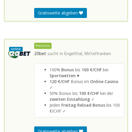
Gratiswette abgeben
Premium
online
20bet
sucht in
Engelthal, Mittelfranken
100%
Bonus
bis
100 €/CHF
bei
Sportwetten
♥
120 €/CHF
Bonus im
Online Casino
✓
50% Bonus bis
100 €/CHF
bei der
zweiten Einzahlung
✓
Jeden
Freitag Reload Bonus
bis 100
€/CHF ✓
Gratiswette abgeben