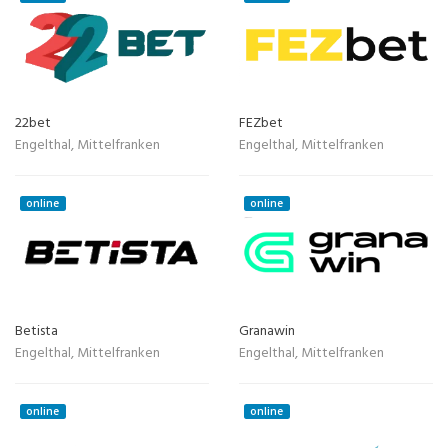
22bet
FEZbet
Engelthal, Mittelfranken
Engelthal, Mittelfranken
online
online
Betista
Granawin
Engelthal, Mittelfranken
Engelthal, Mittelfranken
online
online