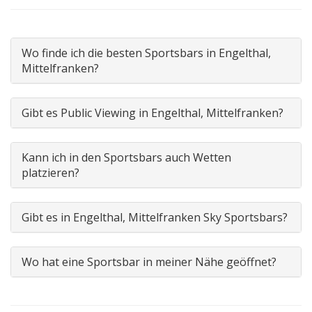
Wo finde ich die besten Sportsbars in Engelthal,
Mittelfranken?
Gibt es Public Viewing in Engelthal, Mittelfranken?
Kann ich in den Sportsbars auch Wetten
platzieren?
Gibt es in Engelthal, Mittelfranken Sky Sportsbars?
Wo hat eine Sportsbar in meiner Nähe geöffnet?