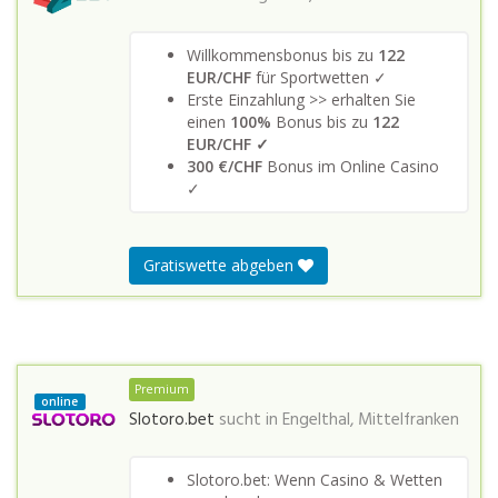
Willkommensbonus bis zu
122
EUR/CHF
für Sportwetten ✓
Erste Einzahlung >> erhalten Sie
einen
100%
Bonus bis zu
122
EUR/CHF ✓
300 €/CHF
Bonus im Online Casino
✓
Gratiswette abgeben
Premium
online
Slotoro.bet
sucht in
Engelthal, Mittelfranken
Slotoro.bet: Wenn Casino & Wetten