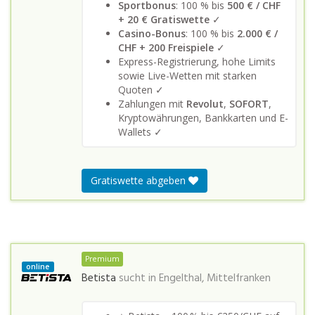
Sportbonus
: 100 % bis
500 € / CHF
+ 20 € Gratiswette
✓
Casino-Bonus
: 100 % bis
2.000 € /
CHF + 200 Freispiele
✓
Express-Registrierung, hohe Limits
sowie Live-Wetten mit starken
Quoten ✓
Zahlungen mit
Revolut
,
SOFORT
,
Kryptowährungen, Bankkarten und E-
Wallets ✓
Gratiswette abgeben
Premium
online
Betista
sucht in
Engelthal, Mittelfranken