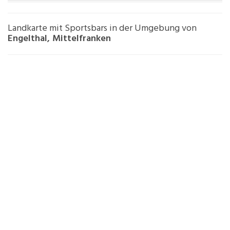
Landkarte mit Sportsbars in der Umgebung von
Engelthal, Mittelfranken