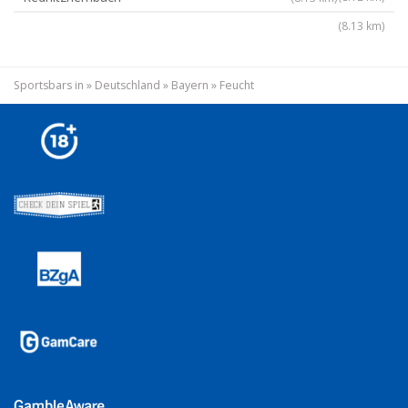
(8.13 km)
Sportsbars in
»
Deutschland
»
Bayern
»
Feucht