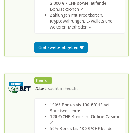
2.000 € / CHF
sowie laufende
Bonusaktionen ✓
Zahlungen mit Kreditkarten,
Kryptowährungen, E-Wallets und
weiteren Methoden ✓
Gratiswette abgeben
Premium
online
20bet
sucht in
Feucht
100%
Bonus
bis
100 €/CHF
bei
Sportwetten
♥
120 €/CHF
Bonus im
Online Casino
✓
50% Bonus bis
100 €/CHF
bei der