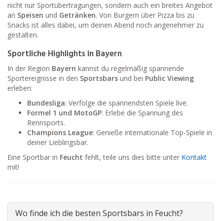
nicht nur Sportübertragungen, sondern auch ein breites Angebot
an
Speisen
und
Getränken
. Von Burgern über Pizza bis zu
Snacks ist alles dabei, um deinen Abend noch angenehmer zu
gestalten.
Sportliche Highlights in Bayern
In der Region
Bayern
kannst du regelmäßig spannende
Sportereignisse in den
Sportsbars
und bei
Public Viewing
erleben:
Bundesliga
: Verfolge die spannendsten Spiele live.
Formel 1 und MotoGP
: Erlebe die Spannung des
Rennsports.
Champions League
: Genieße internationale Top-Spiele in
deiner Lieblingsbar.
Eine Sportbar in
Feucht
fehlt, teile uns dies bitte unter
Kontakt
mit!
Wo finde ich die besten Sportsbars in Feucht?