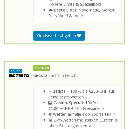
Höhere Limits & Spezialboni
🎮
Beste Slots
: Novomatic, Merkur,
Bally Wulff & mehr
Gratiswette abgeben
Premium
online
Betista
sucht in
Feucht
⭐ Betista – 100 % bis €250/CHF auf
deine erste Wetten ✓
🎰
Casino-Special:
100 % bis
€1.000/CHF + 100 Freispiele ✓
⚽ Wetten auf alle Top-Sportarten ✓
📊 Live-Wetten mit starken Quoten &
ohne Einsatzgrenzen ✓