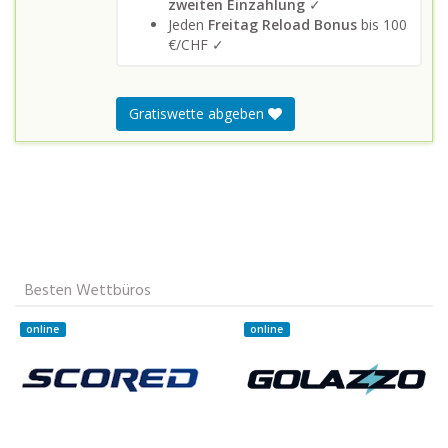
zweiten Einzahlung
✓
Jeden
Freitag Reload Bonus
bis 100
€/CHF ✓
Gratiswette abgeben
Besten Wettbüros
online
online