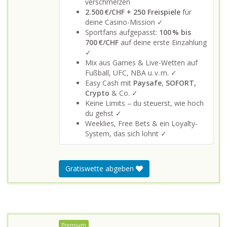
verschmelzen
2.500 €/CHF + 250 Freispiele
für
deine Casino-Mission ✓
Sportfans aufgepasst:
100 % bis
700 €/CHF
auf deine erste Einzahlung
✓
Mix aus Games & Live-Wetten auf
Fußball, UFC, NBA u. v. m. ✓
Easy Cash mit
Paysafe
,
SOFORT,
Crypto
& Co. ✓
Keine Limits – du steuerst, wie hoch
du gehst ✓
Weeklies, Free Bets & ein Loyalty-
System, das sich lohnt ✓
Gratiswette abgeben
Premium