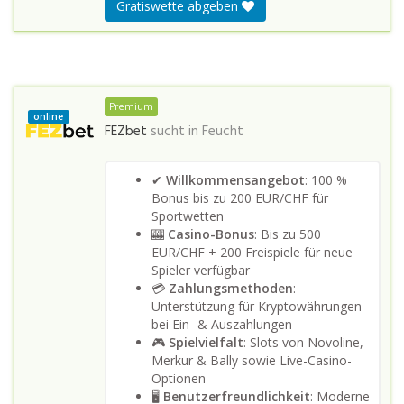
Gratiswette abgeben
Premium
online
FEZbet
sucht in
Feucht
✔
Willkommensangebot
: 100 %
Bonus bis zu 200 EUR/CHF für
Sportwetten
🎰
Casino-Bonus
: Bis zu 500
EUR/CHF + 200 Freispiele für neue
Spieler verfügbar
💳
Zahlungsmethoden
:
Unterstützung für Kryptowährungen
bei Ein- & Auszahlungen
🎮
Spielvielfalt
: Slots von Novoline,
Merkur & Bally sowie Live-Casino-
Optionen
🖥️
Benutzerfreundlichkeit
: Moderne