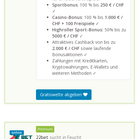
Sportbonus
: 100 % bis
250 € / CHF
✓
Casino-Bonus
: 100 % bis
1.000 € /
CHF + 100 Freispiele
✓
Highroller Sport-Bonus:
50% bis zu
5000 € / CHF
✓
Attraktives Cashback von bis zu
2.000 € / CHF
sowie laufende
Bonusaktionen ✓
Zahlungen mit Kreditkarten,
Kryptowährungen, E-Wallets und
weiteren Methoden ✓
Gratiswette abgeben
Premium
online
22bet
sucht in
Feucht