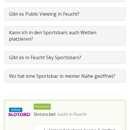
Gibt es Public Viewing in Feucht?
Kann ich in den Sportsbars auch Wetten
platzieren?
Gibt es in Feucht Sky Sportsbars?
Wo hat eine Sportsbar in meiner Nähe geöffnet?
Premium
online
Slotoro.bet
sucht in
Feucht