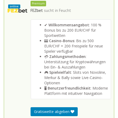
Premium
online
FEZbet
sucht in
Feucht
✔
Willkommensangebot
: 100 %
Bonus bis zu 200 EUR/CHF für
Sportwetten
🎰
Casino-Bonus
: Bis zu 500
EUR/CHF + 200 Freispiele für neue
Spieler verfügbar
💳
Zahlungsmethoden
:
Unterstützung für Kryptowährungen
bei Ein- & Auszahlungen
🎮
Spielvielfalt
: Slots von Novoline,
Merkur & Bally sowie Live-Casino-
Optionen
🖥️
Benutzerfreundlichkeit
: Moderne
Plattform mit intuitiver Navigation
Gratiswette abgeben