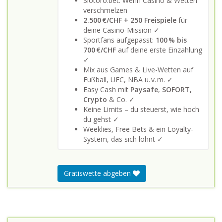
Slotoro.bet: Wenn Casino & Wetten
verschmelzen
2.500 €/CHF + 250 Freispiele
für
deine Casino-Mission ✓
Sportfans aufgepasst:
100 % bis
700 €/CHF
auf deine erste Einzahlung
✓
Mix aus Games & Live-Wetten auf
Fußball, UFC, NBA u. v. m. ✓
Easy Cash mit
Paysafe
,
SOFORT,
Crypto
& Co. ✓
Keine Limits – du steuerst, wie hoch
du gehst ✓
Weeklies, Free Bets & ein Loyalty-
System, das sich lohnt ✓
Gratiswette abgeben