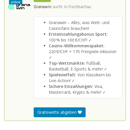
online
Granawin
sucht in
Fischbachau
Granawin – Alles, was Wett- und
Casinofans brauchen!
Ersteinzahlungsbonus Sport:
100 % bis 100 €/CHF! ✓
Casino-Willkommenspaket:
220 €/CHF + 170 Freispiele inklusive!
✓
Top-Wettmärkte:
Fußball,
Basketball, E-Sports & mehr! ✓
Spielevielfalt:
Von Klassikern bis
Live-Action! ✓
Sichere Einzahlungen:
Visa,
Mastercard, Krypto & mehr! ✓
Gratiswette abgeben