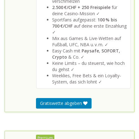
verschmelzen
2.500 €/CHF + 250 Freispiele
für
deine Casino-Mission ✓
Sportfans aufgepasst:
100 % bis
700 €/CHF
auf deine erste Einzahlung
✓
Mix aus Games & Live-Wetten auf
Fußball, UFC, NBA u. v. m. ✓
Easy Cash mit
Paysafe
,
SOFORT,
Crypto
& Co. ✓
Keine Limits – du steuerst, wie hoch
du gehst ✓
Weeklies, Free Bets & ein Loyalty-
System, das sich lohnt ✓
Gratiswette abgeben
Premium