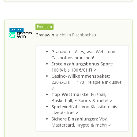
Premium
online
Granawin
sucht in
Fischbachau
Granawin – Alles, was Wett- und
Casinofans brauchen!
Ersteinzahlungsbonus Sport:
100 % bis 100 €/CHF! ✓
Casino-Willkommenspaket:
220 €/CHF + 170 Freispiele inklusive!
✓
Top-Wettmärkte:
Fußball,
Basketball, E-Sports & mehr! ✓
Spielevielfalt:
Von Klassikern bis
Live-Action! ✓
Sichere Einzahlungen:
Visa,
Mastercard, Krypto & mehr! ✓