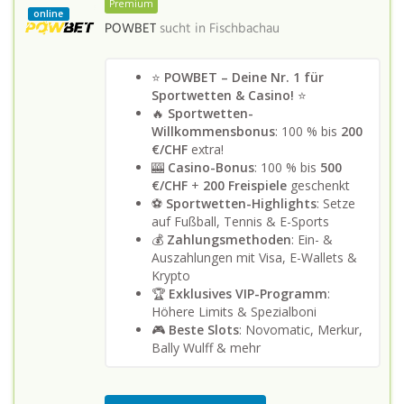
Premium
online
POWBET
sucht in
Fischbachau
⭐
POWBET – Deine Nr. 1 für
Sportwetten & Casino!
⭐
🔥
Sportwetten-
Willkommensbonus
: 100 % bis
200
€/CHF
extra!
🎰
Casino-Bonus
: 100 % bis
500
€/CHF
+
200 Freispiele
geschenkt
⚽
Sportwetten-Highlights
: Setze
auf Fußball, Tennis & E-Sports
💰
Zahlungsmethoden
: Ein- &
Auszahlungen mit Visa, E-Wallets &
Krypto
🏆
Exklusives VIP-Programm
:
Höhere Limits & Spezialboni
🎮
Beste Slots
: Novomatic, Merkur,
Bally Wulff & mehr