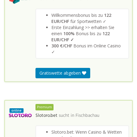
Willkommensbonus bis zu
122
EUR/CHF
für Sportwetten ✓
Erste Einzahlung >> erhalten Sie
einen
100%
Bonus bis zu
122
EUR/CHF ✓
300 €/CHF
Bonus im Online Casino
✓
Gratiswette abgeben
Premium
online
Slotoro.bet
sucht in
Fischbachau
Slotoro.bet: Wenn Casino & Wetten