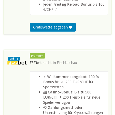
Jeden
Freitag Reload Bonus
bis 100
€/CHF ✓
Gratiswette abgeben
Premium
online
FEZbet
sucht in
Fischbachau
✔
Willkommensangebot
: 100 %
Bonus bis zu 200 EUR/CHF für
Sportwetten
🎰
Casino-Bonus
: Bis zu 500
EUR/CHF + 200 Freispiele für neue
Spieler verfügbar
💳
Zahlungsmethoden
:
Unterstützung für Kryptowährungen