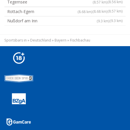
Tegernsee
(8.56 km)
(8.57 km)
Rottach-Egern
(8.57 km)
(8.68 km)
(8.68 km)
Nußdorf am Inn
(9.3 km)
(9.3 km)
Sportsbars in
»
Deutschland
»
Bayern
»
Fischbachau