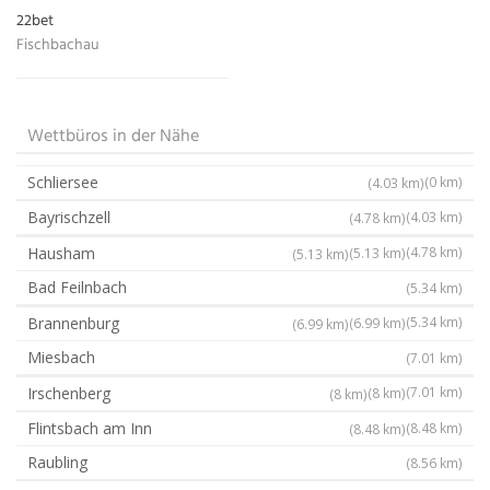
22bet
Fischbachau
Wettbüros in der Nähe
Schliersee
(0 km)
(4.03 km)
Bayrischzell
(4.03 km)
(4.78 km)
Hausham
(4.78 km)
(5.13 km)
(5.13 km)
Bad Feilnbach
(5.34 km)
Brannenburg
(5.34 km)
(6.99 km)
(6.99 km)
Miesbach
(7.01 km)
Irschenberg
(7.01 km)
(8 km)
(8 km)
Flintsbach am Inn
(8.48 km)
(8.48 km)
Raubling
(8.56 km)