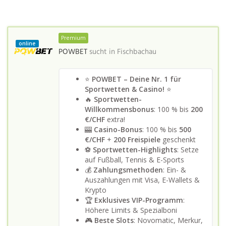
Premium
online
POWBET
sucht in
Fischbachau
⭐
POWBET – Deine Nr. 1 für
Sportwetten & Casino!
⭐
🔥
Sportwetten-
Willkommensbonus
: 100 % bis
200
€/CHF
extra!
🎰
Casino-Bonus
: 100 % bis
500
€/CHF
+
200 Freispiele
geschenkt
⚽
Sportwetten-Highlights
: Setze
auf Fußball, Tennis & E-Sports
💰
Zahlungsmethoden
: Ein- &
Auszahlungen mit Visa, E-Wallets &
Krypto
🏆
Exklusives VIP-Programm
:
Höhere Limits & Spezialboni
🎮
Beste Slots
: Novomatic, Merkur,