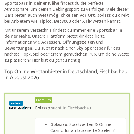
Sportsbars in deiner Nähe
findest du die perfekte
Atmosphäre, um deinen Lieblingssport zu verfolgen. Viele dieser
Bars bieten auch
Wettmöglichkeiten vor Ort
, sodass du direkt
bei Anbietern wie
Tipico
,
Bet3000
oder
XTiP
wetten kannst.
Mit unserem Verzeichnis findest du immer eine
Sportsbar in
deiner Nähe
. Unsere Plattform bietet dir detaillierte
Informationen wie
Adressen
,
Öffnungszeiten
und
Bewertungen
. Du suchst nach einer
Sky Sportsbar
für das
nächste Top-Spiel oder einem gemütlichen Pub, um deine Wette
zu platzieren? Hier bist du genau richtig!
Top Online Wettanbieter in Deutschland, Fischbachau
in August 2026
Premium
online
Golazzo
sucht in
Fischbachau
Golazzo
: Sportwetten & Online
Casino für ambitionierte Spieler ✓