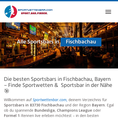
Skip
to
Toggl
main
navig
content
Alle Sportsbars in
Fischbachau
Die besten Sportsbars in Fischbachau, Bayern
– Finde Sportwetten & Sportsbar in der Nähe
🎯
Willkommen auf
Sportwettenbar.com
,
deinem Verzeichnis für
Sportsbars in 83730 Fischbachau
und der Region
Bayern
. Egal
ob du spannende
Bundesliga
,
Champions League
oder
Formel 1
-Rennen live erleben möchtest – in den besten