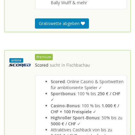
Bally Wulff & mehr
Gratiswette abgeben
Premium
online
Scored
sucht in
Fischbachau
Scored
: Online Casino & Sportwetten
für ambitionierte Spieler ✓
Sportbonus
: 100 % bis
250 € / CHF
✓
Casino-Bonus
: 100 % bis
1.000 € /
CHF + 100 Freispiele
✓
Highroller Sport-Bonus:
50% bis zu
5000 € / CHF
✓
Attraktives Cashback von bis zu