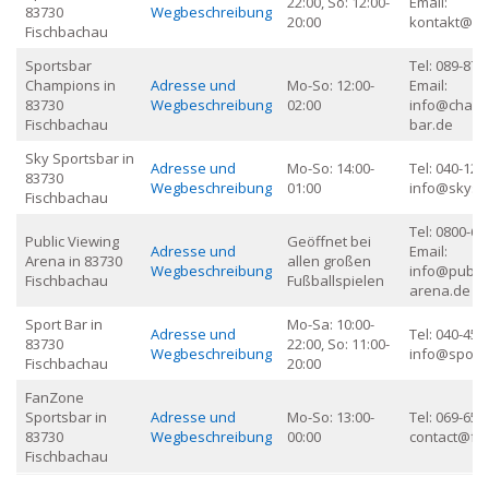
22:00, So: 12:00-
Email:
83730
Wegbeschreibung
20:00
kontakt@ad
Fischbachau
Sportsbar
Tel: 089-876
Champions in
Adresse und
Mo-So: 12:00-
Email:
83730
Wegbeschreibung
02:00
info@champ
Fischbachau
bar.de
Sky Sportsbar in
Adresse und
Mo-So: 14:00-
Tel: 040-123
83730
Wegbeschreibung
01:00
info@skysp
Fischbachau
Tel: 0800-65
Public Viewing
Geöffnet bei
Adresse und
Email:
Arena in 83730
allen großen
Wegbeschreibung
info@public
Fischbachau
Fußballspielen
arena.de
Sport Bar in
Mo-Sa: 10:00-
Adresse und
Tel: 040-456
83730
22:00, So: 11:00-
Wegbeschreibung
info@sport
Fischbachau
20:00
FanZone
Sportsbar in
Adresse und
Mo-So: 13:00-
Tel: 069-654
83730
Wegbeschreibung
00:00
contact@fa
Fischbachau