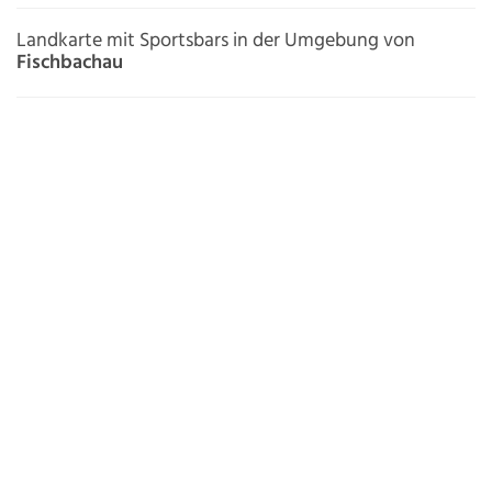
Landkarte mit Sportsbars in der Umgebung von
Fischbachau