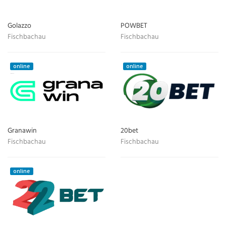
Golazzo
POWBET
Fischbachau
Fischbachau
online
online
Granawin
20bet
Fischbachau
Fischbachau
online