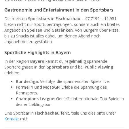
Gastronomie und Entertainment in den Sportsbars
Die meisten
Sportsbars
in
Fischbachau
– 47.7199 – 11.951
bieten nicht nur Sportübertragungen, sondern auch ein breites
Angebot an
Speisen
und
Getränken
. Von Burgern über Pizza
bis zu Snacks ist alles dabei, um deinen Abend noch
angenehmer zu gestalten.
Sportliche Highlights in Bayern
In der Region
Bayern
kannst du regelmäßig spannende
Sportereignisse in den
Sportsbars
und bei
Public Viewing
erleben:
Bundesliga
: Verfolge die spannendsten Spiele live.
Formel 1 und MotoGP
: Erlebe die Spannung des
Rennsports.
Champions League
: Genieße internationale Top-Spiele in
deiner Lieblingsbar.
Eine Sportbar in
Fischbachau
fehlt, teile uns dies bitte unter
Kontakt
mit!