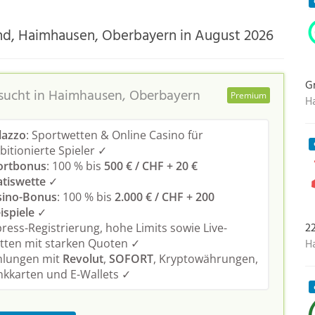
nd, Haimhausen, Oberbayern in August 2026
G
sucht in
Haimhausen, Oberbayern
Premium
H
lazzo
: Sportwetten & Online Casino für
itionierte Spieler ✓
ortbonus
: 100 % bis
500 € / CHF + 20 €
atiswette
✓
sino-Bonus
: 100 % bis
2.000 € / CHF + 200
ispiele
✓
2
ress-Registrierung, hohe Limits sowie Live-
tten mit starken Quoten ✓
H
hlungen mit
Revolut
,
SOFORT
, Kryptowährungen,
nkkarten und E-Wallets ✓