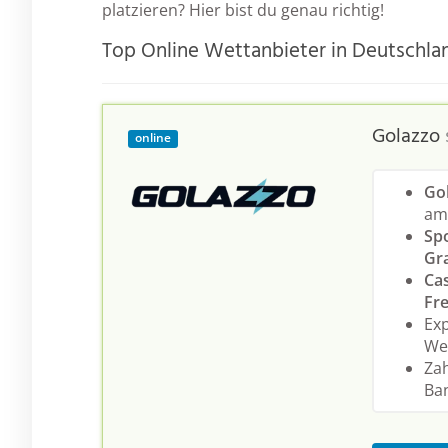
platzieren? Hier bist du genau richtig!
Top Online Wettanbieter in Deutschla
Golazzo
online
Go
amb
Sp
Gr
Ca
Fre
Exp
We
Za
Ba