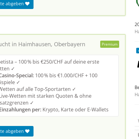
tte abgeben
2
H
ucht in
Haimhausen, Oberbayern
Premium
etista – 100 % bis €250/CHF auf deine erste
tten ✓
Casino-Special:
100 % bis €1.000/CHF + 100
ispiele ✓
Be
etten auf alle Top-Sportarten ✓
H
Live-Wetten mit starken Quoten & ohne
nsatzgrenzen ✓
Einzahlungen per:
Krypto, Karte oder E-Wallets
tte abgeben