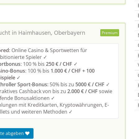
ucht in
Haimhausen, Oberbayern
Premium
ored
: Online Casino & Sportwetten für
itionierte Spieler ✓
ortbonus
: 100 % bis
250 € / CHF
✓
sino-Bonus
: 100 % bis
1.000 € / CHF + 100
ispiele
✓
hroller Sport-Bonus:
50% bis zu
5000 € / CHF
✓
raktives Cashback von bis zu
2.000 € / CHF
sowie
ufende Bonusaktionen ✓
lungen mit Kreditkarten, Kryptowährungen, E-
llets und weiteren Methoden ✓
tte abgeben