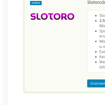
Slotoro.
online
Sl
2.5
Mi
Sp
ers
Mix
u. 
Ea
Kei
Wee
lo
Gratiswe