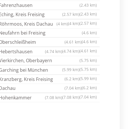
Fahrenzhausen
(2.43 km)
Eching, Kreis Freising
(2.43 km)
(2.57 km)
(2.57 km)
Röhrmoos, Kreis Dachau
(4 km)
(4 km)
Neufahrn bei Freising
(4.6 km)
Oberschleißheim
(4.6 km)
(4.61 km)
(4.61 km)
Hebertshausen
(4.74 km)
(4.74 km)
Vierkirchen, Oberbayern
(5.75 km)
(5.75 km)
Garching bei München
(5.99 km)
(5.99 km)
Kranzberg, Kreis Freising
(6.2 km)
Dachau
(6.2 km)
(7.04 km)
(7.04 km)
Hohenkammer
(7.08 km)
(7.08 km)