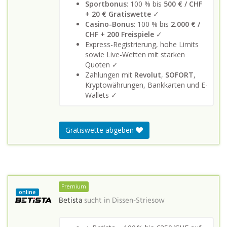
Sportbonus
: 100 % bis
500 € / CHF
+ 20 € Gratiswette
✓
Casino-Bonus
: 100 % bis
2.000 € /
CHF + 200 Freispiele
✓
Express-Registrierung, hohe Limits
sowie Live-Wetten mit starken
Quoten ✓
Zahlungen mit
Revolut
,
SOFORT
,
Kryptowährungen, Bankkarten und E-
Wallets ✓
Gratiswette abgeben
Premium
online
Betista
sucht in
Dissen-Striesow