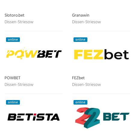
Slotoro.bet
Granawin
Dissen-Striesow
Dissen-Striesow
online
online
POWBET
FEZbet
Dissen-Striesow
Dissen-Striesow
online
online