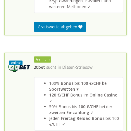
Kryptowährungen, E-Wallets und
weiteren Methoden ✓
Gratiswette abgeben
Premium
online
20bet
sucht in
Dissen-Striesow
100%
Bonus
bis
100 €/CHF
bei
Sportwetten
♥
120 €/CHF
Bonus im
Online Casino
✓
50% Bonus bis
100 €/CHF
bei der
zweiten Einzahlung
✓
Jeden
Freitag Reload Bonus
bis 100
€/CHF ✓