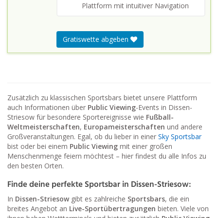
Plattform mit intuitiver Navigation
Gratiswette abgeben
Zusätzlich zu klassischen Sportsbars bietet unsere Plattform
auch Informationen über
Public Viewing
-Events in Dissen-
Striesow für besondere Sportereignisse wie
Fußball-
Weltmeisterschaften
,
Europameisterschaften
und andere
Großveranstaltungen. Egal, ob du lieber in einer
Sky Sportsbar
bist oder bei einem
Public Viewing
mit einer großen
Menschenmenge feiern möchtest – hier findest du alle Infos zu
den besten Orten.
Finde deine perfekte Sportsbar in Dissen-Striesow:
In
Dissen-Striesow
gibt es zahlreiche
Sportsbars
, die ein
breites Angebot an
Live-Sportübertragungen
bieten. Viele von