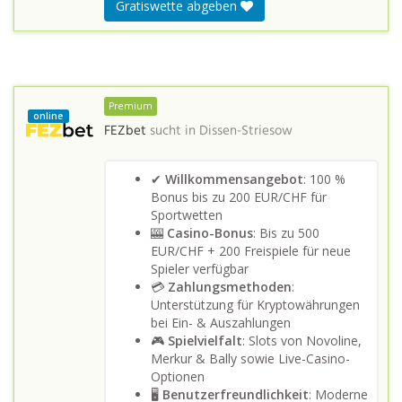
Gratiswette abgeben
Premium
online
FEZbet
sucht in
Dissen-Striesow
✔
Willkommensangebot
: 100 %
Bonus bis zu 200 EUR/CHF für
Sportwetten
🎰
Casino-Bonus
: Bis zu 500
EUR/CHF + 200 Freispiele für neue
Spieler verfügbar
💳
Zahlungsmethoden
:
Unterstützung für Kryptowährungen
bei Ein- & Auszahlungen
🎮
Spielvielfalt
: Slots von Novoline,
Merkur & Bally sowie Live-Casino-
Optionen
🖥️
Benutzerfreundlichkeit
: Moderne