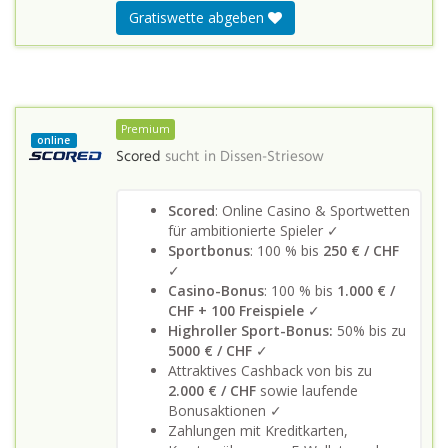
Gratiswette abgeben
Premium
online
Scored
sucht in
Dissen-Striesow
Scored
: Online Casino & Sportwetten
für ambitionierte Spieler ✓
Sportbonus
: 100 % bis
250 € / CHF
✓
Casino-Bonus
: 100 % bis
1.000 € /
CHF + 100 Freispiele
✓
Highroller Sport-Bonus:
50% bis zu
5000 € / CHF
✓
Attraktives Cashback von bis zu
2.000 € / CHF
sowie laufende
Bonusaktionen ✓
Zahlungen mit Kreditkarten,