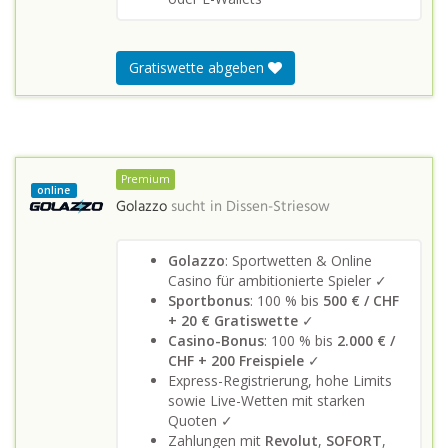
Gratiswette abgeben
Premium
online
Golazzo
sucht in
Dissen-Striesow
Golazzo
: Sportwetten & Online
Casino für ambitionierte Spieler ✓
Sportbonus
: 100 % bis
500 € / CHF
+ 20 € Gratiswette
✓
Casino-Bonus
: 100 % bis
2.000 € /
CHF + 200 Freispiele
✓
Express-Registrierung, hohe Limits
sowie Live-Wetten mit starken
Quoten ✓
Zahlungen mit
Revolut
,
SOFORT
,