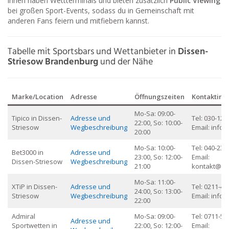
ihnen haben Wettterminals und bieten zusätzlich
Public Viewing
bei großen Sport-Events, sodass du in Gemeinschaft mit
anderen Fans feiern und mitfiebern kannst.
Tabelle mit Sportsbars und Wettanbieter in
Dissen-
Striesow
Brandenburg
und der Nähe
Marke/Location
Adresse
Öffnungszeiten
Kontaktinf
Mo-Sa: 09:00-
Tipico in Dissen-
Adresse und
Tel: 030-123
22:00, So: 10:00-
Striesow
Wegbeschreibung
Email:
info@
20:00
Mo-Sa: 10:00-
Tel: 040-234
Bet3000 in
Adresse und
23:00, So: 12:00-
Email:
Dissen-Striesow
Wegbeschreibung
21:00
kontakt@be
Mo-Sa: 11:00-
XTiP in Dissen-
Adresse und
Tel: 0211-45
24:00, So: 13:00-
Striesow
Wegbeschreibung
Email:
info@
22:00
Admiral
Mo-Sa: 09:00-
Tel: 0711-56
Adresse und
Sportwetten in
22:00, So: 12:00-
Email: