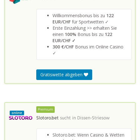
Willkommensbonus bis zu
122
EUR/CHF
für Sportwetten ✓
Erste Einzahlung >> erhalten Sie
einen
100%
Bonus bis zu
122
EUR/CHF ✓
300 €/CHF
Bonus im Online Casino
✓
Gratiswette abgeben
Premium
online
Slotoro.bet
sucht in
Dissen-Striesow
Slotoro.bet: Wenn Casino & Wetten