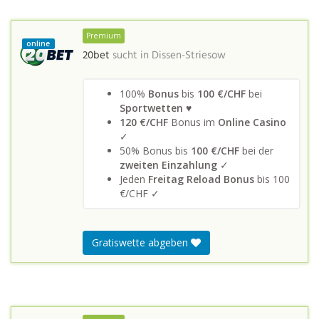
Premium
online
20bet
sucht in
Dissen-Striesow
100%
Bonus
bis
100 €/CHF
bei
Sportwetten
♥
120 €/CHF
Bonus im
Online Casino
✓
50% Bonus bis
100 €/CHF
bei der
zweiten Einzahlung
✓
Jeden
Freitag Reload Bonus
bis 100
€/CHF ✓
Gratiswette abgeben