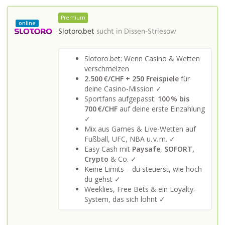
Premium
online
Slotoro.bet
sucht in
Dissen-Striesow
Slotoro.bet: Wenn Casino & Wetten
verschmelzen
2.500 €/CHF + 250 Freispiele
für
deine Casino-Mission ✓
Sportfans aufgepasst:
100 % bis
700 €/CHF
auf deine erste Einzahlung
✓
Mix aus Games & Live-Wetten auf
Fußball, UFC, NBA u. v. m. ✓
Easy Cash mit
Paysafe
,
SOFORT,
Crypto
& Co. ✓
Keine Limits – du steuerst, wie hoch
du gehst ✓
Weeklies, Free Bets & ein Loyalty-
System, das sich lohnt ✓