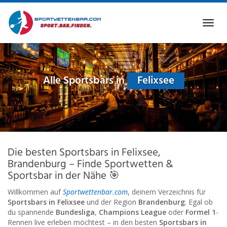
Skip
to
Toggl
main
navig
content
Alle Sportsbars in
Felixsee
Die besten Sportsbars in Felixsee,
Brandenburg – Finde Sportwetten &
Sportsbar in der Nähe 🎯
Willkommen auf
Sportwettenbar.com
,
deinem Verzeichnis für
Sportsbars in Felixsee
und der Region
Brandenburg
. Egal ob
du spannende
Bundesliga
,
Champions League
oder
Formel 1
-
Rennen live erleben möchtest – in den besten
Sportsbars in