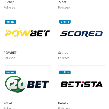
FEZbet
22bet
Felixsee
Felixsee
online
online
POWBET
Scored
Felixsee
Felixsee
online
online
20bet
Betista
Felixsee
Felixsee