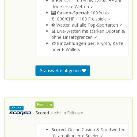
⭐ Betista – 100 % bis €250/CHF auf
deine erste Wetten ✓
🎰
Casino-Special:
100 % bis
€1.000/CHF + 100 Freispiele ✓
⚽ Wetten auf alle Top-Sportarten ✓
📊 Live-Wetten mit starken Quoten &
ohne Einsatzgrenzen ✓
💳
Einzahlungen per:
Krypto, Karte
oder E-Wallets
Gratiswette abgeben
Premium
online
Scored
sucht in
Felixsee
Scored
: Online Casino & Sportwetten
für ambitionierte Spieler ✓