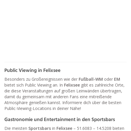
Public Viewing in Felixsee
Besonders zu Großereignissen wie der
Fußball-WM
oder
EM
bietet sich Public Viewing an. In
Felixsee
gibt es zahlreiche Orte,
die diese Veranstaltungen auf großen Leinwänden übertragen,
damit du gemeinsam mit anderen Fans eine mitreißende
Atmosphäre genießen kannst. Informiere dich über die besten
Public-Viewing-Locations in deiner Nähe!
Gastronomie und Entertainment in den Sportsbars
Die meisten
Sportsbars
in
Felixsee
– 51.6083 – 14.5208 bieten