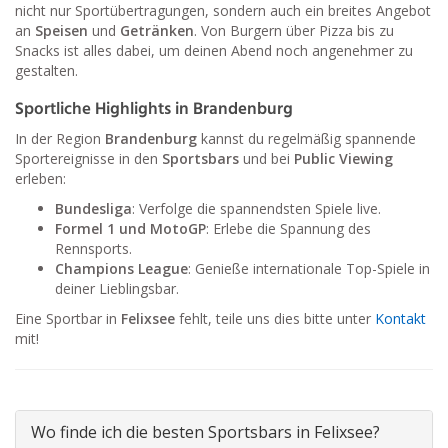
nicht nur Sportübertragungen, sondern auch ein breites Angebot
an
Speisen
und
Getränken
. Von Burgern über Pizza bis zu
Snacks ist alles dabei, um deinen Abend noch angenehmer zu
gestalten.
Sportliche Highlights in Brandenburg
In der Region
Brandenburg
kannst du regelmäßig spannende
Sportereignisse in den
Sportsbars
und bei
Public Viewing
erleben:
Bundesliga
: Verfolge die spannendsten Spiele live.
Formel 1 und MotoGP
: Erlebe die Spannung des
Rennsports.
Champions League
: Genieße internationale Top-Spiele in
deiner Lieblingsbar.
Eine Sportbar in
Felixsee
fehlt, teile uns dies bitte unter
Kontakt
mit!
Wo finde ich die besten Sportsbars in Felixsee?