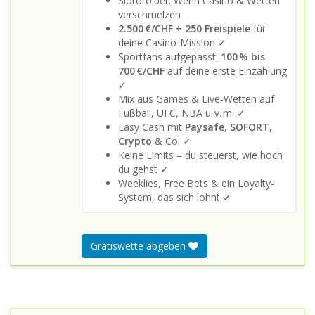
Slotoro.bet: Wenn Casino & Wetten
verschmelzen
2.500 €/CHF + 250 Freispiele
für
deine Casino-Mission ✓
Sportfans aufgepasst:
100 % bis
700 €/CHF
auf deine erste Einzahlung
✓
Mix aus Games & Live-Wetten auf
Fußball, UFC, NBA u. v. m. ✓
Easy Cash mit
Paysafe
,
SOFORT,
Crypto
& Co. ✓
Keine Limits – du steuerst, wie hoch
du gehst ✓
Weeklies, Free Bets & ein Loyalty-
System, das sich lohnt ✓
Gratiswette abgeben