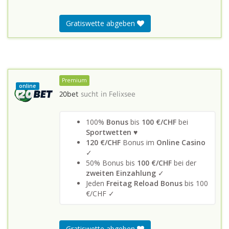
Gratiswette abgeben
Premium
online
20bet
sucht in
Felixsee
100%
Bonus
bis
100 €/CHF
bei
Sportwetten
♥
120 €/CHF
Bonus im
Online Casino
✓
50% Bonus bis
100 €/CHF
bei der
zweiten Einzahlung
✓
Jeden
Freitag Reload Bonus
bis 100
€/CHF ✓
Gratiswette abgeben