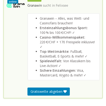
online
Granawin
sucht in
Felixsee
Granawin – Alles, was Wett- und
Casinofans brauchen!
Ersteinzahlungsbonus Sport:
100 % bis 100 €/CHF! ✓
Casino-Willkommenspaket:
220 €/CHF + 170 Freispiele inklusive!
✓
Top-Wettmärkte:
Fußball,
Basketball, E-Sports & mehr! ✓
Spielevielfalt:
Von Klassikern bis
Live-Action! ✓
Sichere Einzahlungen:
Visa,
Mastercard, Krypto & mehr! ✓
Gratiswette abgeben