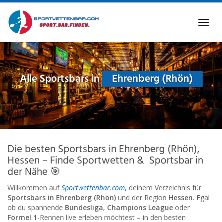
Skip
to
Toggl
main
navig
content
Alle Sportsbars in
Ehrenberg (Rhön)
Die besten Sportsbars in Ehrenberg (Rhön),
Hessen – Finde Sportwetten & Sportsbar in
der Nähe 🎯
Willkommen auf
Sportwettenbar.com
,
deinem Verzeichnis für
Sportsbars in Ehrenberg (Rhön)
und der Region
Hessen
. Egal
ob du spannende
Bundesliga
,
Champions League
oder
Formel 1
-Rennen live erleben möchtest – in den besten