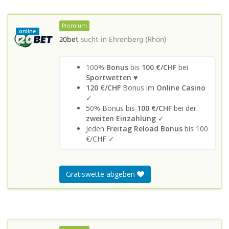
Premium
online
20bet
sucht in
Ehrenberg (Rhön)
100%
Bonus
bis
100 €/CHF
bei
Sportwetten
♥
120 €/CHF
Bonus im
Online Casino
✓
50% Bonus bis
100 €/CHF
bei der
zweiten Einzahlung
✓
Jeden
Freitag Reload Bonus
bis 100
€/CHF ✓
Gratiswette abgeben