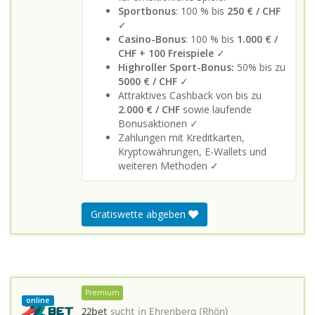
Sportbonus
: 100 % bis
250 € / CHF
✓
Casino-Bonus
: 100 % bis
1.000 € /
CHF + 100 Freispiele
✓
Highroller Sport-Bonus:
50% bis zu
5000 € / CHF
✓
Attraktives Cashback von bis zu
2.000 € / CHF
sowie laufende
Bonusaktionen ✓
Zahlungen mit Kreditkarten,
Kryptowährungen, E-Wallets und
weiteren Methoden ✓
Gratiswette abgeben
Premium
online
22bet
sucht in
Ehrenberg (Rhön)