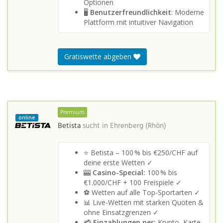
Optionen
🖥️
Benutzerfreundlichkeit
: Moderne
Plattform mit intuitiver Navigation
Gratiswette abgeben
Premium
online
Betista
sucht in
Ehrenberg (Rhön)
⭐ Betista – 100 % bis €250/CHF auf
deine erste Wetten ✓
🎰
Casino-Special:
100 % bis
€1.000/CHF + 100 Freispiele ✓
⚽ Wetten auf alle Top-Sportarten ✓
📊 Live-Wetten mit starken Quoten &
ohne Einsatzgrenzen ✓
💳
Einzahlungen per:
Krypto, Karte