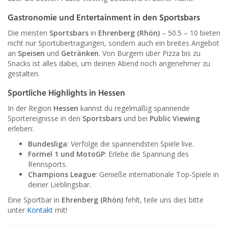
Gastronomie und Entertainment in den Sportsbars
Die meisten
Sportsbars
in
Ehrenberg (Rhön)
– 50.5 – 10 bieten
nicht nur Sportübertragungen, sondern auch ein breites Angebot
an
Speisen
und
Getränken
. Von Burgern über Pizza bis zu
Snacks ist alles dabei, um deinen Abend noch angenehmer zu
gestalten.
Sportliche Highlights in Hessen
In der Region
Hessen
kannst du regelmäßig spannende
Sportereignisse in den
Sportsbars
und bei
Public Viewing
erleben:
Bundesliga
: Verfolge die spannendsten Spiele live.
Formel 1 und MotoGP
: Erlebe die Spannung des
Rennsports.
Champions League
: Genieße internationale Top-Spiele in
deiner Lieblingsbar.
Eine Sportbar in
Ehrenberg (Rhön)
fehlt, teile uns dies bitte
unter
Kontakt
mit!