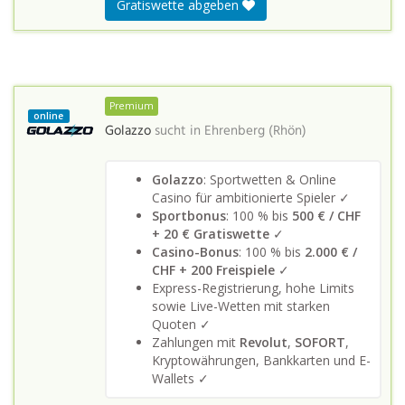
Gratiswette abgeben
Premium
online
Golazzo
sucht in
Ehrenberg (Rhön)
Golazzo
: Sportwetten & Online
Casino für ambitionierte Spieler ✓
Sportbonus
: 100 % bis
500 € / CHF
+ 20 € Gratiswette
✓
Casino-Bonus
: 100 % bis
2.000 € /
CHF + 200 Freispiele
✓
Express-Registrierung, hohe Limits
sowie Live-Wetten mit starken
Quoten ✓
Zahlungen mit
Revolut
,
SOFORT
,
Kryptowährungen, Bankkarten und E-
Wallets ✓