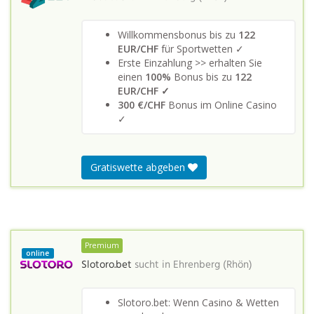
Willkommensbonus bis zu
122
EUR/CHF
für Sportwetten ✓
Erste Einzahlung >> erhalten Sie
einen
100%
Bonus bis zu
122
EUR/CHF ✓
300 €/CHF
Bonus im Online Casino
✓
Gratiswette abgeben
Premium
online
Slotoro.bet
sucht in
Ehrenberg (Rhön)
Slotoro.bet: Wenn Casino & Wetten