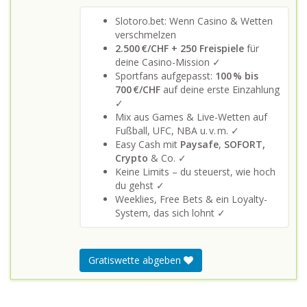
Slotoro.bet: Wenn Casino & Wetten
verschmelzen
2.500 €/CHF + 250 Freispiele
für
deine Casino-Mission ✓
Sportfans aufgepasst:
100 % bis
700 €/CHF
auf deine erste Einzahlung
✓
Mix aus Games & Live-Wetten auf
Fußball, UFC, NBA u. v. m. ✓
Easy Cash mit
Paysafe
,
SOFORT,
Crypto
& Co. ✓
Keine Limits – du steuerst, wie hoch
du gehst ✓
Weeklies, Free Bets & ein Loyalty-
System, das sich lohnt ✓
Gratiswette abgeben