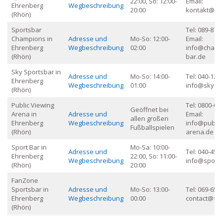
22:00, So: 12:00-
Email:
Ehrenberg
Wegbeschreibung
20:00
kontakt@ad
(Rhön)
Sportsbar
Tel: 089-876
Champions in
Adresse und
Mo-So: 12:00-
Email:
Ehrenberg
Wegbeschreibung
02:00
info@champ
(Rhön)
bar.de
Sky Sportsbar in
Adresse und
Mo-So: 14:00-
Tel: 040-123
Ehrenberg
Wegbeschreibung
01:00
info@skysp
(Rhön)
Public Viewing
Tel: 0800-65
Geöffnet bei
Arena in
Adresse und
Email:
allen großen
Ehrenberg
Wegbeschreibung
info@public
Fußballspielen
(Rhön)
arena.de
Sport Bar in
Mo-Sa: 10:00-
Adresse und
Tel: 040-456
Ehrenberg
22:00, So: 11:00-
Wegbeschreibung
info@sport
(Rhön)
20:00
FanZone
Sportsbar in
Adresse und
Mo-So: 13:00-
Tel: 069-654
Ehrenberg
Wegbeschreibung
00:00
contact@fa
(Rhön)