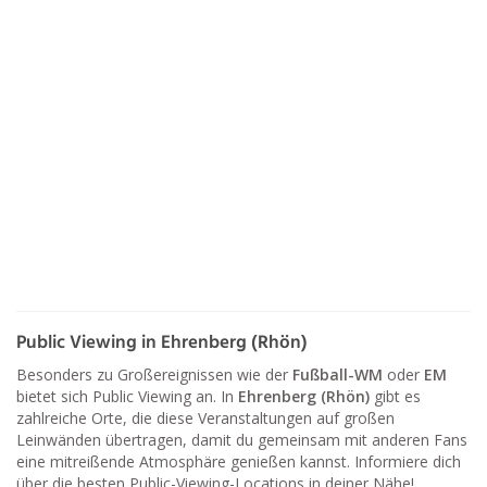
Public Viewing in Ehrenberg (Rhön)
Besonders zu Großereignissen wie der
Fußball-WM
oder
EM
bietet sich Public Viewing an. In
Ehrenberg (Rhön)
gibt es
zahlreiche Orte, die diese Veranstaltungen auf großen
Leinwänden übertragen, damit du gemeinsam mit anderen Fans
eine mitreißende Atmosphäre genießen kannst. Informiere dich
über die besten Public-Viewing-Locations in deiner Nähe!