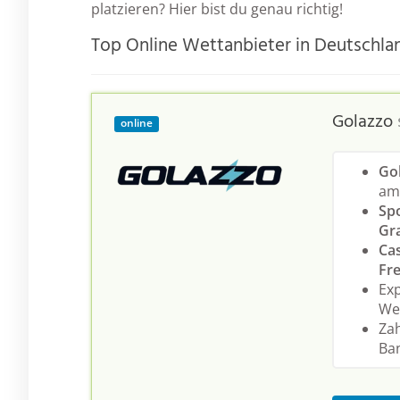
platzieren? Hier bist du genau richtig!
Top Online Wettanbieter in Deutschla
Golazzo
online
Go
amb
Sp
Gr
Ca
Fre
Exp
We
Za
Ba