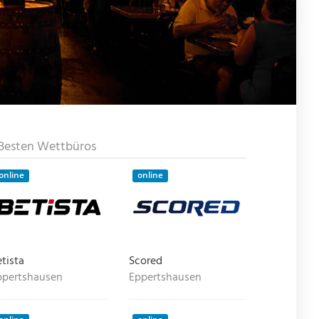
Besten Wettbüros
online
online
tista
Scored
ppertshausen
Eppertshausen