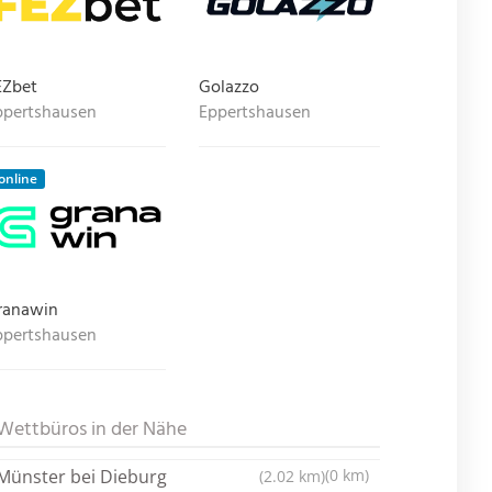
EZbet
Golazzo
ppertshausen
Eppertshausen
online
ranawin
ppertshausen
Wettbüros in der Nähe
Münster bei Dieburg
(0 km)
(2.02 km)