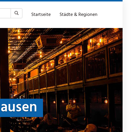
Startseite
Städte & Regionen
hausen