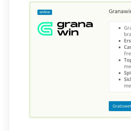
Granawi
online
Gra
br
Er
Ca
Fre
To
me
Spi
Sic
me
Gratiswe