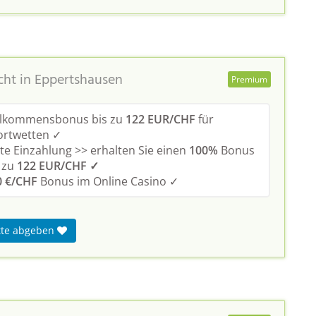
cht in
Eppertshausen
Premium
llkommensbonus bis zu
122 EUR/CHF
für
ortwetten ✓
te Einzahlung >> erhalten Sie einen
100%
Bonus
 zu
122 EUR/CHF ✓
0 €/CHF
Bonus im Online Casino ✓
tte abgeben