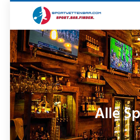
Skip
to
main
content
Alle S