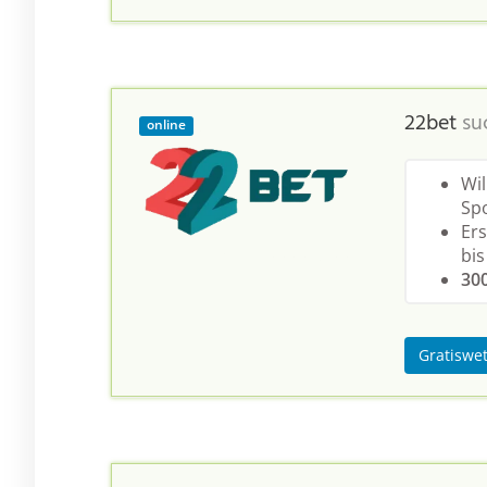
22bet
su
online
Wi
Sp
Ers
bis
30
Gratiswe