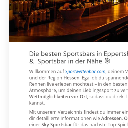
Die besten Sportsbars in Eppert
& Sportsbar in der Nähe 🎯
Willkommen auf
Sportwettenbar.com
,
deinem Ve
und der Region
Hessen
. Egal ob du spannen
Rennen live erleben möchtest – in den beste
Atmosphäre, um deinen Lieblingssport zu verf
Wettmöglichkeiten vor Ort
, sodass du direkt
kannst.
Mit unserem Verzeichnis findest du immer ei
dir detaillierte Informationen wie
Adressen
,
Ö
einer
Sky Sportsbar
für das nächste Top-Spie