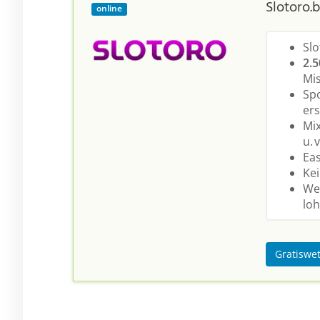
Slotoro.
online
Sl
2.5
Mi
Sp
ers
Mix
u. 
Ea
Kei
Wee
lo
Gratiswe