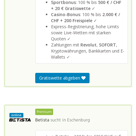
Sportbonus
: 100 % bis
500 € / CHF
+ 20 € Gratiswette
✓
Casino-Bonus
: 100 % bis
2.000 € /
CHF + 200 Freispiele
✓
Express-Registrierung, hohe Limits
sowie Live-Wetten mit starken
Quoten ✓
Zahlungen mit
Revolut
,
SOFORT
,
Kryptowährungen, Bankkarten und E-
Wallets ✓
Gratiswette abgeben
Premium
online
Betista
sucht in
Eschenburg