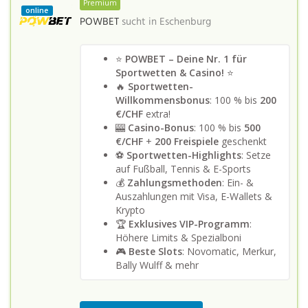
Premium
online
POWBET
sucht in
Eschenburg
⭐
POWBET – Deine Nr. 1 für
Sportwetten & Casino!
⭐
🔥
Sportwetten-
Willkommensbonus
: 100 % bis
200
€/CHF
extra!
🎰
Casino-Bonus
: 100 % bis
500
€/CHF
+
200 Freispiele
geschenkt
⚽
Sportwetten-Highlights
: Setze
auf Fußball, Tennis & E-Sports
💰
Zahlungsmethoden
: Ein- &
Auszahlungen mit Visa, E-Wallets &
Krypto
🏆
Exklusives VIP-Programm
:
Höhere Limits & Spezialboni
🎮
Beste Slots
: Novomatic, Merkur,
Bally Wulff & mehr