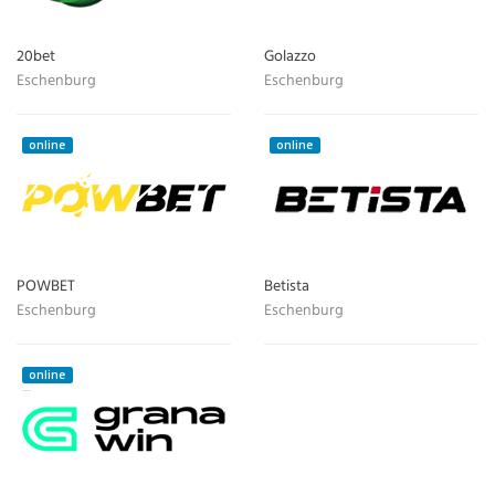
20bet
Golazzo
Eschenburg
Eschenburg
online
online
POWBET
Betista
Eschenburg
Eschenburg
online