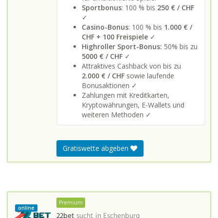
Sportbonus
: 100 % bis
250 € / CHF
✓
Casino-Bonus
: 100 % bis
1.000 € /
CHF + 100 Freispiele
✓
Highroller Sport-Bonus:
50% bis zu
5000 € / CHF
✓
Attraktives Cashback von bis zu
2.000 € / CHF
sowie laufende
Bonusaktionen ✓
Zahlungen mit Kreditkarten,
Kryptowährungen, E-Wallets und
weiteren Methoden ✓
Gratiswette abgeben
Premium
online
22bet
sucht in
Eschenburg