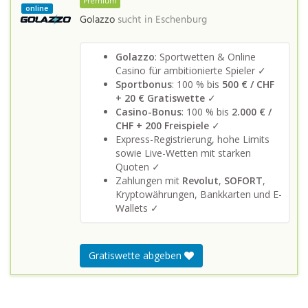
Premium
online
Golazzo
sucht in
Eschenburg
Golazzo
: Sportwetten & Online
Casino für ambitionierte Spieler ✓
Sportbonus
: 100 % bis
500 € / CHF
+ 20 € Gratiswette
✓
Casino-Bonus
: 100 % bis
2.000 € /
CHF + 200 Freispiele
✓
Express-Registrierung, hohe Limits
sowie Live-Wetten mit starken
Quoten ✓
Zahlungen mit
Revolut
,
SOFORT
,
Kryptowährungen, Bankkarten und E-
Wallets ✓
Gratiswette abgeben