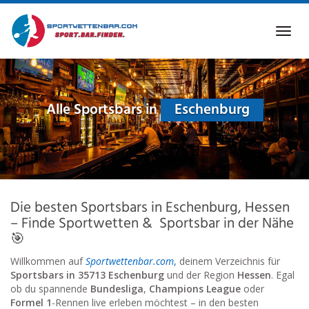
Skip
to
Toggl
main
navig
content
Alle Sportsbars in
Eschenburg
Die besten Sportsbars in Eschenburg, Hessen
– Finde Sportwetten & Sportsbar in der Nähe
🎯
Willkommen auf
Sportwettenbar.com
,
deinem Verzeichnis für
Sportsbars in 35713 Eschenburg
und der Region
Hessen
. Egal
ob du spannende
Bundesliga
,
Champions League
oder
Formel 1
-Rennen live erleben möchtest – in den besten