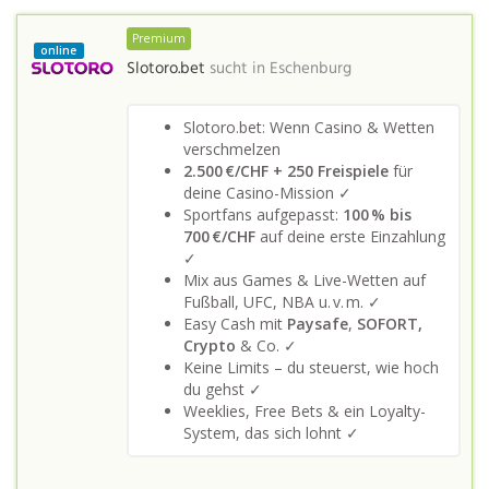
Premium
online
Slotoro.bet
sucht in
Eschenburg
Slotoro.bet: Wenn Casino & Wetten
verschmelzen
2.500 €/CHF + 250 Freispiele
für
deine Casino-Mission ✓
Sportfans aufgepasst:
100 % bis
700 €/CHF
auf deine erste Einzahlung
✓
Mix aus Games & Live-Wetten auf
Fußball, UFC, NBA u. v. m. ✓
Easy Cash mit
Paysafe
,
SOFORT,
Crypto
& Co. ✓
Keine Limits – du steuerst, wie hoch
du gehst ✓
Weeklies, Free Bets & ein Loyalty-
System, das sich lohnt ✓