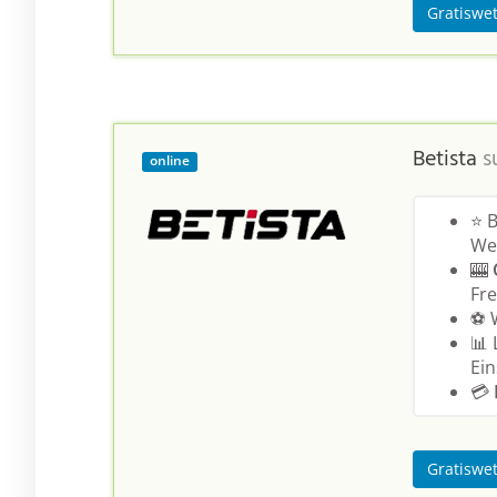
Gratiswe
Betista
s
online
⭐ B
We
🎰
Fre
⚽ W
📊 
Ei
💳
Gratiswe