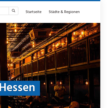
Startseite
Städte & Regionen
 Hessen