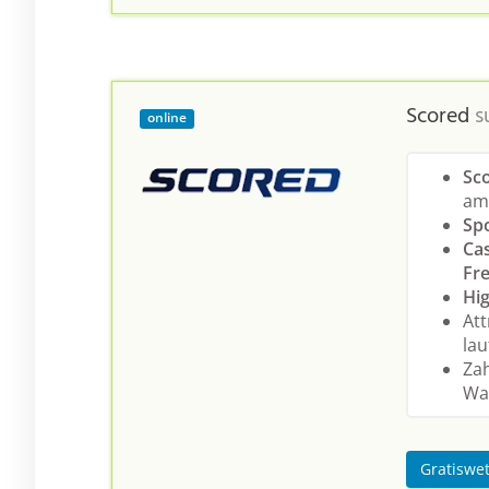
Scored
s
online
Sc
amb
Sp
Ca
Fre
Hig
Att
la
Zah
Wa
Gratiswe