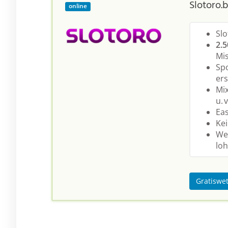
Slotoro.
online
Sl
2.5
Mi
Sp
ers
Mix
u. 
Ea
Kei
Wee
lo
Gratiswe