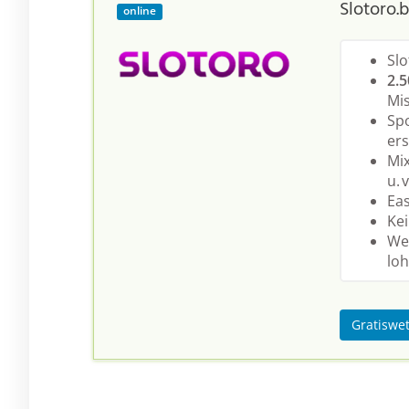
Slotoro.
online
Sl
2.5
Mi
Sp
ers
Mix
u. 
Ea
Kei
Wee
lo
Gratiswe