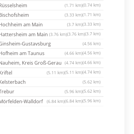
Rüsselsheim
(0.74 km)
(1.71 km)
Bischofsheim
(1.71 km)
(3.33 km)
Hochheim am Main
(3.33 km)
(3.7 km)
(3.7 km)
Hattersheim am Main
(3.76 km)
(3.76 km)
Ginsheim-Gustavsburg
(4.56 km)
Hofheim am Taunus
(4.56 km)
(4.66 km)
Nauheim, Kreis Groß-Gerau
(4.66 km)
(4.74 km)
(4.74 km)
Kriftel
(5.11 km)
(5.11 km)
Kelsterbach
(5.62 km)
Trebur
(5.62 km)
(5.96 km)
(5.96 km)
Mörfelden-Walldorf
(6.84 km)
(6.84 km)