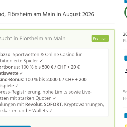
nd, Flörsheim am Main in August 2026
2
sucht in
Flörsheim am Main
Premium
F
lazzo
: Sportwetten & Online Casino für
itionierte Spieler ✓
ortbonus
: 100 % bis
500 € / CHF + 20 €
atiswette
✓
sino-Bonus
: 100 % bis
2.000 € / CHF + 200
ispiele
✓
S
ress-Registrierung, hohe Limits sowie Live-
tten mit starken Quoten ✓
F
hlungen mit
Revolut
,
SOFORT
, Kryptowährungen,
nkkarten und E-Wallets ✓