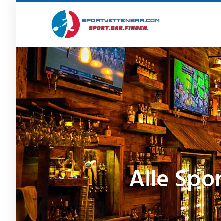
Skip
to
main
content
Alle Spo