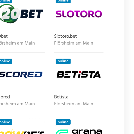
online
online
0bet
Slotoro.bet
lörsheim am Main
Flörsheim am Main
online
online
cored
Betista
lörsheim am Main
Flörsheim am Main
online
online