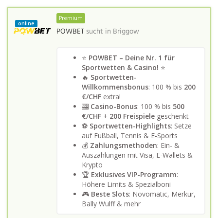
Premium
online
POWBET
sucht in
Briggow
⭐
POWBET – Deine Nr. 1 für
Sportwetten & Casino!
⭐
🔥
Sportwetten-
Willkommensbonus
: 100 % bis
200
€/CHF
extra!
🎰
Casino-Bonus
: 100 % bis
500
€/CHF
+
200 Freispiele
geschenkt
⚽
Sportwetten-Highlights
: Setze
auf Fußball, Tennis & E-Sports
💰
Zahlungsmethoden
: Ein- &
Auszahlungen mit Visa, E-Wallets &
Krypto
🏆
Exklusives VIP-Programm
:
Höhere Limits & Spezialboni
🎮
Beste Slots
: Novomatic, Merkur,
Bally Wulff & mehr