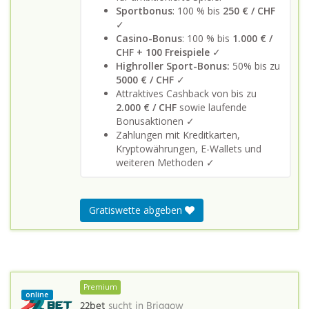
Sportbonus
: 100 % bis
250 € / CHF
✓
Casino-Bonus
: 100 % bis
1.000 € /
CHF + 100 Freispiele
✓
Highroller Sport-Bonus:
50% bis zu
5000 € / CHF
✓
Attraktives Cashback von bis zu
2.000 € / CHF
sowie laufende
Bonusaktionen ✓
Zahlungen mit Kreditkarten,
Kryptowährungen, E-Wallets und
weiteren Methoden ✓
Gratiswette abgeben
Premium
online
22bet
sucht in
Briggow