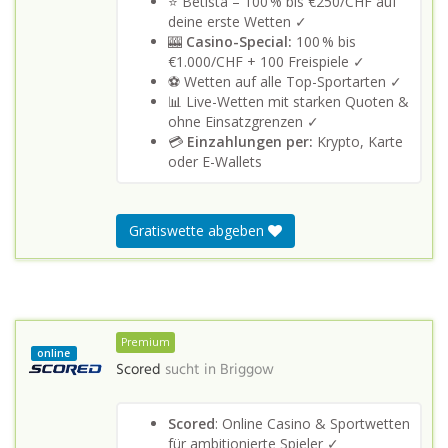
⭐ Betista – 100 % bis €250/CHF auf
deine erste Wetten ✓
🎰
Casino-Special:
100 % bis
€1.000/CHF + 100 Freispiele ✓
⚽ Wetten auf alle Top-Sportarten ✓
📊 Live-Wetten mit starken Quoten &
ohne Einsatzgrenzen ✓
💳
Einzahlungen per:
Krypto, Karte
oder E-Wallets
Gratiswette abgeben
Premium
online
Scored
sucht in
Briggow
Scored
: Online Casino & Sportwetten
für ambitionierte Spieler ✓