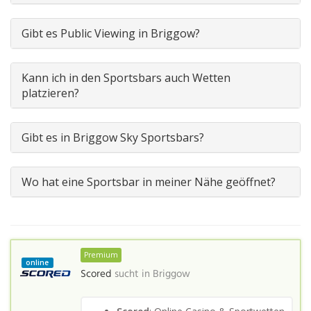
Gibt es Public Viewing in Briggow?
Kann ich in den Sportsbars auch Wetten
platzieren?
Gibt es in Briggow Sky Sportsbars?
Wo hat eine Sportsbar in meiner Nähe geöffnet?
Premium
online
Scored
sucht in
Briggow