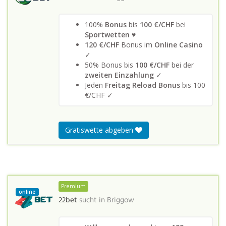
100%
Bonus
bis
100 €/CHF
bei
Sportwetten
♥
120 €/CHF
Bonus im
Online Casino
✓
50% Bonus bis
100 €/CHF
bei der
zweiten Einzahlung
✓
Jeden
Freitag Reload Bonus
bis 100
€/CHF ✓
Gratiswette abgeben
Premium
online
22bet
sucht in
Briggow