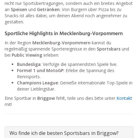
nicht nur Sportübertragungen, sondern auch ein breites Angebot
an
Speisen
und
Getränken
. Von Burgern über Pizza bis zu
Snacks ist alles dabei, um deinen Abend noch angenehmer zu
gestalten.
Sportliche Highlights in Mecklenburg-Vorpommern
In der Region
Mecklenburg-Vorpommern
kannst du
regelmäßig spannende Sportereignisse in den
Sportsbars
und
bei
Public Viewing
erleben:
Bundesliga
: Verfolge die spannendsten Spiele live.
Formel 1 und MotoGP
: Erlebe die Spannung des
Rennsports.
Champions League
: Genieße internationale Top-Spiele in
deiner Lieblingsbar.
Eine Sportbar in
Briggow
fehlt, teile uns dies bitte unter
Kontakt
mit!
Wo finde ich die besten Sportsbars in Briggow?