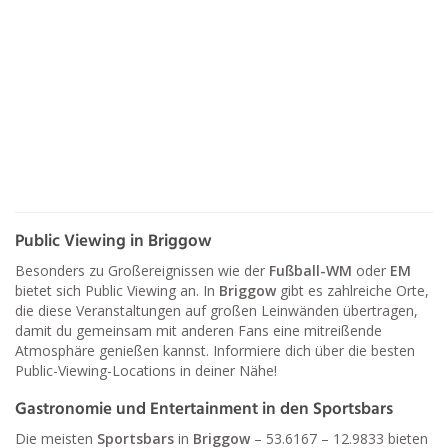
Public Viewing in Briggow
Besonders zu Großereignissen wie der
Fußball-WM
oder
EM
bietet sich Public Viewing an. In
Briggow
gibt es zahlreiche Orte,
die diese Veranstaltungen auf großen Leinwänden übertragen,
damit du gemeinsam mit anderen Fans eine mitreißende
Atmosphäre genießen kannst. Informiere dich über die besten
Public-Viewing-Locations in deiner Nähe!
Gastronomie und Entertainment in den Sportsbars
Die meisten
Sportsbars
in
Briggow
– 53.6167 – 12.9833 bieten