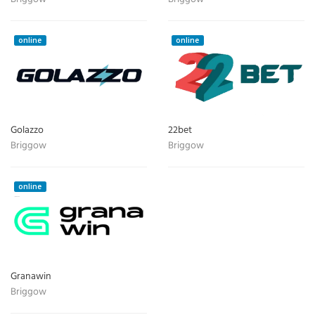
online
online
Golazzo
22bet
Briggow
Briggow
online
Granawin
Briggow