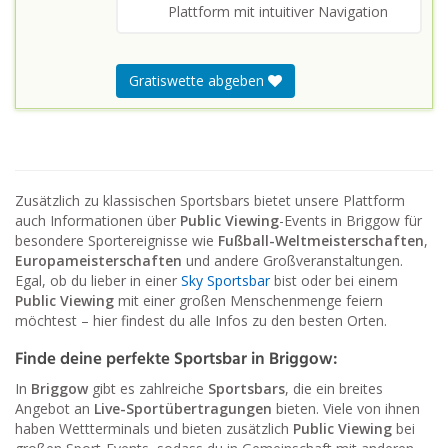
Plattform mit intuitiver Navigation
Gratiswette abgeben
Zusätzlich zu klassischen Sportsbars bietet unsere Plattform
auch Informationen über
Public Viewing
-Events in Briggow für
besondere Sportereignisse wie
Fußball-Weltmeisterschaften
,
Europameisterschaften
und andere Großveranstaltungen.
Egal, ob du lieber in einer
Sky Sportsbar
bist oder bei einem
Public Viewing
mit einer großen Menschenmenge feiern
möchtest – hier findest du alle Infos zu den besten Orten.
Finde deine perfekte Sportsbar in Briggow:
In
Briggow
gibt es zahlreiche
Sportsbars
, die ein breites
Angebot an
Live-Sportübertragungen
bieten. Viele von ihnen
haben Wettterminals und bieten zusätzlich
Public Viewing
bei