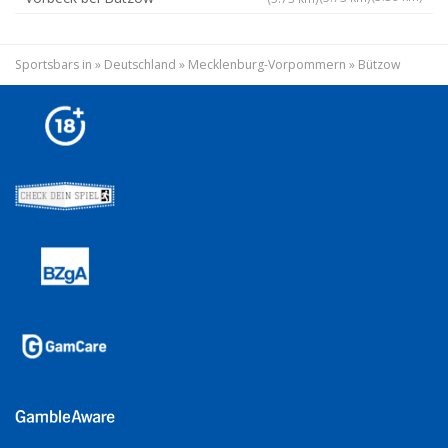
Sportsbars in
»
Deutschland
»
Mecklenburg-Vorpommern
»
Bützow