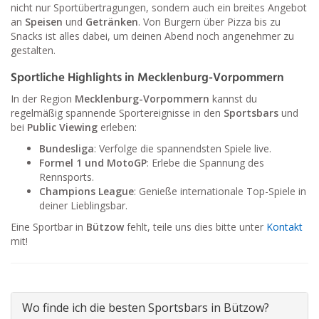
nicht nur Sportübertragungen, sondern auch ein breites Angebot
an
Speisen
und
Getränken
. Von Burgern über Pizza bis zu
Snacks ist alles dabei, um deinen Abend noch angenehmer zu
gestalten.
Sportliche Highlights in Mecklenburg-Vorpommern
In der Region
Mecklenburg-Vorpommern
kannst du
regelmäßig spannende Sportereignisse in den
Sportsbars
und
bei
Public Viewing
erleben:
Bundesliga
: Verfolge die spannendsten Spiele live.
Formel 1 und MotoGP
: Erlebe die Spannung des
Rennsports.
Champions League
: Genieße internationale Top-Spiele in
deiner Lieblingsbar.
Eine Sportbar in
Bützow
fehlt, teile uns dies bitte unter
Kontakt
mit!
Wo finde ich die besten Sportsbars in Bützow?