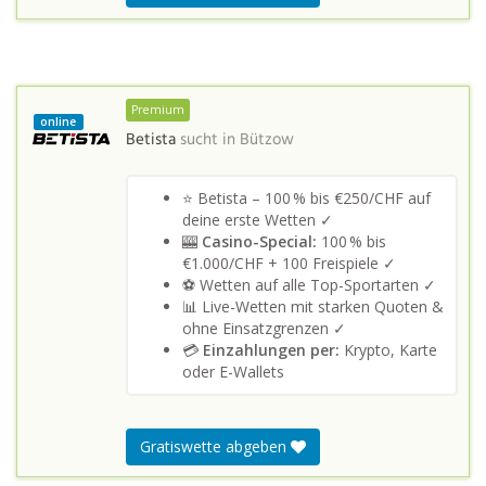
Premium
online
Betista
sucht in
Bützow
⭐ Betista – 100 % bis €250/CHF auf
deine erste Wetten ✓
🎰
Casino-Special:
100 % bis
€1.000/CHF + 100 Freispiele ✓
⚽ Wetten auf alle Top-Sportarten ✓
📊 Live-Wetten mit starken Quoten &
ohne Einsatzgrenzen ✓
💳
Einzahlungen per:
Krypto, Karte
oder E-Wallets
Gratiswette abgeben