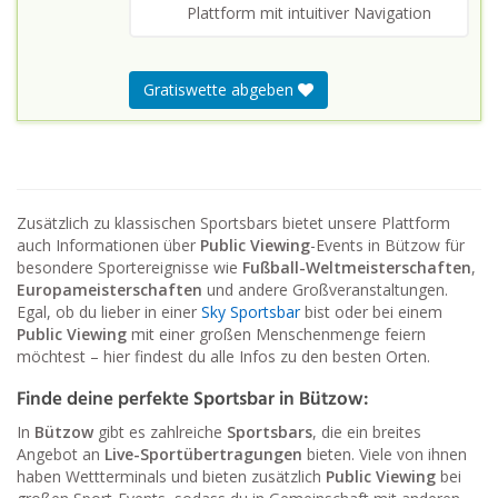
Plattform mit intuitiver Navigation
Gratiswette abgeben
Zusätzlich zu klassischen Sportsbars bietet unsere Plattform
auch Informationen über
Public Viewing
-Events in Bützow für
besondere Sportereignisse wie
Fußball-Weltmeisterschaften
,
Europameisterschaften
und andere Großveranstaltungen.
Egal, ob du lieber in einer
Sky Sportsbar
bist oder bei einem
Public Viewing
mit einer großen Menschenmenge feiern
möchtest – hier findest du alle Infos zu den besten Orten.
Finde deine perfekte Sportsbar in Bützow:
In
Bützow
gibt es zahlreiche
Sportsbars
, die ein breites
Angebot an
Live-Sportübertragungen
bieten. Viele von ihnen
haben Wettterminals und bieten zusätzlich
Public Viewing
bei