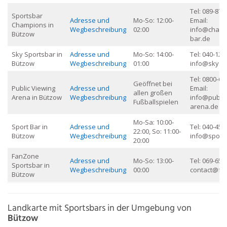
Tel: 089-876
Sportsbar
Adresse und
Mo-So: 12:00-
Email:
Champions in
Wegbeschreibung
02:00
info@champ
Bützow
bar.de
Sky Sportsbar in
Adresse und
Mo-So: 14:00-
Tel: 040-123
Bützow
Wegbeschreibung
01:00
info@skysp
Tel: 0800-65
Geöffnet bei
Public Viewing
Adresse und
Email:
allen großen
Arena in Bützow
Wegbeschreibung
info@public
Fußballspielen
arena.de
Mo-Sa: 10:00-
Sport Bar in
Adresse und
Tel: 040-456
22:00, So: 11:00-
Bützow
Wegbeschreibung
info@sport
20:00
FanZone
Adresse und
Mo-So: 13:00-
Tel: 069-654
Sportsbar in
Wegbeschreibung
00:00
contact@fa
Bützow
Landkarte mit Sportsbars in der Umgebung von
Bützow