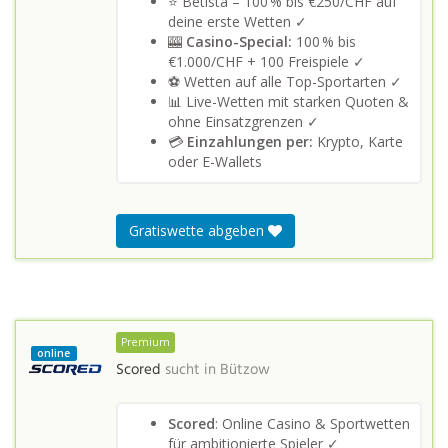
⭐ Betista – 100 % bis €250/CHF auf
deine erste Wetten ✓
🎰
Casino-Special:
100 % bis
€1.000/CHF + 100 Freispiele ✓
⚽ Wetten auf alle Top-Sportarten ✓
📊 Live-Wetten mit starken Quoten &
ohne Einsatzgrenzen ✓
💳
Einzahlungen per:
Krypto, Karte
oder E-Wallets
Gratiswette abgeben
Premium
online
Scored
sucht in
Bützow
Scored
: Online Casino & Sportwetten
für ambitionierte Spieler ✓