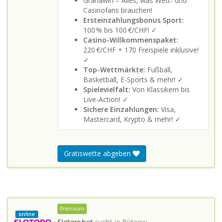
Granawin – Alles, was Wett- und
Casinofans brauchen!
Ersteinzahlungsbonus Sport:
100 % bis 100 €/CHF! ✓
Casino-Willkommenspaket:
220 €/CHF + 170 Freispiele inklusive!
✓
Top-Wettmärkte:
Fußball,
Basketball, E-Sports & mehr! ✓
Spielevielfalt:
Von Klassikern bis
Live-Action! ✓
Sichere Einzahlungen:
Visa,
Mastercard, Krypto & mehr! ✓
Gratiswette abgeben
Premium
online