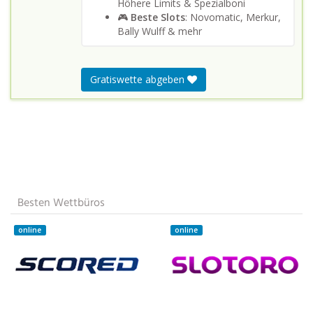
Höhere Limits & Spezialboni
🎮
Beste Slots
: Novomatic, Merkur,
Bally Wulff & mehr
Gratiswette abgeben
Besten Wettbüros
online
online