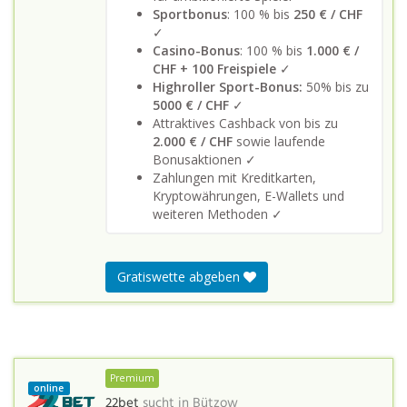
Sportbonus
: 100 % bis
250 € / CHF
✓
Casino-Bonus
: 100 % bis
1.000 € /
CHF + 100 Freispiele
✓
Highroller Sport-Bonus:
50% bis zu
5000 € / CHF
✓
Attraktives Cashback von bis zu
2.000 € / CHF
sowie laufende
Bonusaktionen ✓
Zahlungen mit Kreditkarten,
Kryptowährungen, E-Wallets und
weiteren Methoden ✓
Gratiswette abgeben
Premium
online
22bet
sucht in
Bützow