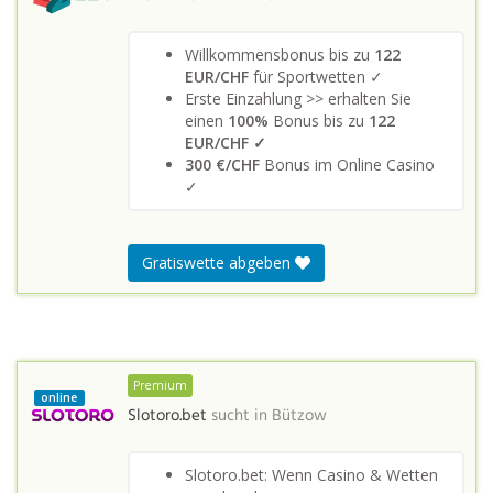
Willkommensbonus bis zu
122
EUR/CHF
für Sportwetten ✓
Erste Einzahlung >> erhalten Sie
einen
100%
Bonus bis zu
122
EUR/CHF ✓
300 €/CHF
Bonus im Online Casino
✓
Gratiswette abgeben
Premium
online
Slotoro.bet
sucht in
Bützow
Slotoro.bet: Wenn Casino & Wetten