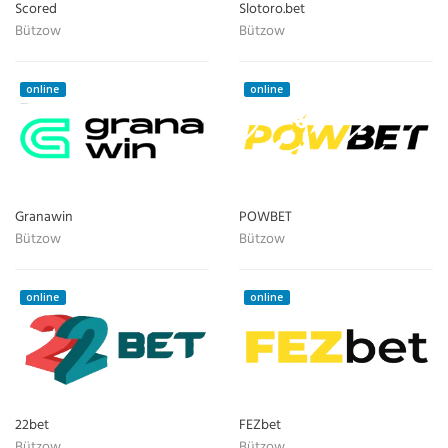
Scored
Slotoro.bet
Bützow
Bützow
online
online
Granawin
POWBET
Bützow
Bützow
online
online
22bet
FEZbet
Bützow
Bützow