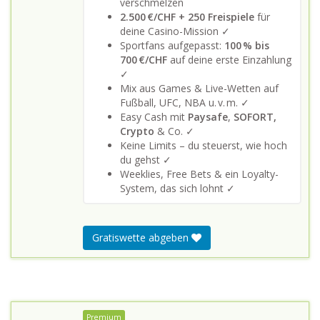
verschmelzen
2.500 €/CHF + 250 Freispiele
für
deine Casino-Mission ✓
Sportfans aufgepasst:
100 % bis
700 €/CHF
auf deine erste Einzahlung
✓
Mix aus Games & Live-Wetten auf
Fußball, UFC, NBA u. v. m. ✓
Easy Cash mit
Paysafe
,
SOFORT,
Crypto
& Co. ✓
Keine Limits – du steuerst, wie hoch
du gehst ✓
Weeklies, Free Bets & ein Loyalty-
System, das sich lohnt ✓
Gratiswette abgeben
Premium