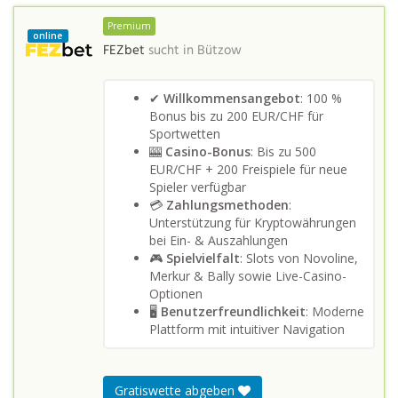
Premium
online
FEZbet
sucht in
Bützow
✔
Willkommensangebot
: 100 %
Bonus bis zu 200 EUR/CHF für
Sportwetten
🎰
Casino-Bonus
: Bis zu 500
EUR/CHF + 200 Freispiele für neue
Spieler verfügbar
💳
Zahlungsmethoden
:
Unterstützung für Kryptowährungen
bei Ein- & Auszahlungen
🎮
Spielvielfalt
: Slots von Novoline,
Merkur & Bally sowie Live-Casino-
Optionen
🖥️
Benutzerfreundlichkeit
: Moderne
Plattform mit intuitiver Navigation
Gratiswette abgeben