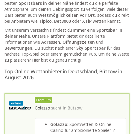
besten
Sportsbars in deiner Nähe
findest du die perfekte
Atmosphäre, um deinen Lieblingssport zu verfolgen. Viele dieser
Bars bieten auch
Wettmöglichkeiten vor Ort
, sodass du direkt
bei Anbietern wie
Tipico
,
Bet3000
oder
XTiP
wetten kannst.
Mit unserem Verzeichnis findest du immer eine
Sportsbar in
deiner Nähe
. Unsere Plattform bietet dir detaillierte
Informationen wie
Adressen
,
Öffnungszeiten
und
Bewertungen
. Du suchst nach einer
Sky Sportsbar
für das
nächste Top-Spiel oder einem gemütlichen Pub, um deine Wette
zu platzieren? Hier bist du genau richtig!
Top Online Wettanbieter in Deutschland, Bützow in
August 2026
Premium
online
Golazzo
sucht in
Bützow
Golazzo
: Sportwetten & Online
Casino für ambitionierte Spieler ✓