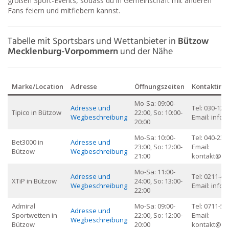
großen Sport-Events, sodass du in Gemeinschaft mit anderen
Fans feiern und mitfiebern kannst.
Tabelle mit Sportsbars und Wettanbieter in
Bützow
Mecklenburg-Vorpommern
und der Nähe
Marke/Location
Adresse
Öffnungszeiten
Kontaktinf
Mo-Sa: 09:00-
Adresse und
Tel: 030-123
Tipico in Bützow
22:00, So: 10:00-
Wegbeschreibung
Email:
info@
20:00
Mo-Sa: 10:00-
Tel: 040-234
Bet3000 in
Adresse und
23:00, So: 12:00-
Email:
Bützow
Wegbeschreibung
21:00
kontakt@be
Mo-Sa: 11:00-
Adresse und
Tel: 0211-45
XTiP in Bützow
24:00, So: 13:00-
Wegbeschreibung
Email:
info@
22:00
Admiral
Mo-Sa: 09:00-
Tel: 0711-56
Adresse und
Sportwetten in
22:00, So: 12:00-
Email:
Wegbeschreibung
Bützow
20:00
kontakt@ad