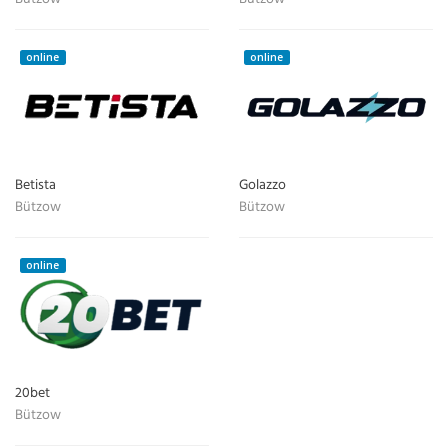
online
online
Betista
Golazzo
Bützow
Bützow
online
20bet
Bützow