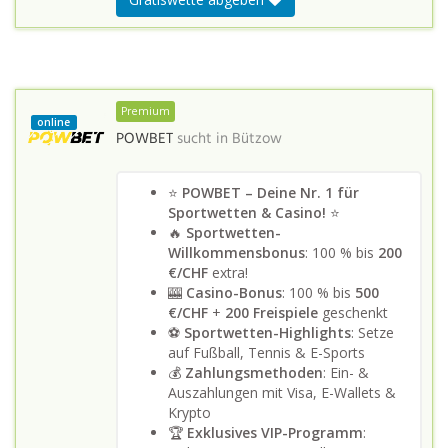
Premium
online
POWBET
sucht in
Bützow
⭐
POWBET – Deine Nr. 1 für
Sportwetten & Casino!
⭐
🔥
Sportwetten-
Willkommensbonus
: 100 % bis
200
€/CHF
extra!
🎰
Casino-Bonus
: 100 % bis
500
€/CHF
+
200 Freispiele
geschenkt
⚽
Sportwetten-Highlights
: Setze
auf Fußball, Tennis & E-Sports
💰
Zahlungsmethoden
: Ein- &
Auszahlungen mit Visa, E-Wallets &
Krypto
🏆
Exklusives VIP-Programm
: