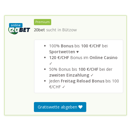
Premium
online
20bet
sucht in
Bützow
100%
Bonus
bis
100 €/CHF
bei
Sportwetten
♥
120 €/CHF
Bonus im
Online Casino
✓
50% Bonus bis
100 €/CHF
bei der
zweiten Einzahlung
✓
Jeden
Freitag Reload Bonus
bis 100
€/CHF ✓
Gratiswette abgeben