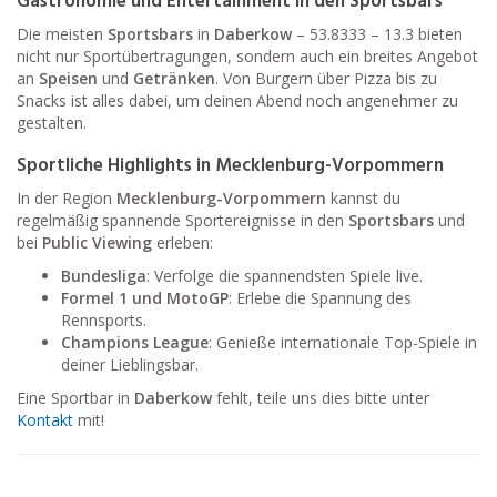
Gastronomie und Entertainment in den Sportsbars
Die meisten
Sportsbars
in
Daberkow
– 53.8333 – 13.3 bieten
nicht nur Sportübertragungen, sondern auch ein breites Angebot
an
Speisen
und
Getränken
. Von Burgern über Pizza bis zu
Snacks ist alles dabei, um deinen Abend noch angenehmer zu
gestalten.
Sportliche Highlights in Mecklenburg-Vorpommern
In der Region
Mecklenburg-Vorpommern
kannst du
regelmäßig spannende Sportereignisse in den
Sportsbars
und
bei
Public Viewing
erleben:
Bundesliga
: Verfolge die spannendsten Spiele live.
Formel 1 und MotoGP
: Erlebe die Spannung des
Rennsports.
Champions League
: Genieße internationale Top-Spiele in
deiner Lieblingsbar.
Eine Sportbar in
Daberkow
fehlt, teile uns dies bitte unter
Kontakt
mit!