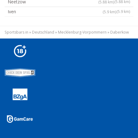
Neetzow
(5.88 km)
(5.88 km)
Iven
(5.9 km)
(5.9 km)
Sportsbars in
»
Deutschland
»
Mecklenburg-Vorpommern
»
Daberkow