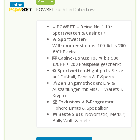
Premium
online
POWBET
sucht in
Daberkow
⭐
POWBET – Deine Nr. 1 für
Sportwetten & Casino!
⭐
🔥
Sportwetten-
Willkommensbonus
: 100 % bis
200
€/CHF
extra!
🎰
Casino-Bonus
: 100 % bis
500
€/CHF
+
200 Freispiele
geschenkt
⚽
Sportwetten-Highlights
: Setze
auf Fußball, Tennis & E-Sports
💰
Zahlungsmethoden
: Ein- &
Auszahlungen mit Visa, E-Wallets &
Krypto
🏆
Exklusives VIP-Programm
:
Höhere Limits & Spezialboni
🎮
Beste Slots
: Novomatic, Merkur,
Bally Wulff & mehr