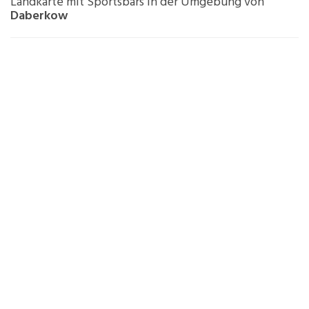
Landkarte mit Sportsbars in der Umgebung von
Daberkow