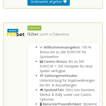
Gratiswette abgeben
Premium
online
FEZbet
sucht in
Daberkow
✔
Willkommensangebot
: 100 %
Bonus bis zu 200 EUR/CHF für
Sportwetten
🎰
Casino-Bonus
: Bis zu 500
EUR/CHF + 200 Freispiele für neue
Spieler verfügbar
💳
Zahlungsmethoden
:
Unterstützung für Kryptowährungen
bei Ein- & Auszahlungen
🎮
Spielvielfalt
: Slots von Novoline,
Merkur & Bally sowie Live-Casino-
Optionen
🖥️
Benutzerfreundlichkeit
: Moderne