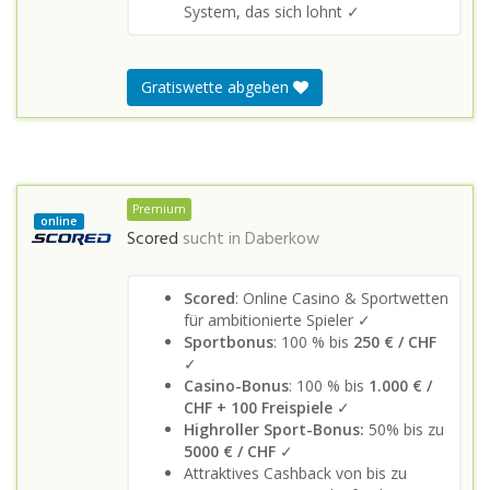
System, das sich lohnt ✓
Gratiswette abgeben
Premium
online
Scored
sucht in
Daberkow
Scored
: Online Casino & Sportwetten
für ambitionierte Spieler ✓
Sportbonus
: 100 % bis
250 € / CHF
✓
Casino-Bonus
: 100 % bis
1.000 € /
CHF + 100 Freispiele
✓
Highroller Sport-Bonus:
50% bis zu
5000 € / CHF
✓
Attraktives Cashback von bis zu