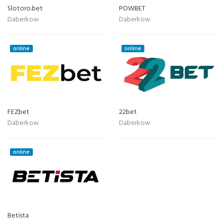
Slotoro.bet
POWBET
Daberkow
Daberkow
online
online
FEZbet
22bet
Daberkow
Daberkow
online
Betista