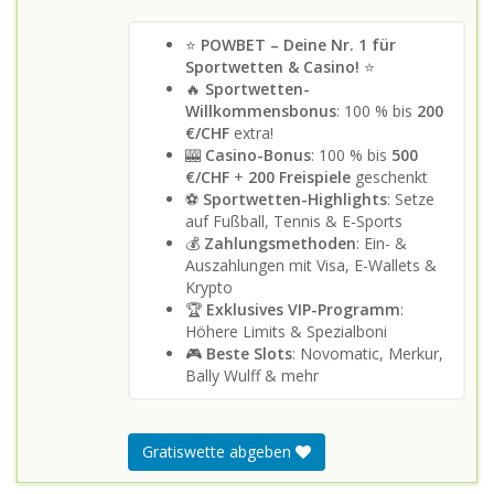
⭐
POWBET – Deine Nr. 1 für
Sportwetten & Casino!
⭐
🔥
Sportwetten-
Willkommensbonus
: 100 % bis
200
€/CHF
extra!
🎰
Casino-Bonus
: 100 % bis
500
€/CHF
+
200 Freispiele
geschenkt
⚽
Sportwetten-Highlights
: Setze
auf Fußball, Tennis & E-Sports
💰
Zahlungsmethoden
: Ein- &
Auszahlungen mit Visa, E-Wallets &
Krypto
🏆
Exklusives VIP-Programm
:
Höhere Limits & Spezialboni
🎮
Beste Slots
: Novomatic, Merkur,
Bally Wulff & mehr
Gratiswette abgeben