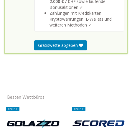
2.000 € / CHF
sowie laufende
Bonusaktionen ✓
Zahlungen mit Kreditkarten,
Kryptowährungen, E-Wallets und
weiteren Methoden ✓
Gratiswette abgeben
Besten Wettbüros
online
online