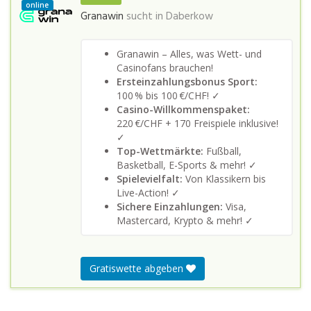
online
Granawin
sucht in
Daberkow
Granawin – Alles, was Wett- und
Casinofans brauchen!
Ersteinzahlungsbonus Sport:
100 % bis 100 €/CHF! ✓
Casino-Willkommenspaket:
220 €/CHF + 170 Freispiele inklusive!
✓
Top-Wettmärkte:
Fußball,
Basketball, E-Sports & mehr! ✓
Spielevielfalt:
Von Klassikern bis
Live-Action! ✓
Sichere Einzahlungen:
Visa,
Mastercard, Krypto & mehr! ✓
Gratiswette abgeben