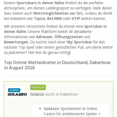
besten
Sportsbars in deiner Nähe
findest du die perfekte
Atmosphäre, um deinen Lieblingssport zu verfolgen. Viele dieser
Bars bieten auch
Wettmöglichkeiten vor Ort
, sodass du direkt
bei Anbietern wie
Tipico
,
Bet3000
oder
XTiP
wetten kannst.
Mit unserem Verzeichnis findest du immer eine
Sportsbar in
deiner Nähe
. Unsere Plattform bietet dir detaillierte
Informationen wie
Adressen
,
Öffnungszeiten
und
Bewertungen
. Du suchst nach einer
Sky Sportsbar
für das
nächste Top-Spiel oder einem gemütlichen Pub, um deine Wette
zu platzieren? Hier bist du genau richtig!
Top Online Wettanbieter in Deutschland, Daberkow
in August 2026
Premium
online
Golazzo
sucht in
Daberkow
Golazzo
: Sportwetten & Online
Casino für ambitionierte Spieler ✓