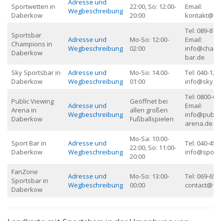
Adresse und
Sportwetten in
22:00, So: 12:00-
Email:
Wegbeschreibung
Daberkow
20:00
kontakt@ad
Tel: 089-876
Sportsbar
Adresse und
Mo-So: 12:00-
Email:
Champions in
Wegbeschreibung
02:00
info@champ
Daberkow
bar.de
Sky Sportsbar in
Adresse und
Mo-So: 14:00-
Tel: 040-123
Daberkow
Wegbeschreibung
01:00
info@skysp
Tel: 0800-65
Public Viewing
Geöffnet bei
Adresse und
Email:
Arena in
allen großen
Wegbeschreibung
info@public
Daberkow
Fußballspielen
arena.de
Mo-Sa: 10:00-
Sport Bar in
Adresse und
Tel: 040-456
22:00, So: 11:00-
Daberkow
Wegbeschreibung
info@sport
20:00
FanZone
Adresse und
Mo-So: 13:00-
Tel: 069-654
Sportsbar in
Wegbeschreibung
00:00
contact@fa
Daberkow