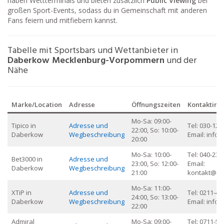
haben Wettterminals und bieten zusätzlich
Public Viewing
bei
großen Sport-Events, sodass du in Gemeinschaft mit anderen
Fans feiern und mitfiebern kannst.
Tabelle mit Sportsbars und Wettanbieter in
Daberkow
Mecklenburg-Vorpommern
und der
Nähe
Marke/Location
Adresse
Öffnungszeiten
Kontaktinf
Mo-Sa: 09:00-
Tipico in
Adresse und
Tel: 030-123
22:00, So: 10:00-
Daberkow
Wegbeschreibung
Email:
info@
20:00
Mo-Sa: 10:00-
Tel: 040-234
Bet3000 in
Adresse und
23:00, So: 12:00-
Email:
Daberkow
Wegbeschreibung
21:00
kontakt@be
Mo-Sa: 11:00-
XTiP in
Adresse und
Tel: 0211-45
24:00, So: 13:00-
Daberkow
Wegbeschreibung
Email:
info@
22:00
Admiral
Mo-Sa: 09:00-
Tel: 0711-56