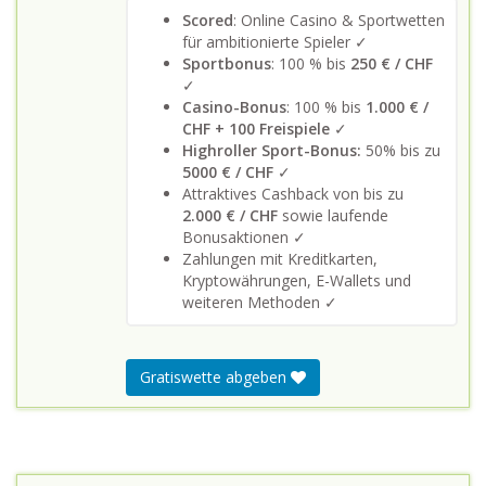
Scored
: Online Casino & Sportwetten
für ambitionierte Spieler ✓
Sportbonus
: 100 % bis
250 € / CHF
✓
Casino-Bonus
: 100 % bis
1.000 € /
CHF + 100 Freispiele
✓
Highroller Sport-Bonus:
50% bis zu
5000 € / CHF
✓
Attraktives Cashback von bis zu
2.000 € / CHF
sowie laufende
Bonusaktionen ✓
Zahlungen mit Kreditkarten,
Kryptowährungen, E-Wallets und
weiteren Methoden ✓
Gratiswette abgeben