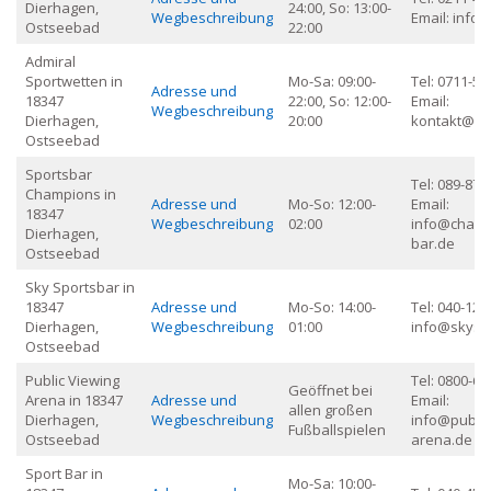
Dierhagen,
24:00, So: 13:00-
Wegbeschreibung
Email:
info@
Ostseebad
22:00
Admiral
Sportwetten in
Mo-Sa: 09:00-
Tel: 0711-56
Adresse und
18347
22:00, So: 12:00-
Email:
Wegbeschreibung
Dierhagen,
20:00
kontakt@ad
Ostseebad
Sportsbar
Tel: 089-876
Champions in
Adresse und
Mo-So: 12:00-
Email:
18347
Wegbeschreibung
02:00
info@champ
Dierhagen,
bar.de
Ostseebad
Sky Sportsbar in
18347
Adresse und
Mo-So: 14:00-
Tel: 040-123
Dierhagen,
Wegbeschreibung
01:00
info@skysp
Ostseebad
Public Viewing
Tel: 0800-65
Geöffnet bei
Arena in 18347
Adresse und
Email:
allen großen
Dierhagen,
Wegbeschreibung
info@public
Fußballspielen
Ostseebad
arena.de
Sport Bar in
Mo-Sa: 10:00-