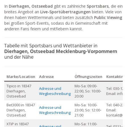
In
Dierhagen, Ostseebad
gibt es zahlreiche
Sportsbars
, die ein
breites Angebot an
Live-Sportübertragungen
bieten. Viele von
ihnen haben Wettterminals und bieten zusätzlich
Public Viewing
bei großen Sport-Events, sodass du in Gemeinschaft mit
anderen Fans feiern und mitfiebern kannst.
Tabelle mit Sportsbars und Wettanbieter in
Dierhagen, Ostseebad
Mecklenburg-Vorpommern
und der Nähe
Marke/Location
Adresse
Öffnungszeiten
Kontaktinf
Tipico in 18347
Mo-Sa: 09:00-
Adresse und
Tel: 030-123
Dierhagen,
22:00, So: 10:00-
Wegbeschreibung
Email:
info@
Ostseebad
20:00
Bet3000 in 18347
Mo-Sa: 10:00-
Tel: 040-234
Adresse und
Dierhagen,
23:00, So: 12:00-
Email:
Wegbeschreibung
Ostseebad
21:00
kontakt@be
XTiP in 18347
Mo-Sa: 11:00-
Adresse und
Tel: 0211-45