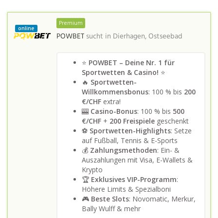
Premium
online
POWBET
sucht in
Dierhagen, Ostseebad
⭐
POWBET – Deine Nr. 1 für
Sportwetten & Casino!
⭐
🔥
Sportwetten-
Willkommensbonus
: 100 % bis
200
€/CHF
extra!
🎰
Casino-Bonus
: 100 % bis
500
€/CHF
+
200 Freispiele
geschenkt
⚽
Sportwetten-Highlights
: Setze
auf Fußball, Tennis & E-Sports
💰
Zahlungsmethoden
: Ein- &
Auszahlungen mit Visa, E-Wallets &
Krypto
🏆
Exklusives VIP-Programm
:
Höhere Limits & Spezialboni
🎮
Beste Slots
: Novomatic, Merkur,
Bally Wulff & mehr