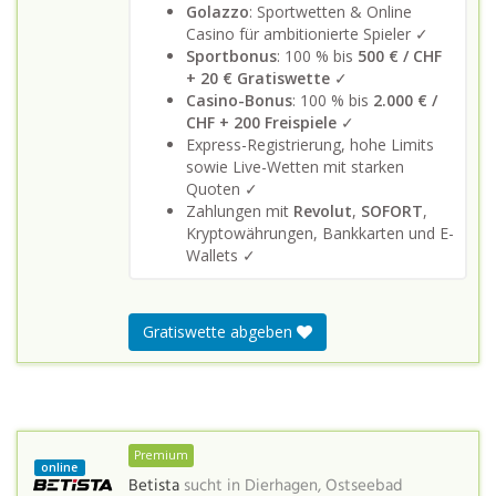
Golazzo
: Sportwetten & Online
Casino für ambitionierte Spieler ✓
Sportbonus
: 100 % bis
500 € / CHF
+ 20 € Gratiswette
✓
Casino-Bonus
: 100 % bis
2.000 € /
CHF + 200 Freispiele
✓
Express-Registrierung, hohe Limits
sowie Live-Wetten mit starken
Quoten ✓
Zahlungen mit
Revolut
,
SOFORT
,
Kryptowährungen, Bankkarten und E-
Wallets ✓
Gratiswette abgeben
Premium
online
Betista
sucht in
Dierhagen, Ostseebad