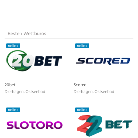
Besten Wettbüros
online
online
20bet
Scored
Dierhagen, Ostseebad
Dierhagen, Ostseebad
online
online