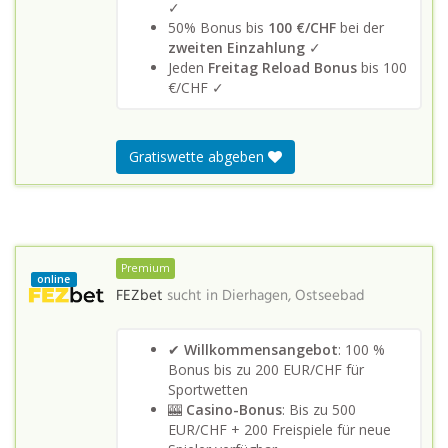
✓
50% Bonus bis
100 €/CHF
bei der
zweiten Einzahlung
✓
Jeden
Freitag Reload Bonus
bis 100
€/CHF ✓
Gratiswette abgeben
Premium
online
FEZbet
sucht in
Dierhagen, Ostseebad
✔
Willkommensangebot
: 100 %
Bonus bis zu 200 EUR/CHF für
Sportwetten
🎰
Casino-Bonus
: Bis zu 500
EUR/CHF + 200 Freispiele für neue