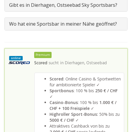
Gibt es in Dierhagen, Ostseebad Sky Sportsbars?
Wo hat eine Sportsbar in meiner Nähe geöffnet?
Premium
online
Scored
sucht in
Dierhagen, Ostseebad
Scored
: Online Casino & Sportwetten
für ambitionierte Spieler ✓
Sportbonus
: 100 % bis
250 € / CHF
✓
Casino-Bonus
: 100 % bis
1.000 € /
CHF + 100 Freispiele
✓
Highroller Sport-Bonus:
50% bis zu
5000 € / CHF
✓
Attraktives Cashback von bis zu
2.000 € / CHF
sowie laufende