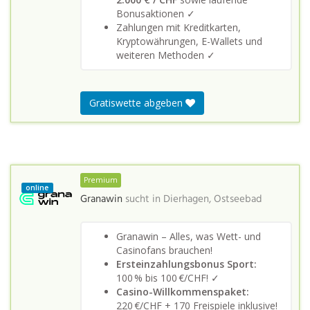
Bonusaktionen ✓
Zahlungen mit Kreditkarten,
Kryptowährungen, E-Wallets und
weiteren Methoden ✓
Gratiswette abgeben
Premium
online
Granawin
sucht in
Dierhagen, Ostseebad
Granawin – Alles, was Wett- und
Casinofans brauchen!
Ersteinzahlungsbonus Sport:
100 % bis 100 €/CHF! ✓
Casino-Willkommenspaket:
220 €/CHF + 170 Freispiele inklusive!