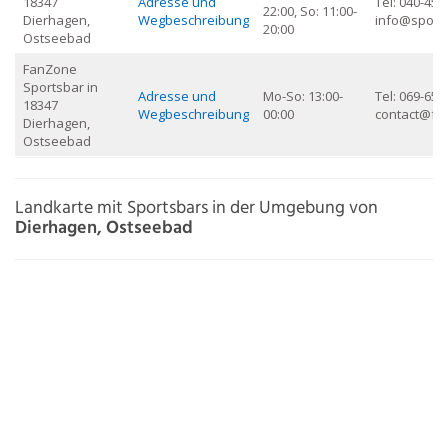
18347
Adresse und
Tel: 040-456
22:00, So: 11:00-
Dierhagen,
Wegbeschreibung
info@sport
20:00
Ostseebad
FanZone
Sportsbar in
Adresse und
Mo-So: 13:00-
Tel: 069-654
18347
Wegbeschreibung
00:00
contact@fa
Dierhagen,
Ostseebad
Landkarte mit Sportsbars in der Umgebung von
Dierhagen, Ostseebad