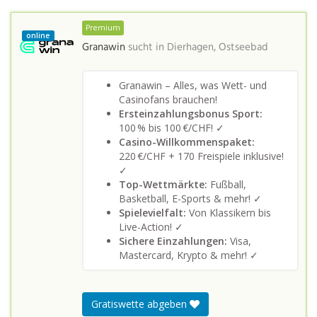
Premium
online
Granawin
sucht in
Dierhagen, Ostseebad
Granawin – Alles, was Wett- und
Casinofans brauchen!
Ersteinzahlungsbonus Sport:
100 % bis 100 €/CHF! ✓
Casino-Willkommenspaket:
220 €/CHF + 170 Freispiele inklusive!
✓
Top-Wettmärkte:
Fußball,
Basketball, E-Sports & mehr! ✓
Spielevielfalt:
Von Klassikern bis
Live-Action! ✓
Sichere Einzahlungen:
Visa,
Mastercard, Krypto & mehr! ✓
Gratiswette abgeben