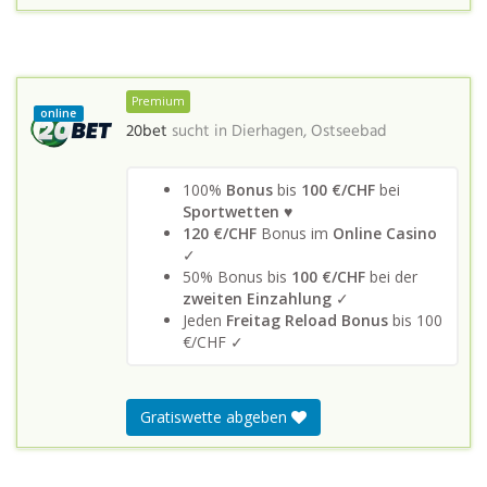
Premium
online
20bet
sucht in
Dierhagen, Ostseebad
100%
Bonus
bis
100 €/CHF
bei
Sportwetten
♥
120 €/CHF
Bonus im
Online Casino
✓
50% Bonus bis
100 €/CHF
bei der
zweiten Einzahlung
✓
Jeden
Freitag Reload Bonus
bis 100
€/CHF ✓
Gratiswette abgeben