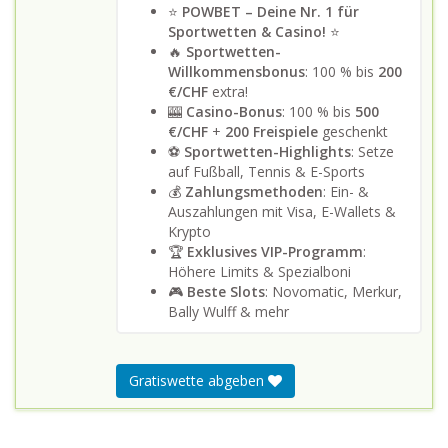
⭐
POWBET – Deine Nr. 1 für
Sportwetten & Casino!
⭐
🔥
Sportwetten-
Willkommensbonus
: 100 % bis
200
€/CHF
extra!
🎰
Casino-Bonus
: 100 % bis
500
€/CHF
+
200 Freispiele
geschenkt
⚽
Sportwetten-Highlights
: Setze
auf Fußball, Tennis & E-Sports
💰
Zahlungsmethoden
: Ein- &
Auszahlungen mit Visa, E-Wallets &
Krypto
🏆
Exklusives VIP-Programm
:
Höhere Limits & Spezialboni
🎮
Beste Slots
: Novomatic, Merkur,
Bally Wulff & mehr
Gratiswette abgeben