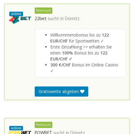
Premium
online
22bet
sucht in
Dömitz
Willkommensbonus bis zu
122
EUR/CHF
für Sportwetten ✓
Erste Einzahlung >> erhalten Sie
einen
100%
Bonus bis zu
122
EUR/CHF ✓
300 €/CHF
Bonus im Online Casino
✓
Gratiswette abgeben
Premium
online
POWBET
sucht in
Dömitz