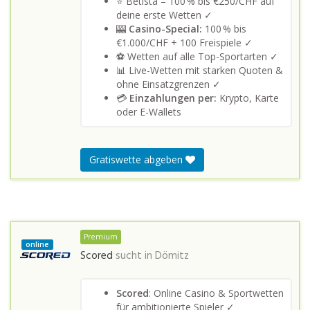
⭐ Betista – 100 % bis €250/CHF auf
deine erste Wetten ✓
🎰
Casino-Special:
100 % bis
€1.000/CHF + 100 Freispiele ✓
⚽ Wetten auf alle Top-Sportarten ✓
📊 Live-Wetten mit starken Quoten &
ohne Einsatzgrenzen ✓
💳
Einzahlungen per:
Krypto, Karte
oder E-Wallets
Gratiswette abgeben
Premium
online
Scored
sucht in
Dömitz
Scored
: Online Casino & Sportwetten
für ambitionierte Spieler ✓