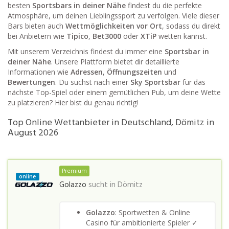
besten
Sportsbars in deiner Nähe
findest du die perfekte
Atmosphäre, um deinen Lieblingssport zu verfolgen. Viele dieser
Bars bieten auch
Wettmöglichkeiten vor Ort
, sodass du direkt
bei Anbietern wie
Tipico
,
Bet3000
oder
XTiP
wetten kannst.
Mit unserem Verzeichnis findest du immer eine
Sportsbar in
deiner Nähe
. Unsere Plattform bietet dir detaillierte
Informationen wie
Adressen
,
Öffnungszeiten
und
Bewertungen
. Du suchst nach einer
Sky Sportsbar
für das
nächste Top-Spiel oder einem gemütlichen Pub, um deine Wette
zu platzieren? Hier bist du genau richtig!
Top Online Wettanbieter in Deutschland, Dömitz in
August 2026
Premium
online
Golazzo
sucht in
Dömitz
Golazzo
: Sportwetten & Online
Casino für ambitionierte Spieler ✓