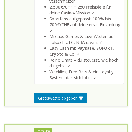
verschmelzen
2.500 €/CHF + 250 Freispiele
für
deine Casino-Mission ✓
Sportfans aufgepasst:
100 % bis
700 €/CHF
auf deine erste Einzahlung
✓
Mix aus Games & Live-Wetten auf
Fußball, UFC, NBA u. v. m. ✓
Easy Cash mit
Paysafe
,
SOFORT,
Crypto
& Co. ✓
Keine Limits – du steuerst, wie hoch
du gehst ✓
Weeklies, Free Bets & ein Loyalty-
System, das sich lohnt ✓
Gratiswette abgeben
Premium