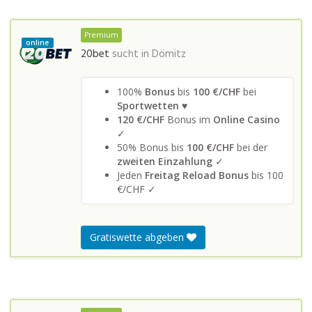
Premium
online
20bet
sucht in
Dömitz
100%
Bonus
bis
100 €/CHF
bei
Sportwetten
♥
120 €/CHF
Bonus im
Online Casino
✓
50% Bonus bis
100 €/CHF
bei der
zweiten Einzahlung
✓
Jeden
Freitag Reload Bonus
bis 100
€/CHF ✓
Gratiswette abgeben