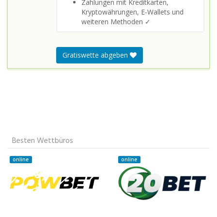
Zahlungen mit Kreditkarten,
Kryptowährungen, E-Wallets und
weiteren Methoden ✓
Gratiswette abgeben
Besten Wettbüros
online
online