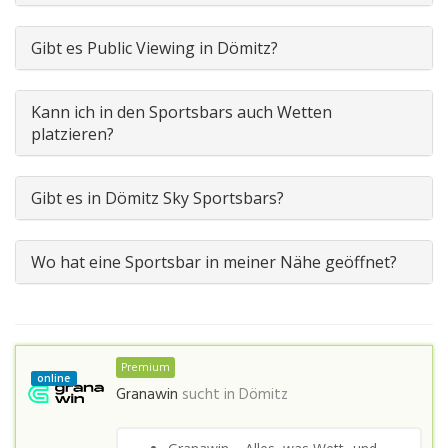
Gibt es Public Viewing in Dömitz?
Kann ich in den Sportsbars auch Wetten
platzieren?
Gibt es in Dömitz Sky Sportsbars?
Wo hat eine Sportsbar in meiner Nähe geöffnet?
Premium
online
Granawin
sucht in
Dömitz