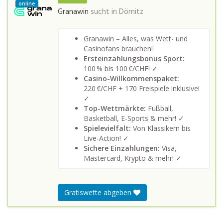
online
Granawin
sucht in
Dömitz
Granawin – Alles, was Wett- und
Casinofans brauchen!
Ersteinzahlungsbonus Sport:
100 % bis 100 €/CHF! ✓
Casino-Willkommenspaket:
220 €/CHF + 170 Freispiele inklusive!
✓
Top-Wettmärkte:
Fußball,
Basketball, E-Sports & mehr! ✓
Spielevielfalt:
Von Klassikern bis
Live-Action! ✓
Sichere Einzahlungen:
Visa,
Mastercard, Krypto & mehr! ✓
Gratiswette abgeben