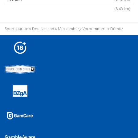
(8.43 km)
Sportsbars in
»
Deutschland
»
Mecklenburg-Vorpommern
»
Dömitz