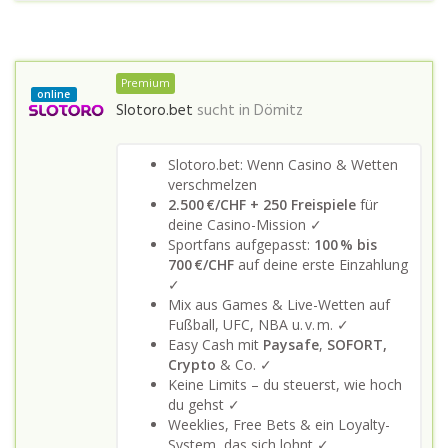
Premium
online
Slotoro.bet
sucht in
Dömitz
Slotoro.bet: Wenn Casino & Wetten
verschmelzen
2.500 €/CHF + 250 Freispiele
für
deine Casino-Mission ✓
Sportfans aufgepasst:
100 % bis
700 €/CHF
auf deine erste Einzahlung
✓
Mix aus Games & Live-Wetten auf
Fußball, UFC, NBA u. v. m. ✓
Easy Cash mit
Paysafe
,
SOFORT,
Crypto
& Co. ✓
Keine Limits – du steuerst, wie hoch
du gehst ✓
Weeklies, Free Bets & ein Loyalty-
System, das sich lohnt ✓