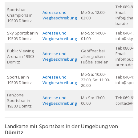
Tel: 089-876
Sportsbar
Adresse und
Mo-So: 12:00-
Email:
Champions in
Wegbeschreibung
02:00
info@champ
19303 Dömitz
bar.de
Sky Sportsbar in
Adresse und
Mo-So: 14:00-
Tel: 040-123
19303 Dömitz
Wegbeschreibung
01:00
info@skysp
Tel: 0800-65
Public Viewing
Geöffnet bei
Adresse und
Email:
Arena in 19303
allen großen
Wegbeschreibung
info@public
Dömitz
Fußballspielen
arena.de
Mo-Sa: 10:00-
Sport Bar in
Adresse und
Tel: 040-456
22:00, So: 11:00-
19303 Dömitz
Wegbeschreibung
info@sport
20:00
FanZone
Adresse und
Mo-So: 13:00-
Tel: 069-654
Sportsbar in
Wegbeschreibung
00:00
contact@fa
19303 Dömitz
Landkarte mit Sportsbars in der Umgebung von
Dömitz