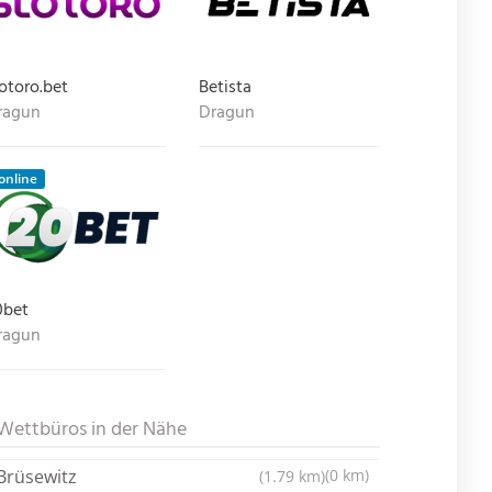
otoro.bet
Betista
ragun
Dragun
online
0bet
ragun
Wettbüros in der Nähe
Brüsewitz
(0 km)
(1.79 km)