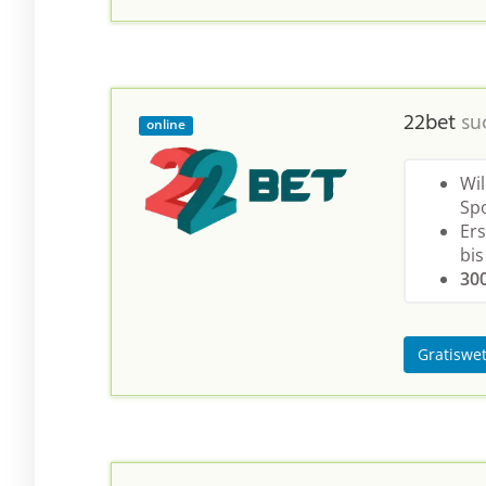
22bet
su
online
Wi
Sp
Ers
bis
30
Gratiswe