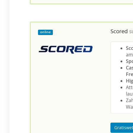
Scored
s
online
Sc
amb
Sp
Ca
Fre
Hig
Att
la
Zah
Wa
Gratiswe