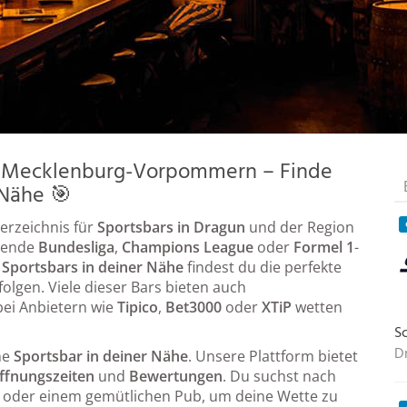
n, Mecklenburg-Vorpommern – Finde
 Nähe 🎯
rzeichnis für
Sportsbars in Dragun
und der Region
nnende
Bundesliga
,
Champions League
oder
Formel 1
-
n
Sportsbars in deiner Nähe
findest du die perfekte
olgen. Viele dieser Bars bieten auch
 bei Anbietern wie
Tipico
,
Bet3000
oder
XTiP
wetten
S
D
ne
Sportsbar in deiner Nähe
. Unsere Plattform bietet
ffnungszeiten
und
Bewertungen
. Du suchst nach
l oder einem gemütlichen Pub, um deine Wette zu