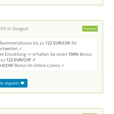
cht in
Dragun
Premium
llkommensbonus bis zu
122 EUR/CHF
für
ortwetten ✓
te Einzahlung >> erhalten Sie einen
100%
Bonus
 zu
122 EUR/CHF ✓
0 €/CHF
Bonus im Online Casino ✓
tte abgeben