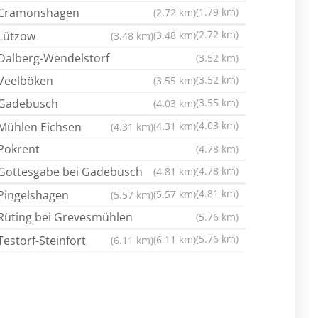
Cramonshagen
(1.79 km)
(2.72 km)
(2.72 km)
Lützow
(3.48 km)
(3.48 km)
Dalberg-Wendelstorf
(3.52 km)
Veelböken
(3.52 km)
(3.55 km)
Gadebusch
(3.55 km)
(4.03 km)
(4.03 km)
Mühlen Eichsen
(4.31 km)
(4.31 km)
Pokrent
(4.78 km)
Gottesgabe bei Gadebusch
(4.78 km)
(4.81 km)
(4.81 km)
Pingelshagen
(5.57 km)
(5.57 km)
Rüting bei Grevesmühlen
(5.76 km)
(5.76 km)
Testorf-Steinfort
(6.11 km)
(6.11 km)