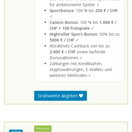
für ambitionierte Spieler ✓
Sportbonus
: 100 % bis
250 € / CHF
✓
Casino-Bonus
: 100 % bis
1.000 € /
CHF + 100 Freispiele
✓
Highroller Sport-Bonus:
50% bis zu
5000 € / CHF
✓
Attraktives Cashback von bis zu
2.000 € / CHF
sowie laufende
Bonusaktionen ✓
Zahlungen mit Kreditkarten,
Kryptowährungen, E-Wallets und
weiteren Methoden ✓
Gratiswette abgeben
Premium
online