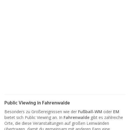
Public Viewing in Fahrenwalde
Besonders zu Großereignissen wie der
Fußball-WM
oder
EM
bietet sich Public Viewing an. In
Fahrenwalde
gibt es zahlreiche
Orte, die diese Veranstaltungen auf großen Leinwänden
übertragen, damit du gemeinsam mit anderen Fans eine