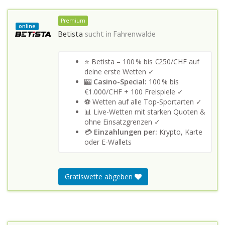
Premium
online
Betista
sucht in
Fahrenwalde
⭐ Betista – 100 % bis €250/CHF auf
deine erste Wetten ✓
🎰
Casino-Special:
100 % bis
€1.000/CHF + 100 Freispiele ✓
⚽ Wetten auf alle Top-Sportarten ✓
📊 Live-Wetten mit starken Quoten &
ohne Einsatzgrenzen ✓
💳
Einzahlungen per:
Krypto, Karte
oder E-Wallets
Gratiswette abgeben