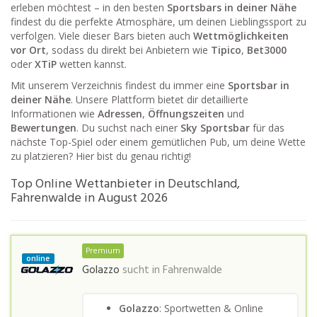
erleben möchtest – in den besten
Sportsbars in deiner Nähe
findest du die perfekte Atmosphäre, um deinen Lieblingssport zu
verfolgen. Viele dieser Bars bieten auch
Wettmöglichkeiten
vor Ort
, sodass du direkt bei Anbietern wie
Tipico
,
Bet3000
oder
XTiP
wetten kannst.
Mit unserem Verzeichnis findest du immer eine
Sportsbar in
deiner Nähe
. Unsere Plattform bietet dir detaillierte
Informationen wie
Adressen
,
Öffnungszeiten
und
Bewertungen
. Du suchst nach einer
Sky Sportsbar
für das
nächste Top-Spiel oder einem gemütlichen Pub, um deine Wette
zu platzieren? Hier bist du genau richtig!
Top Online Wettanbieter in Deutschland,
Fahrenwalde in August 2026
Premium
online
Golazzo
sucht in
Fahrenwalde
Golazzo
: Sportwetten & Online