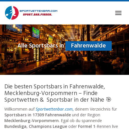
Skip
to
Toggl
main
navig
content
Alle Sportsbars in
Fahrenwalde
Die besten Sportsbars in Fahrenwalde,
Mecklenburg-Vorpommern – Finde
Sportwetten & Sportsbar in der Nähe 🎯
Willkommen auf
Sportwettenbar.com
,
deinem Verzeichnis für
Sportsbars in 17309 Fahrenwalde
und der Region
Mecklenburg-Vorpommern
. Egal ob du spannende
Bundesliga
,
Champions League
oder
Formel 1
-Rennen live