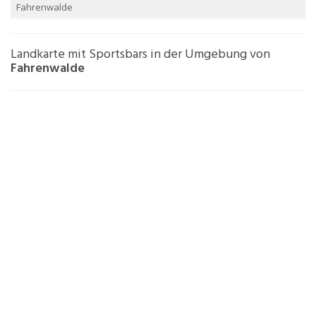
Fahrenwalde
Landkarte mit Sportsbars in der Umgebung von
Fahrenwalde