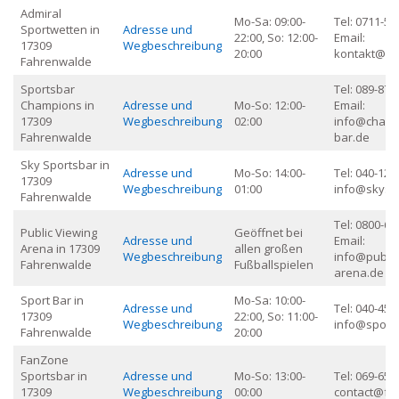
Admiral
Mo-Sa: 09:00-
Tel: 0711-56
Sportwetten in
Adresse und
22:00, So: 12:00-
Email:
17309
Wegbeschreibung
20:00
kontakt@ad
Fahrenwalde
Sportsbar
Tel: 089-876
Champions in
Adresse und
Mo-So: 12:00-
Email:
17309
Wegbeschreibung
02:00
info@champ
Fahrenwalde
bar.de
Sky Sportsbar in
Adresse und
Mo-So: 14:00-
Tel: 040-123
17309
Wegbeschreibung
01:00
info@skysp
Fahrenwalde
Tel: 0800-65
Public Viewing
Geöffnet bei
Adresse und
Email:
Arena in 17309
allen großen
Wegbeschreibung
info@public
Fahrenwalde
Fußballspielen
arena.de
Sport Bar in
Mo-Sa: 10:00-
Adresse und
Tel: 040-456
17309
22:00, So: 11:00-
Wegbeschreibung
info@sport
Fahrenwalde
20:00
FanZone
Sportsbar in
Adresse und
Mo-So: 13:00-
Tel: 069-654
17309
Wegbeschreibung
00:00
contact@fa