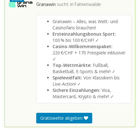
Granawin
sucht in
Fahrenwalde
Granawin – Alles, was Wett- und
Casinofans brauchen!
Ersteinzahlungsbonus Sport:
100 % bis 100 €/CHF! ✓
Casino-Willkommenspaket:
220 €/CHF + 170 Freispiele inklusive!
✓
Top-Wettmärkte:
Fußball,
Basketball, E-Sports & mehr! ✓
Spielevielfalt:
Von Klassikern bis
Live-Action! ✓
Sichere Einzahlungen:
Visa,
Mastercard, Krypto & mehr! ✓
Gratiswette abgeben