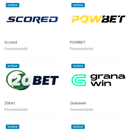
online
online
Scored
POWBET
Peenemünde
Peenemünde
online
online
20bet
Granawin
Peenemünde
Peenemünde
online
online