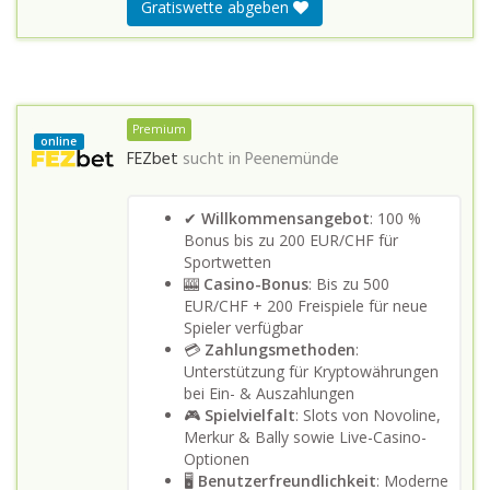
Gratiswette abgeben
Premium
online
FEZbet
sucht in
Peenemünde
✔
Willkommensangebot
: 100 %
Bonus bis zu 200 EUR/CHF für
Sportwetten
🎰
Casino-Bonus
: Bis zu 500
EUR/CHF + 200 Freispiele für neue
Spieler verfügbar
💳
Zahlungsmethoden
:
Unterstützung für Kryptowährungen
bei Ein- & Auszahlungen
🎮
Spielvielfalt
: Slots von Novoline,
Merkur & Bally sowie Live-Casino-
Optionen
🖥️
Benutzerfreundlichkeit
: Moderne