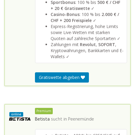
Sportbonus
: 100 % bis
500 € / CHF
+ 20 € Gratiswette
✓
Casino-Bonus
: 100 % bis
2.000 € /
CHF + 200 Freispiele
✓
Express-Registrierung, hohe Limits
sowie Live-Wetten mit starken
Quoten auf zahlreiche Sportarten ✓
Zahlungen mit
Revolut
,
SOFORT
,
Kryptowährungen, Bankkarten und E-
Wallets ✓
Gratiswette abgeben
Premium
online
Betista
sucht in
Peenemünde