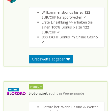
Willkommensbonus bis zu
122
EUR/CHF
für Sportwetten ✓
Erste Einzahlung >> erhalten Sie
einen
100%
Bonus bis zu
122
EUR/CHF ✓
300 €/CHF
Bonus im Online Casino
✓
Gratiswette abgeben
Premium
online
Slotoro.bet
sucht in
Peenemünde
Slotoro.bet: Wenn Casino & Wetten