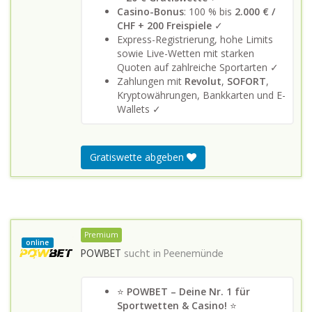
Casino-Bonus
: 100 % bis
2.000 € /
CHF + 200 Freispiele
✓
Express-Registrierung, hohe Limits
sowie Live-Wetten mit starken
Quoten auf zahlreiche Sportarten ✓
Zahlungen mit
Revolut
,
SOFORT
,
Kryptowährungen, Bankkarten und E-
Wallets ✓
Gratiswette abgeben
Premium
online
POWBET
sucht in
Peenemünde
⭐
POWBET – Deine Nr. 1 für
Sportwetten & Casino!
⭐