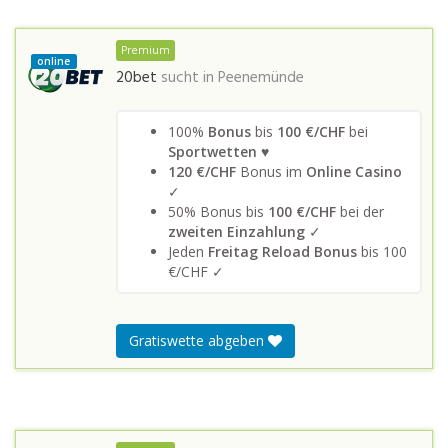
Premium
online
20bet
sucht in
Peenemünde
100%
Bonus
bis
100 €/CHF
bei
Sportwetten
♥
120 €/CHF
Bonus im
Online Casino
✓
50% Bonus bis
100 €/CHF
bei der
zweiten Einzahlung
✓
Jeden
Freitag Reload Bonus
bis 100
€/CHF ✓
Gratiswette abgeben