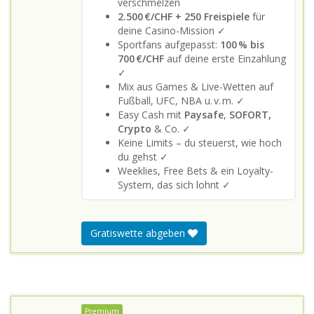
verschmelzen
2.500 €/CHF + 250 Freispiele
für
deine Casino-Mission ✓
Sportfans aufgepasst:
100 % bis
700 €/CHF
auf deine erste Einzahlung
✓
Mix aus Games & Live-Wetten auf
Fußball, UFC, NBA u. v. m. ✓
Easy Cash mit
Paysafe
,
SOFORT,
Crypto
& Co. ✓
Keine Limits – du steuerst, wie hoch
du gehst ✓
Weeklies, Free Bets & ein Loyalty-
System, das sich lohnt ✓
Gratiswette abgeben
Premium