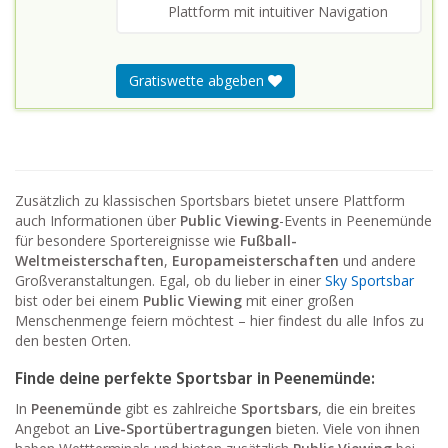
Plattform mit intuitiver Navigation
Gratiswette abgeben
Zusätzlich zu klassischen Sportsbars bietet unsere Plattform
auch Informationen über
Public Viewing
-Events in Peenemünde
für besondere Sportereignisse wie
Fußball-
Weltmeisterschaften
,
Europameisterschaften
und andere
Großveranstaltungen. Egal, ob du lieber in einer
Sky Sportsbar
bist oder bei einem
Public Viewing
mit einer großen
Menschenmenge feiern möchtest – hier findest du alle Infos zu
den besten Orten.
Finde deine perfekte Sportsbar in Peenemünde:
In
Peenemünde
gibt es zahlreiche
Sportsbars
, die ein breites
Angebot an
Live-Sportübertragungen
bieten. Viele von ihnen