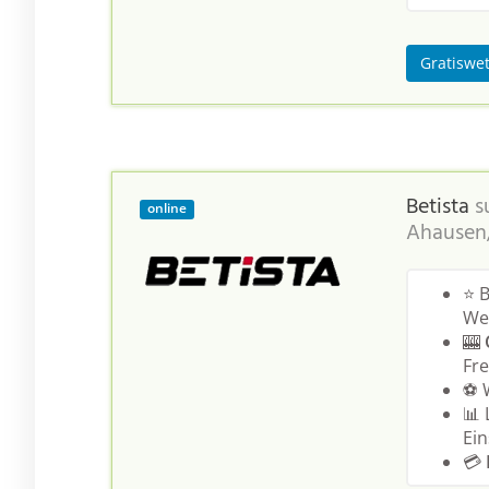
Gratiswe
Betista
s
online
Ahausen
⭐ B
We
🎰
Fre
⚽ W
📊 
Ei
💳