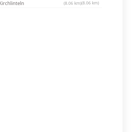
Kirchlinteln
(8.06 km)
(8.06 km)