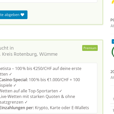
tte abgeben
P
A
ucht in
Premium
, Kreis Rotenburg, Wümme
etista – 100 % bis €250/CHF auf deine erste
2
tten ✓
A
Casino-Special:
100 % bis €1.000/CHF + 100
ispiele ✓
etten auf alle Top-Sportarten ✓
Live-Wetten mit starken Quoten & ohne
nsatzgrenzen ✓
Einzahlungen per:
Krypto, Karte oder E-Wallets