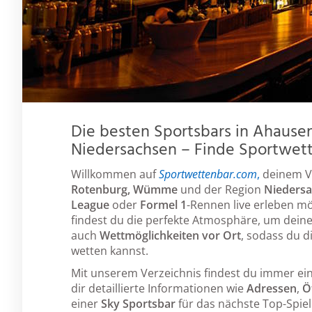
Die besten Sportsbars in Ahause
Niedersachsen – Finde Sportwett
Willkommen auf
Sportwettenbar.com
,
deinem Ve
Rotenburg, Wümme
und der Region
Nieders
League
oder
Formel 1
-Rennen live erleben m
findest du die perfekte Atmosphäre, um deinen
auch
Wettmöglichkeiten vor Ort
, sodass du d
wetten kannst.
Mit unserem Verzeichnis findest du immer ei
dir detaillierte Informationen wie
Adressen
,
Ö
einer
Sky Sportsbar
für das nächste Top-Spie