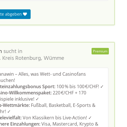
tte abgeben
n
sucht in
Premium
, Kreis Rotenburg, Wümme
nawin – Alles, was Wett- und Casinofans
auchen!
steinzahlungsbonus Sport:
100 % bis 100 €/CHF! ✓
sino-Willkommenspaket:
220 €/CHF + 170
ispiele inklusive! ✓
p-Wettmärkte:
Fußball, Basketball, E-Sports &
hr! ✓
elevielfalt:
Von Klassikern bis Live-Action! ✓
here Einzahlungen:
Visa, Mastercard, Krypto &