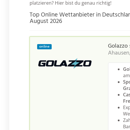
platzieren? Hier bist du genau richtig!
Top Online Wettanbieter in Deutschla
August 2026
Golazzo
online
Ahausen
Go
amb
Sp
Gr
Ca
Fre
Exp
We
Za
Ba