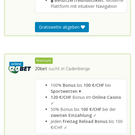
🖥️
Benutzerfreundlichkeit
: Moderne
Plattform mit intuitiver Navigation
Gratiswette abgeben
Premium
online
20bet
sucht in
Cadenberge
100%
Bonus
bis
100 €/CHF
bei
Sportwetten
♥
120 €/CHF
Bonus im
Online Casino
✓
50% Bonus bis
100 €/CHF
bei der
zweiten Einzahlung
✓
Jeden
Freitag Reload Bonus
bis 100
€/CHF ✓