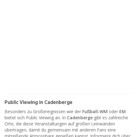
Public Viewing in Cadenberge
Besonders zu Großereignissen wie der
Fußball-WM
oder
EM
bietet sich Public Viewing an. In
Cadenberge
gibt es zahlreiche
Orte, die diese Veranstaltungen auf großen Leinwänden
übertragen, damit du gemeinsam mit anderen Fans eine
mitreißende Atmosphäre genießen kannst. Informiere dich über