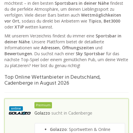
möchtest – in den besten
Sportsbars in deiner Nähe
findest
du die perfekte Atmosphäre, um deinen Lieblingssport zu
verfolgen. Viele dieser Bars bieten auch
Wettmöglichkeiten
vor Ort
, sodass du direkt bei Anbietern wie
Tipico
,
Bet3000
oder
XTiP
wetten kannst.
Mit unserem Verzeichnis findest du immer eine
Sportsbar in
deiner Nähe
. Unsere Plattform bietet dir detaillierte
Informationen wie
Adressen
,
Öffnungszeiten
und
Bewertungen
. Du suchst nach einer
Sky Sportsbar
für das
nächste Top-Spiel oder einem gemütlichen Pub, um deine Wette
zu platzieren? Hier bist du genau richtig!
Top Online Wettanbieter in Deutschland,
Cadenberge in August 2026
Premium
online
Golazzo
sucht in
Cadenberge
Golazzo
: Sportwetten & Online