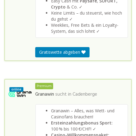
Easy Cash mit
Paysafe
,
SOFORT,
Crypto
& Co. ✓
Keine Limits – du steuerst, wie hoch
du gehst ✓
Weeklies, Free Bets & ein Loyalty-
System, das sich lohnt ✓
Gratiswette abgeben
Premium
online
Granawin
sucht in
Cadenberge
Granawin – Alles, was Wett- und
Casinofans brauchen!
Ersteinzahlungsbonus Sport:
100 % bis 100 €/CHF! ✓
Casino-Willkommenspaket: