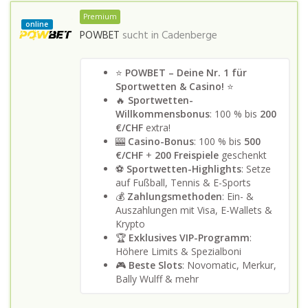
Premium
online
POWBET
sucht in
Cadenberge
⭐
POWBET – Deine Nr. 1 für
Sportwetten & Casino!
⭐
🔥
Sportwetten-
Willkommensbonus
: 100 % bis
200
€/CHF
extra!
🎰
Casino-Bonus
: 100 % bis
500
€/CHF
+
200 Freispiele
geschenkt
⚽
Sportwetten-Highlights
: Setze
auf Fußball, Tennis & E-Sports
💰
Zahlungsmethoden
: Ein- &
Auszahlungen mit Visa, E-Wallets &
Krypto
🏆
Exklusives VIP-Programm
:
Höhere Limits & Spezialboni
🎮
Beste Slots
: Novomatic, Merkur,
Bally Wulff & mehr