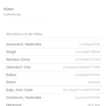
FEZbet
Cadenberge
Wettbüros in der Nähe
Geversdorf, Niederelbe
(0 km)
(1.99 km)
Wingst
(1.99 km)
(2.31 km)
Neuhaus (Oste)
(2.31 km)
(2.75 km)
Oberndorf, Oste
(2.75 km)
(3.24 km)
(3.24 km)
Bülkau
(3.95 km)
(3.95 km)
Belum
(4.61 km)
Balje, Kreis Stade
(4.61 km)
(5.14 km)
(5.14 km)
Osterbruch, Niederelbe
(5.25 km)
(5.25 km)
Hemmoor
(6.37 km)