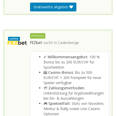
Gratiswette abgeben
Premium
online
FEZbet
sucht in
Cadenberge
✔
Willkommensangebot
: 100 %
Bonus bis zu 200 EUR/CHF für
Sportwetten
🎰
Casino-Bonus
: Bis zu 500
EUR/CHF + 200 Freispiele für neue
Spieler verfügbar
💳
Zahlungsmethoden
:
Unterstützung für Kryptowährungen
bei Ein- & Auszahlungen
🎮
Spielvielfalt
: Slots von Novoline,
Merkur & Bally sowie Live-Casino-
Optionen