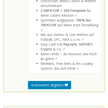
Slotoro.bet: Wenn Casino & Wetten
verschmelzen
2.500 €/CHF + 250 Freispiele
für
deine Casino-Mission ✓
Sportfans aufgepasst:
100 % bis
700 €/CHF
auf deine erste Einzahlung
✓
Mix aus Games & Live-Wetten auf
Fußball, UFC, NBA u. v. m. ✓
Easy Cash mit
Paysafe
,
SOFORT,
Crypto
& Co. ✓
Keine Limits – du steuerst, wie hoch
du gehst ✓
Weeklies, Free Bets & ein Loyalty-
System, das sich lohnt ✓
Gratiswette abgeben