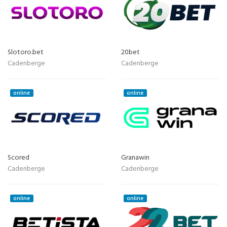
Slotoro.bet
20bet
Cadenberge
Cadenberge
online
online
Scored
Granawin
Cadenberge
Cadenberge
online
online