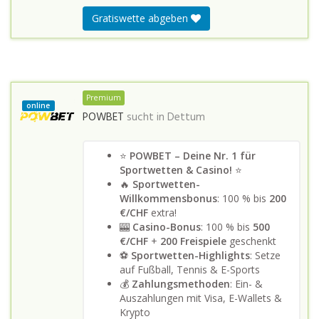
Gratiswette abgeben
Premium
online
POWBET
sucht in
Dettum
⭐
POWBET – Deine Nr. 1 für
Sportwetten & Casino!
⭐
🔥
Sportwetten-
Willkommensbonus
: 100 % bis
200
€/CHF
extra!
🎰
Casino-Bonus
: 100 % bis
500
€/CHF
+
200 Freispiele
geschenkt
⚽
Sportwetten-Highlights
: Setze
auf Fußball, Tennis & E-Sports
💰
Zahlungsmethoden
: Ein- &
Auszahlungen mit Visa, E-Wallets &
Krypto