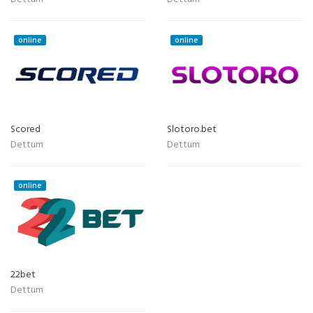
online
online
Scored
Slotoro.bet
Dettum
Dettum
online
22bet
Dettum