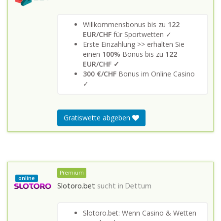
Willkommensbonus bis zu
122
EUR/CHF
für Sportwetten ✓
Erste Einzahlung >> erhalten Sie
einen
100%
Bonus bis zu
122
EUR/CHF ✓
300 €/CHF
Bonus im Online Casino
✓
Gratiswette abgeben
Premium
online
Slotoro.bet
sucht in
Dettum
Slotoro.bet: Wenn Casino & Wetten