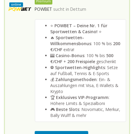
Premium
online
POWBET
sucht in
Dettum
⭐
POWBET – Deine Nr. 1 für
Sportwetten & Casino!
⭐
🔥
Sportwetten-
Willkommensbonus
: 100 % bis
200
€/CHF
extra!
🎰
Casino-Bonus
: 100 % bis
500
€/CHF
+
200 Freispiele
geschenkt
⚽
Sportwetten-Highlights
: Setze
auf Fußball, Tennis & E-Sports
💰
Zahlungsmethoden
: Ein- &
Auszahlungen mit Visa, E-Wallets &
Krypto
🏆
Exklusives VIP-Programm
:
Höhere Limits & Spezialboni
🎮
Beste Slots
: Novomatic, Merkur,
Bally Wulff & mehr