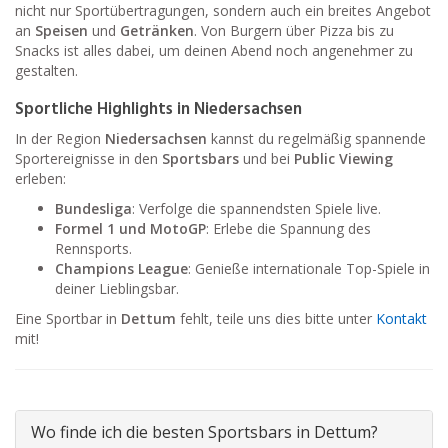
nicht nur Sportübertragungen, sondern auch ein breites Angebot
an
Speisen
und
Getränken
. Von Burgern über Pizza bis zu
Snacks ist alles dabei, um deinen Abend noch angenehmer zu
gestalten.
Sportliche Highlights in Niedersachsen
In der Region
Niedersachsen
kannst du regelmäßig spannende
Sportereignisse in den
Sportsbars
und bei
Public Viewing
erleben:
Bundesliga
: Verfolge die spannendsten Spiele live.
Formel 1 und MotoGP
: Erlebe die Spannung des
Rennsports.
Champions League
: Genieße internationale Top-Spiele in
deiner Lieblingsbar.
Eine Sportbar in
Dettum
fehlt, teile uns dies bitte unter
Kontakt
mit!
Wo finde ich die besten Sportsbars in Dettum?