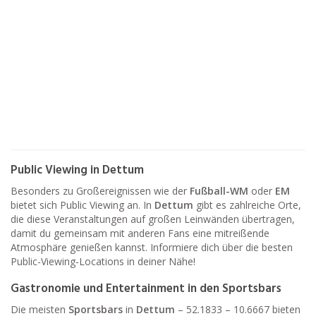
Public Viewing in Dettum
Besonders zu Großereignissen wie der
Fußball-WM
oder
EM
bietet sich Public Viewing an. In
Dettum
gibt es zahlreiche Orte,
die diese Veranstaltungen auf großen Leinwänden übertragen,
damit du gemeinsam mit anderen Fans eine mitreißende
Atmosphäre genießen kannst. Informiere dich über die besten
Public-Viewing-Locations in deiner Nähe!
Gastronomie und Entertainment in den Sportsbars
Die meisten
Sportsbars
in
Dettum
– 52.1833 – 10.6667 bieten