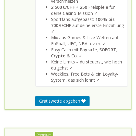
verschmelzen
2.500 €/CHF + 250 Freispiele
für
deine Casino-Mission ✓
Sportfans aufgepasst:
100 % bis
700 €/CHF
auf deine erste Einzahlung
✓
Mix aus Games & Live-Wetten auf
Fußball, UFC, NBA u. v. m. ✓
Easy Cash mit
Paysafe
,
SOFORT,
Crypto
& Co. ✓
Keine Limits – du steuerst, wie hoch
du gehst ✓
Weeklies, Free Bets & ein Loyalty-
System, das sich lohnt ✓
Gratiswette abgeben
Premium