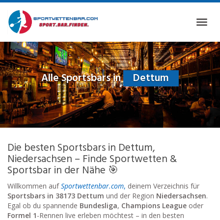
Skip
to
Toggl
main
navig
content
Alle Sportsbars in
Dettum
Die besten Sportsbars in Dettum,
Niedersachsen – Finde Sportwetten &
Sportsbar in der Nähe 🎯
Willkommen auf
Sportwettenbar.com
,
deinem Verzeichnis für
Sportsbars in 38173 Dettum
und der Region
Niedersachsen
.
Egal ob du spannende
Bundesliga
,
Champions League
oder
Formel 1
-Rennen live erleben möchtest – in den besten