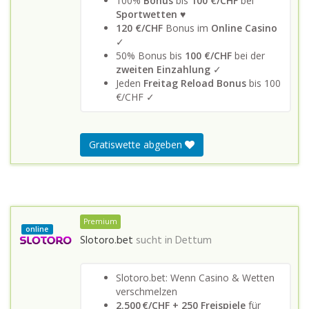
100%
Bonus
bis
100 €/CHF
bei
Sportwetten
♥
120 €/CHF
Bonus im
Online Casino
✓
50% Bonus bis
100 €/CHF
bei der
zweiten Einzahlung
✓
Jeden
Freitag Reload Bonus
bis 100
€/CHF ✓
Gratiswette abgeben
Premium
online
Slotoro.bet
sucht in
Dettum
Slotoro.bet: Wenn Casino & Wetten
verschmelzen
2.500 €/CHF + 250 Freispiele
für