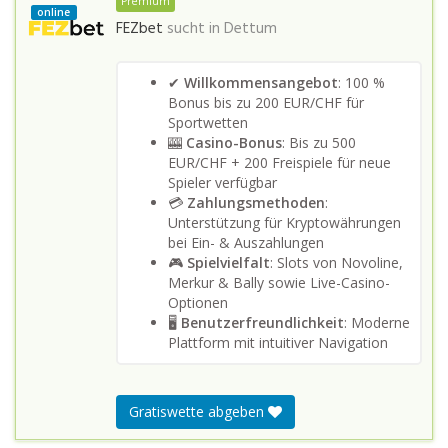
Premium
online
FEZbet
sucht in
Dettum
✔
Willkommensangebot
: 100 %
Bonus bis zu 200 EUR/CHF für
Sportwetten
🎰
Casino-Bonus
: Bis zu 500
EUR/CHF + 200 Freispiele für neue
Spieler verfügbar
💳
Zahlungsmethoden
:
Unterstützung für Kryptowährungen
bei Ein- & Auszahlungen
🎮
Spielvielfalt
: Slots von Novoline,
Merkur & Bally sowie Live-Casino-
Optionen
🖥️
Benutzerfreundlichkeit
: Moderne
Plattform mit intuitiver Navigation
Gratiswette abgeben