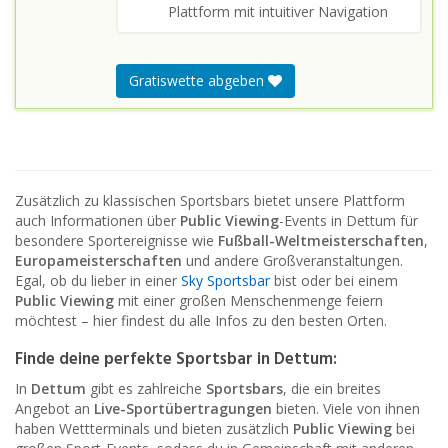
Plattform mit intuitiver Navigation
Gratiswette abgeben
Zusätzlich zu klassischen Sportsbars bietet unsere Plattform
auch Informationen über
Public Viewing
-Events in Dettum für
besondere Sportereignisse wie
Fußball-Weltmeisterschaften
,
Europameisterschaften
und andere Großveranstaltungen.
Egal, ob du lieber in einer
Sky Sportsbar
bist oder bei einem
Public Viewing
mit einer großen Menschenmenge feiern
möchtest – hier findest du alle Infos zu den besten Orten.
Finde deine perfekte Sportsbar in Dettum:
In
Dettum
gibt es zahlreiche
Sportsbars
, die ein breites
Angebot an
Live-Sportübertragungen
bieten. Viele von ihnen
haben Wettterminals und bieten zusätzlich
Public Viewing
bei