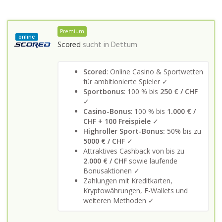
Premium
online
Scored
sucht in
Dettum
Scored
: Online Casino & Sportwetten
für ambitionierte Spieler ✓
Sportbonus
: 100 % bis
250 € / CHF
✓
Casino-Bonus
: 100 % bis
1.000 € /
CHF + 100 Freispiele
✓
Highroller Sport-Bonus:
50% bis zu
5000 € / CHF
✓
Attraktives Cashback von bis zu
2.000 € / CHF
sowie laufende
Bonusaktionen ✓
Zahlungen mit Kreditkarten,
Kryptowährungen, E-Wallets und
weiteren Methoden ✓