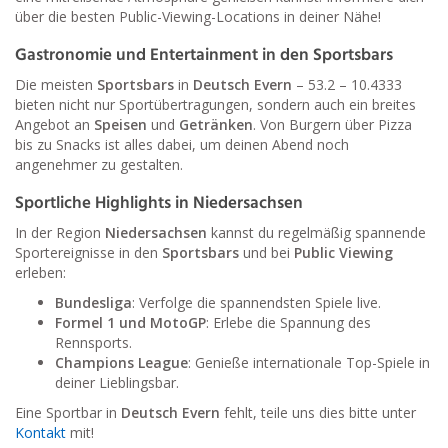
über die besten Public-Viewing-Locations in deiner Nähe!
Gastronomie und Entertainment in den Sportsbars
Die meisten
Sportsbars
in
Deutsch Evern
– 53.2 – 10.4333
bieten nicht nur Sportübertragungen, sondern auch ein breites
Angebot an
Speisen
und
Getränken
. Von Burgern über Pizza
bis zu Snacks ist alles dabei, um deinen Abend noch
angenehmer zu gestalten.
Sportliche Highlights in Niedersachsen
In der Region
Niedersachsen
kannst du regelmäßig spannende
Sportereignisse in den
Sportsbars
und bei
Public Viewing
erleben:
Bundesliga
: Verfolge die spannendsten Spiele live.
Formel 1 und MotoGP
: Erlebe die Spannung des
Rennsports.
Champions League
: Genieße internationale Top-Spiele in
deiner Lieblingsbar.
Eine Sportbar in
Deutsch Evern
fehlt, teile uns dies bitte unter
Kontakt
mit!