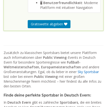
🖥️
Benutzerfreundlichkeit
: Moderne
Plattform mit intuitiver Navigation
Gratiswette abgeben
Zusätzlich zu klassischen Sportsbars bietet unsere Plattform
auch Informationen über
Public Viewing
-Events in Deutsch
Evern für besondere Sportereignisse wie
Fußball-
Weltmeisterschaften
,
Europameisterschaften
und andere
Großveranstaltungen. Egal, ob du lieber in einer
Sky Sportsbar
bist oder bei einem
Public Viewing
mit einer großen
Menschenmenge feiern möchtest – hier findest du alle Infos zu
den besten Orten.
Finde deine perfekte Sportsbar in Deutsch Evern:
In
Deutsch Evern
gibt es zahlreiche
Sportsbars
, die ein breites