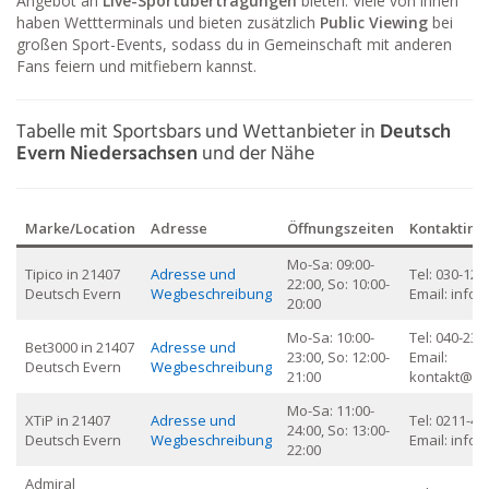
Angebot an
Live-Sportübertragungen
bieten. Viele von ihnen
haben Wettterminals und bieten zusätzlich
Public Viewing
bei
großen Sport-Events, sodass du in Gemeinschaft mit anderen
Fans feiern und mitfiebern kannst.
Tabelle mit Sportsbars und Wettanbieter in
Deutsch
Evern
Niedersachsen
und der Nähe
Marke/Location
Adresse
Öffnungszeiten
Kontaktinf
Mo-Sa: 09:00-
Tipico in 21407
Adresse und
Tel: 030-123
22:00, So: 10:00-
Deutsch Evern
Wegbeschreibung
Email:
info@
20:00
Mo-Sa: 10:00-
Tel: 040-234
Bet3000 in 21407
Adresse und
23:00, So: 12:00-
Email:
Deutsch Evern
Wegbeschreibung
21:00
kontakt@be
Mo-Sa: 11:00-
XTiP in 21407
Adresse und
Tel: 0211-45
24:00, So: 13:00-
Deutsch Evern
Wegbeschreibung
Email:
info@
22:00
Admiral