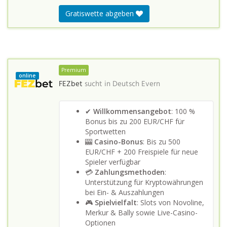
Gratiswette abgeben
Premium
online
FEZbet
sucht in
Deutsch Evern
✔
Willkommensangebot
: 100 %
Bonus bis zu 200 EUR/CHF für
Sportwetten
🎰
Casino-Bonus
: Bis zu 500
EUR/CHF + 200 Freispiele für neue
Spieler verfügbar
💳
Zahlungsmethoden
:
Unterstützung für Kryptowährungen
bei Ein- & Auszahlungen
🎮
Spielvielfalt
: Slots von Novoline,
Merkur & Bally sowie Live-Casino-
Optionen