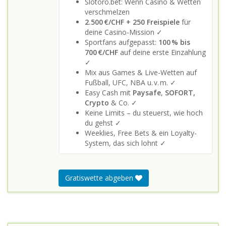
Slotoro.bet: Wenn Casino & Wetten
verschmelzen
2.500 €/CHF + 250 Freispiele
für
deine Casino-Mission ✓
Sportfans aufgepasst:
100 % bis
700 €/CHF
auf deine erste Einzahlung
✓
Mix aus Games & Live-Wetten auf
Fußball, UFC, NBA u. v. m. ✓
Easy Cash mit
Paysafe
,
SOFORT,
Crypto
& Co. ✓
Keine Limits – du steuerst, wie hoch
du gehst ✓
Weeklies, Free Bets & ein Loyalty-
System, das sich lohnt ✓
Gratiswette abgeben