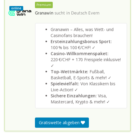
Premium
online
Granawin
sucht in
Deutsch Evern
Granawin – Alles, was Wett- und
Casinofans brauchen!
Ersteinzahlungsbonus Sport:
100 % bis 100 €/CHF! ✓
Casino-Willkommenspaket:
220 €/CHF + 170 Freispiele inklusive!
✓
Top-Wettmärkte:
Fußball,
Basketball, E-Sports & mehr! ✓
Spielevielfalt:
Von Klassikern bis
Live-Action! ✓
Sichere Einzahlungen:
Visa,
Mastercard, Krypto & mehr! ✓
Gratiswette abgeben