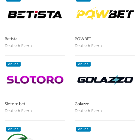
Betista
POWBET
Deutsch Evern
Deutsch Evern
online
online
Slotoro.bet
Golazzo
Deutsch Evern
Deutsch Evern
online
online