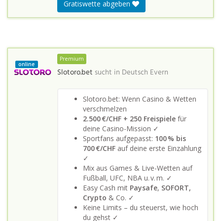
Gratiswette abgeben
Premium
online
Slotoro.bet
sucht in
Deutsch Evern
Slotoro.bet: Wenn Casino & Wetten
verschmelzen
2.500 €/CHF + 250 Freispiele
für
deine Casino-Mission ✓
Sportfans aufgepasst:
100 % bis
700 €/CHF
auf deine erste Einzahlung
✓
Mix aus Games & Live-Wetten auf
Fußball, UFC, NBA u. v. m. ✓
Easy Cash mit
Paysafe
,
SOFORT,
Crypto
& Co. ✓
Keine Limits – du steuerst, wie hoch
du gehst ✓