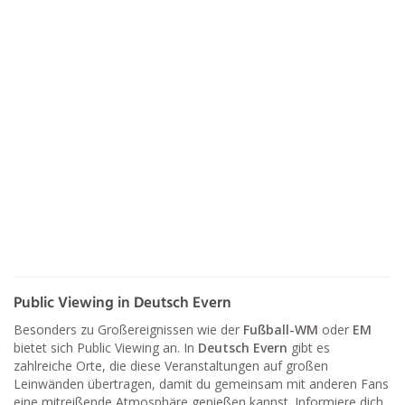
Public Viewing in Deutsch Evern
Besonders zu Großereignissen wie der
Fußball-WM
oder
EM
bietet sich Public Viewing an. In
Deutsch Evern
gibt es
zahlreiche Orte, die diese Veranstaltungen auf großen
Leinwänden übertragen, damit du gemeinsam mit anderen Fans
eine mitreißende Atmosphäre genießen kannst. Informiere dich