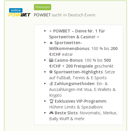
Premium
online
POWBET
sucht in
Deutsch Evern
⭐
POWBET – Deine Nr. 1 für
Sportwetten & Casino!
⭐
🔥
Sportwetten-
Willkommensbonus
: 100 % bis
200
€/CHF
extra!
🎰
Casino-Bonus
: 100 % bis
500
€/CHF
+
200 Freispiele
geschenkt
⚽
Sportwetten-Highlights
: Setze
auf Fußball, Tennis & E-Sports
💰
Zahlungsmethoden
: Ein- &
Auszahlungen mit Visa, E-Wallets &
Krypto
🏆
Exklusives VIP-Programm
:
Höhere Limits & Spezialboni
🎮
Beste Slots
: Novomatic, Merkur,
Bally Wulff & mehr