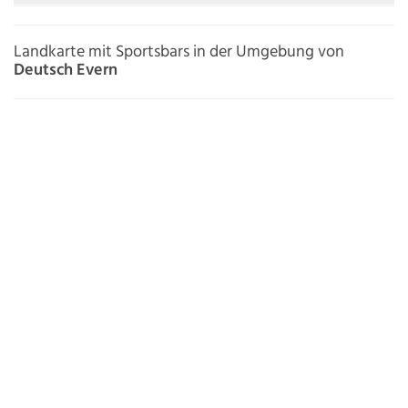
Landkarte mit Sportsbars in der Umgebung von
Deutsch Evern