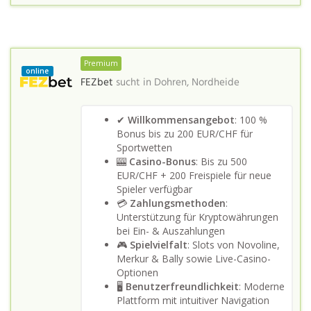
Premium
online
FEZbet
sucht in
Dohren, Nordheide
✔
Willkommensangebot
: 100 %
Bonus bis zu 200 EUR/CHF für
Sportwetten
🎰
Casino-Bonus
: Bis zu 500
EUR/CHF + 200 Freispiele für neue
Spieler verfügbar
💳
Zahlungsmethoden
:
Unterstützung für Kryptowährungen
bei Ein- & Auszahlungen
🎮
Spielvielfalt
: Slots von Novoline,
Merkur & Bally sowie Live-Casino-
Optionen
🖥️
Benutzerfreundlichkeit
: Moderne
Plattform mit intuitiver Navigation