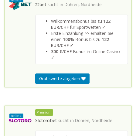
22bet
sucht in
Dohren, Nordheide
Willkommensbonus bis zu
122
EUR/CHF
für Sportwetten ✓
Erste Einzahlung >> erhalten Sie
einen
100%
Bonus bis zu
122
EUR/CHF ✓
300 €/CHF
Bonus im Online Casino
✓
Gratiswette abgeben
Premium
online
Slotoro.bet
sucht in
Dohren, Nordheide