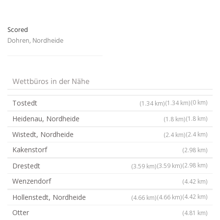
Scored
Dohren, Nordheide
Wettbüros in der Nähe
Tostedt
(0 km)
(1.34 km)
(1.34 km)
Heidenau, Nordheide
(1.8 km)
(1.8 km)
Wistedt, Nordheide
(2.4 km)
(2.4 km)
Kakenstorf
(2.98 km)
Drestedt
(2.98 km)
(3.59 km)
(3.59 km)
Wenzendorf
(4.42 km)
Hollenstedt, Nordheide
(4.42 km)
(4.66 km)
(4.66 km)
Otter
(4.81 km)