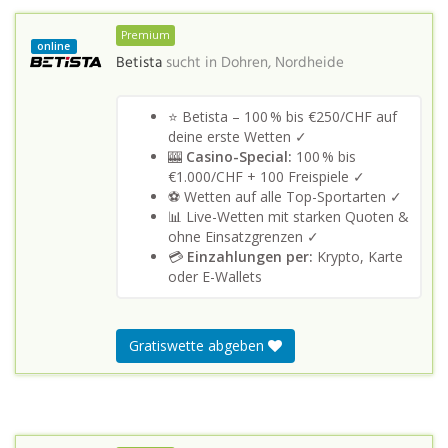
Premium
online
Betista
sucht in
Dohren, Nordheide
⭐ Betista – 100 % bis €250/CHF auf
deine erste Wetten ✓
🎰
Casino-Special:
100 % bis
€1.000/CHF + 100 Freispiele ✓
⚽ Wetten auf alle Top-Sportarten ✓
📊 Live-Wetten mit starken Quoten &
ohne Einsatzgrenzen ✓
💳
Einzahlungen per:
Krypto, Karte
oder E-Wallets
Gratiswette abgeben