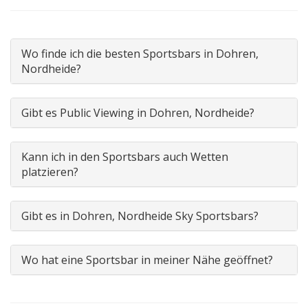
Wo finde ich die besten Sportsbars in Dohren,
Nordheide?
Gibt es Public Viewing in Dohren, Nordheide?
Kann ich in den Sportsbars auch Wetten
platzieren?
Gibt es in Dohren, Nordheide Sky Sportsbars?
Wo hat eine Sportsbar in meiner Nähe geöffnet?