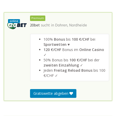
Premium
online
20bet
sucht in
Dohren, Nordheide
100%
Bonus
bis
100 €/CHF
bei
Sportwetten
♥
120 €/CHF
Bonus im
Online Casino
✓
50% Bonus bis
100 €/CHF
bei der
zweiten Einzahlung
✓
Jeden
Freitag Reload Bonus
bis 100
€/CHF ✓
Gratiswette abgeben