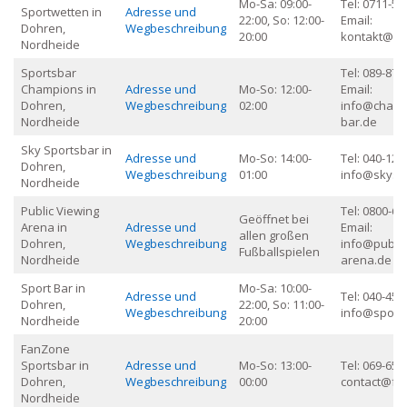
Mo-Sa: 09:00-
Tel: 0711-56
Sportwetten in
Adresse und
22:00, So: 12:00-
Email:
Dohren,
Wegbeschreibung
20:00
kontakt@ad
Nordheide
Sportsbar
Tel: 089-876
Champions in
Adresse und
Mo-So: 12:00-
Email:
Dohren,
Wegbeschreibung
02:00
info@champ
Nordheide
bar.de
Sky Sportsbar in
Adresse und
Mo-So: 14:00-
Tel: 040-123
Dohren,
Wegbeschreibung
01:00
info@skysp
Nordheide
Public Viewing
Tel: 0800-65
Geöffnet bei
Arena in
Adresse und
Email:
allen großen
Dohren,
Wegbeschreibung
info@public
Fußballspielen
Nordheide
arena.de
Sport Bar in
Mo-Sa: 10:00-
Adresse und
Tel: 040-456
Dohren,
22:00, So: 11:00-
Wegbeschreibung
info@sport
Nordheide
20:00
FanZone
Sportsbar in
Adresse und
Mo-So: 13:00-
Tel: 069-654
Dohren,
Wegbeschreibung
00:00
contact@fa
Nordheide