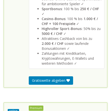
für ambitionierte Spieler ✓
Sportbonus
: 100 % bis
250 € / CHF
✓
Casino-Bonus
: 100 % bis
1.000 € /
CHF + 100 Freispiele
✓
Highroller Sport-Bonus:
50% bis zu
5000 € / CHF
✓
Attraktives Cashback von bis zu
2.000 € / CHF
sowie laufende
Bonusaktionen ✓
Zahlungen mit Kreditkarten,
Kryptowährungen, E-Wallets und
weiteren Methoden ✓
Gratiswette abgeben
Premium
online