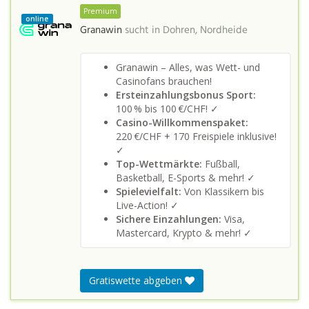
Premium
online
Granawin
sucht in
Dohren, Nordheide
Granawin – Alles, was Wett- und
Casinofans brauchen!
Ersteinzahlungsbonus Sport:
100 % bis 100 €/CHF! ✓
Casino-Willkommenspaket:
220 €/CHF + 170 Freispiele inklusive!
✓
Top-Wettmärkte:
Fußball,
Basketball, E-Sports & mehr! ✓
Spielevielfalt:
Von Klassikern bis
Live-Action! ✓
Sichere Einzahlungen:
Visa,
Mastercard, Krypto & mehr! ✓
Gratiswette abgeben