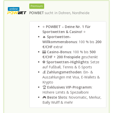
Premium
online
POWBET
sucht in
Dohren, Nordheide
⭐
POWBET – Deine Nr. 1 für
Sportwetten & Casino!
⭐
🔥
Sportwetten-
Willkommensbonus
: 100 % bis
200
€/CHF
extra!
🎰
Casino-Bonus
: 100 % bis
500
€/CHF
+
200 Freispiele
geschenkt
⚽
Sportwetten-Highlights
: Setze
auf Fußball, Tennis & E-Sports
💰
Zahlungsmethoden
: Ein- &
Auszahlungen mit Visa, E-Wallets &
Krypto
🏆
Exklusives VIP-Programm
:
Höhere Limits & Spezialboni
🎮
Beste Slots
: Novomatic, Merkur,
Bally Wulff & mehr