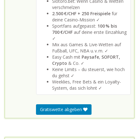
Slotoro.bet: Wenn Casino & Wetten
verschmelzen
2.500 €/CHF + 250 Freispiele
für
deine Casino-Mission ✓
Sportfans aufgepasst:
100 % bis
700 €/CHF
auf deine erste Einzahlung
✓
Mix aus Games & Live-Wetten auf
Fußball, UFC, NBA u. v. m. ✓
Easy Cash mit
Paysafe
,
SOFORT,
Crypto
& Co. ✓
Keine Limits – du steuerst, wie hoch
du gehst ✓
Weeklies, Free Bets & ein Loyalty-
System, das sich lohnt ✓
Gratiswette abgeben